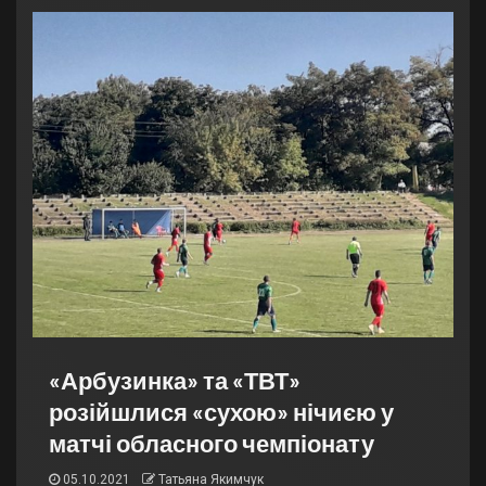
«Арбузинка» та «ТВТ»
розійшлися «сухою» нічиєю у
матчі обласного чемпіонату
05.10.2021
Татьяна Якимчук