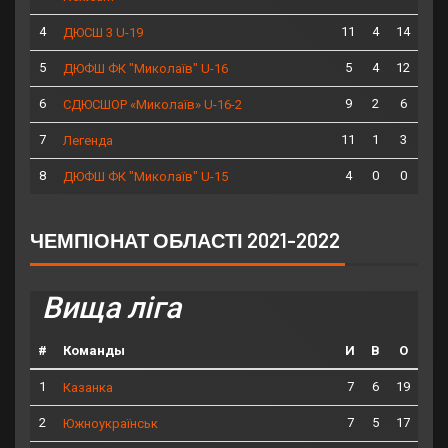
4
11
4
14
ДЮСШ 3 U-19
5
5
4
12
ДЮФШ ФК "Миколаїв" U-16
6
9
2
6
СДЮСШОР «Миколаїв» U-16-2
7
11
1
3
Легенда
8
4
0
0
ДЮФШ ФК "Миколаїв" U-15
ЧЕМПІОНАТ ОБЛАСТІ 2021-2022
Вища ліга
#
Команды
И
В
О
1
7
6
19
Казанка
2
7
5
17
Южноукраїнськ