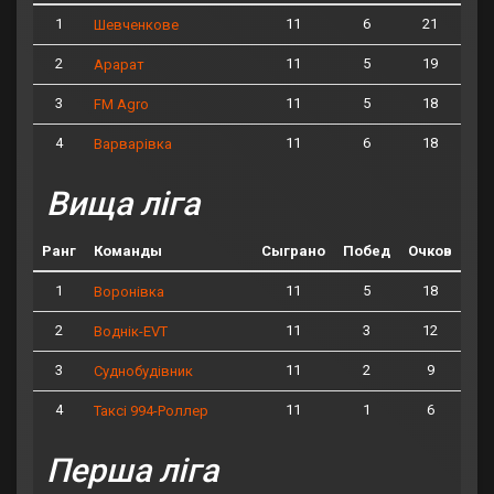
1
11
6
21
Шевченкове
2
11
5
19
Арарат
3
11
5
18
FM Agro
4
11
6
18
Варварівка
Вища ліга
Ранг
Команды
Сыграно
Побед
Очков
1
11
5
18
Воронівка
2
11
3
12
Воднік-EVT
3
11
2
9
Суднобудівник
4
11
1
6
Таксі 994-Роллер
Перша ліга