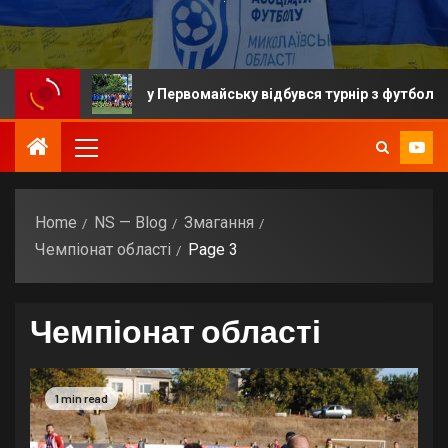
у Первомайську відбувся турнір з футболу пам’яті Олександр
Home
NS — Blog
Змагання
Чемпіонат області
Page 3
Чемпіонат області
1 min read