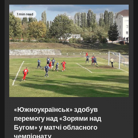
1 min read
«Южноукраїнськ» здобув
перемогу над «Зорями над
Бугом» у матчі обласного
чемпіонату