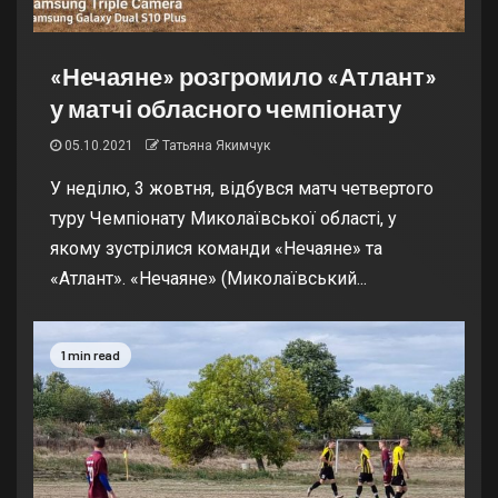
«Нечаяне» розгромило «Атлант»
у матчі обласного чемпіонату
05.10.2021
Татьяна Якимчук
У неділю, 3 жовтня, відбувся матч четвертого
туру Чемпіонату Миколаївської області, у
якому зустрілися команди «Нечаяне» та
«Атлант». «Нечаяне» (Миколаївський...
1 min read