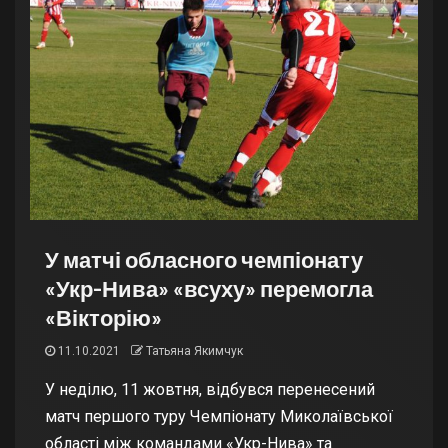
У матчі обласного чемпіонату
«Укр-Нива» «всуху» перемогла
«Вікторію»
11.10.2021
Татьяна Якимчук
У неділю, 11 жовтня, відбувся перенесений
матч першого туру Чемпіонату Миколаївської
області між командами «Укр-Нива» та