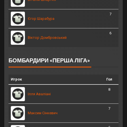
7
Єгор Шарабура
6
Віктор Домбровський
БОМБАРДИРИ «ПЕРША ЛІГА»
Игрок
Гол
8
Ілля Аваліані
7
Максим Сінкевич