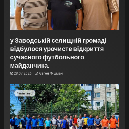
у Заводській селищній громаді
відбулося урочисте відкриття
сучасного футбольного
майданчика.
28.07.2026
Євген Фішман
1 min read