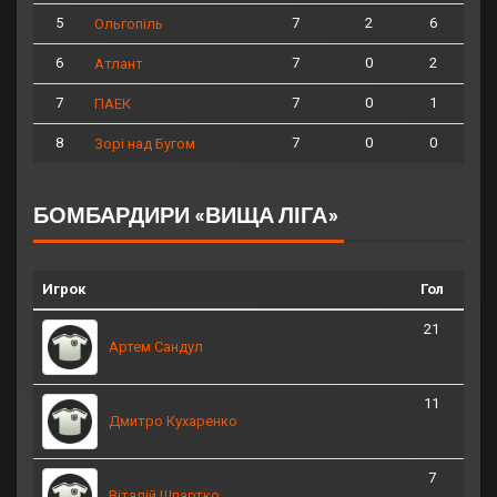
5
7
2
6
Ольгопіль
6
7
0
2
Атлант
7
7
0
1
ПАЕК
8
7
0
0
Зорі над Бугом
БОМБАРДИРИ «ВИЩА ЛІГА»
Игрок
Гол
21
Артем Сандул
11
Дмитро Кухаренко
7
Віталій Шпартко