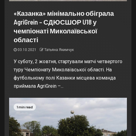
«Казанка» мінімально обіграла
AgriGrein – СДЮСШОР U18 у
чемпіонаті Миколаївської
області
03.10.2021
Татьяна Якимчук
У суботу, 2 жовтня, стартували матчі четвертого
туру Чемпіонату Миколаївської області. На
футбольному полі Казанки місцева команда
приймала AgriGrein –...
1 min read