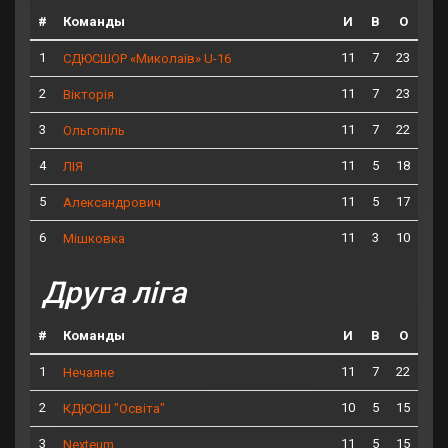
#
Команды
И
В
О
1
11
7
23
СДЮСШОР «Миколаїв» U-16
2
11
7
23
Вікторія
3
11
7
22
Ольгопіль
4
11
5
18
ЛІЯ
5
11
5
17
Александрович
6
11
3
10
Мішковка
Друга ліга
#
Команды
И
В
О
1
11
7
22
Нечаяне
2
10
5
15
КДЮСШ "Освіта"
3
11
5
15
Nexteum