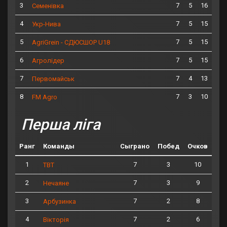
3
7
5
16
Семенівка
4
7
5
15
Укр-Нива
5
7
5
15
AgriGrein - СДЮСШОР U18
6
7
5
15
Агролідер
7
7
4
13
Первомайськ
8
7
3
10
FM Agro
Перша ліга
Ранг
Команды
Сыграно
Побед
Очков
1
7
3
10
ТВТ
2
7
3
9
Нечаяне
3
7
2
8
Арбузинка
4
7
2
6
Вікторія