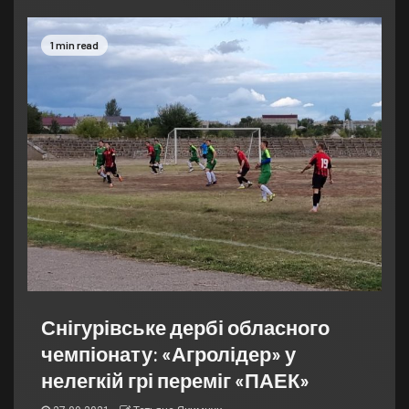
1 min read
Снігурівське дербі обласного
чемпіонату: «Агролідер» у
нелегкій грі переміг «ПАЕК»