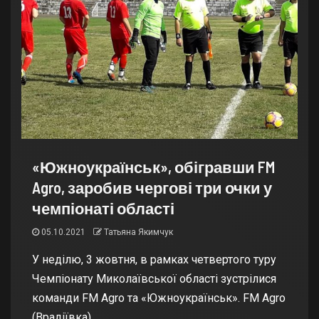
«Южноукраїнськ», обігравши FM
Agro, заробив чергові три очки у
чемпіонаті області
05.10.2021
Татьяна Якимчук
У неділю, 3 жовтня, в рамках четвертого туру
Чемпіонату Миколаївської області зустрілися
команди FM Agro та «Южноукраїнськ». FM Agro
(Врадіївка)...