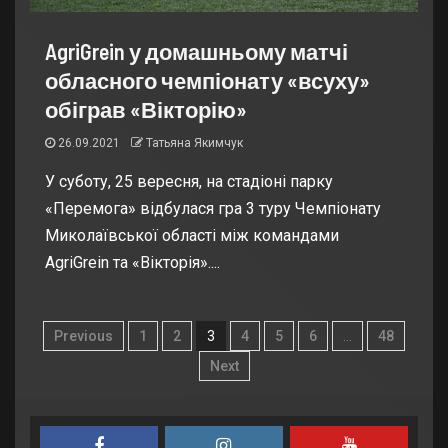
AgriGrein у домашньому матчі
обласного чемпіонату «всуху»
обіграв «Вікторію»
26.09.2021
Татьяна Якимчук
У суботу, 25 вересня, на стадіоні парку
«Перемога» відбулася гра 3 туру Чемпіонату
Миколаївської області між командами
AgriGrein та «Вікторія»....
Previous
1
2
3
4
5
6
…
48
Next