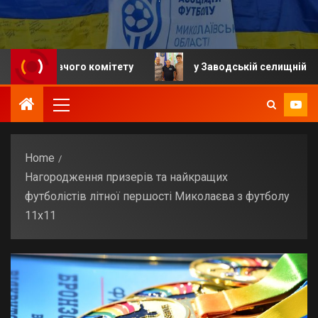
вчого комітету
у Заводській селищній громаді відб
Home
Нагородження призерів та найкращих
футболістів літної першості Миколаєва з футболу
11х11