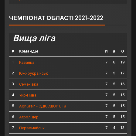
ЧЕМПІОНАТ ОБЛАСТІ 2021-2022
Вища ліга
#
Команды
И
В
О
1
7
6
19
Казанка
2
7
5
17
Южноукраїнськ
3
7
5
16
Семенівка
4
7
5
15
Укр-Нива
5
7
5
15
AgriGrein - СДЮСШОР U18
6
7
5
15
Агролідер
7
7
4
13
Первомайськ