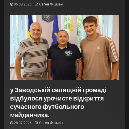
06.08.2026
Євген Фішман
у Заводській селищній громаді
відбулося урочисте відкриття
сучасного футбольного
майданчика.
28.07.2026
Євген Фішман