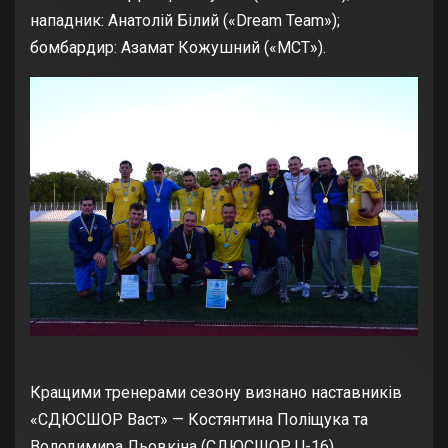
нападник: Анатолій Білий («Dream Team»);
бомбардир: Азамат Кожушний («МСТ»).
Кращими тренерами сезону визнано наставників
«СДЮСШОР Васт» — Костянтина Поліщука та
Володимира Льовкіна (СДЮСШОР U-16).