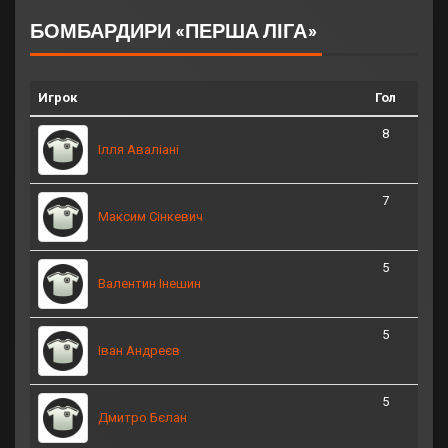
БОМБАРДИРИ «ПЕРША ЛІГА»
Игрок
Гол
8
Ілля Аваліані
7
Максим Сінкевич
5
Валентин Інешин
5
Іван Андреєв
5
Дмитро Бєлан