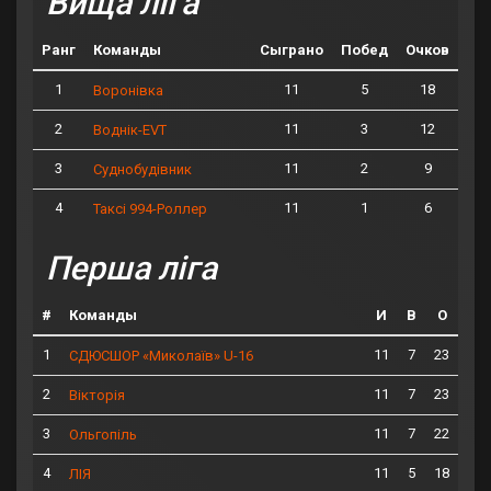
Вища ліга
Ранг
Команды
Сыграно
Побед
Очков
1
11
5
18
Воронівка
2
11
3
12
Воднік-EVT
3
11
2
9
Суднобудівник
4
11
1
6
Таксі 994-Роллер
Перша ліга
#
Команды
И
В
О
1
11
7
23
СДЮСШОР «Миколаїв» U-16
2
11
7
23
Вікторія
3
11
7
22
Ольгопіль
4
11
5
18
ЛІЯ