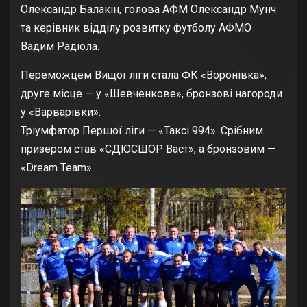
Олександр Балакін, голова АФМ Олександр Мунч
та керівник відділу розвитку футболу АФМО
Вадим Радіола.
Переможцем Вищої ліги стала ФК «Воронівка»,
друге місце — у «Шевченкове», бронзові нагороди
у «Варварівки».
Тріумфатор Першої ліги — «Таксі 994». Срібним
призером став «СДЮСШОР Васт», а бронзовим —
«Dream Team».