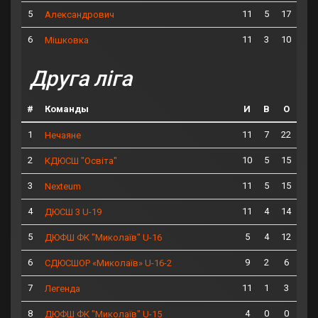
5
11
5
17
Александрович
6
11
3
10
Мішковка
Друга ліга
#
Команды
И
В
О
1
11
7
22
Нечаяне
2
10
5
15
КДЮСШ "Освіта"
3
11
5
15
Nexteum
4
11
4
14
ДЮСШ 3 U-19
5
5
4
12
ДЮФШ ФК "Миколаїв" U-16
6
9
2
6
СДЮСШОР «Миколаїв» U-16-2
7
11
1
3
Легенда
8
4
0
0
ДЮФШ ФК "Миколаїв" U-15