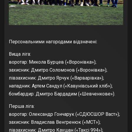
Персональними нагородами відзначені:
Вища ліга:
воротар: Микола Бурцев («Воронівка»);
захисник: Дмитро Соломонов («Воронівка»);
півзахисник: Дмитро Ярчук («Варварівка»);
нападник: Артем Сандул («Кавунівський хліб»);
бомбардир: Дмитро Бардадим («Шевченкове»).
Перша ліга:
воротар: Олександр Гончарук («СДЮСШОР Васт»);
захисник: Владислав Венгренюк («МСТ»);
півзахисник: Дмитро Каушан («Таксі 994»);