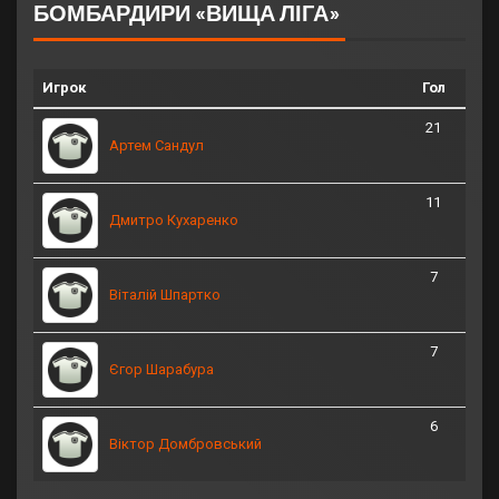
БОМБАРДИРИ «ВИЩА ЛІГА»
Игрок
Гол
21
Артем Сандул
11
Дмитро Кухаренко
7
Віталій Шпартко
7
Єгор Шарабура
6
Віктор Домбровський