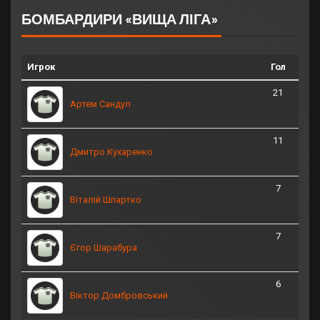
БОМБАРДИРИ «ВИЩА ЛІГА»
Игрок
Гол
21
Артем Сандул
11
Дмитро Кухаренко
7
Віталій Шпартко
7
Єгор Шарабура
6
Віктор Домбровський