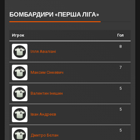
БОМБАРДИРИ «ПЕРША ЛІГА»
Игрок
Гол
8
Ілля Аваліані
7
Максим Сінкевич
5
Валентин Інешин
5
Іван Андреєв
5
Дмитро Бєлан