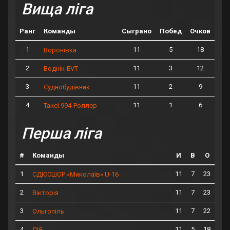
Вища ліга
Ранг
Команды
Сыграно
Побед
Очков
1
11
5
18
Воронівка
2
11
3
12
Воднік-EVT
3
11
2
9
Суднобудівник
4
11
1
6
Таксі 994-Роллер
Перша ліга
#
Команды
И
В
О
1
11
7
23
СДЮСШОР «Миколаїв» U-16
2
11
7
23
Вікторія
3
11
7
22
Ольгопіль
4
11
5
18
ЛІЯ