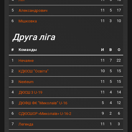
5
11
5
17
Александрович
6
11
3
10
Мішковка
Друга ліга
#
Команды
И
В
О
1
11
7
22
Нечаяне
2
10
5
15
КДЮСШ "Освіта"
3
11
5
15
Nexteum
4
11
4
14
ДЮСШ 3 U-19
5
5
4
12
ДЮФШ ФК "Миколаїв" U-16
6
9
2
6
СДЮСШОР «Миколаїв» U-16-2
7
11
1
3
Легенда