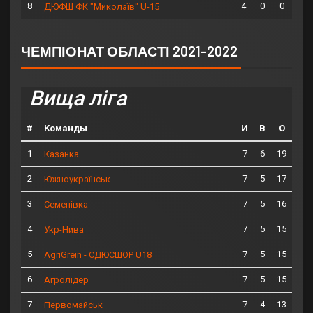
8
4
0
0
ДЮФШ ФК "Миколаїв" U-15
ЧЕМПІОНАТ ОБЛАСТІ 2021-2022
Вища ліга
#
Команды
И
В
О
1
7
6
19
Казанка
2
7
5
17
Южноукраїнськ
3
7
5
16
Семенівка
4
7
5
15
Укр-Нива
5
7
5
15
AgriGrein - СДЮСШОР U18
6
7
5
15
Агролідер
7
7
4
13
Первомайськ