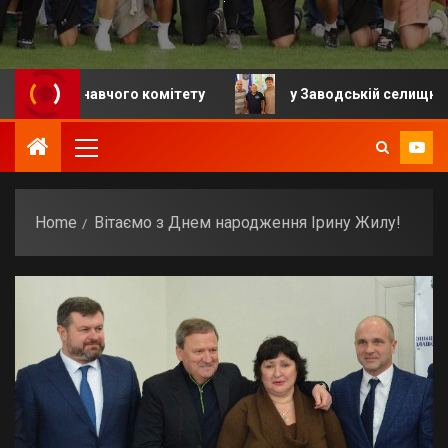
иконавчого комітету
у Заводській селищній громаді
Home
Вітаємо з Днем народження Ірину Жилу!