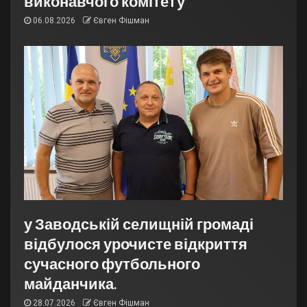
виконавчого комітету
06.08.2026
Євген Фішман
у Заводській селищній громаді
відбулося урочисте відкриття
сучасного футбольного
майданчика.
28.07.2026
Євген Фішман