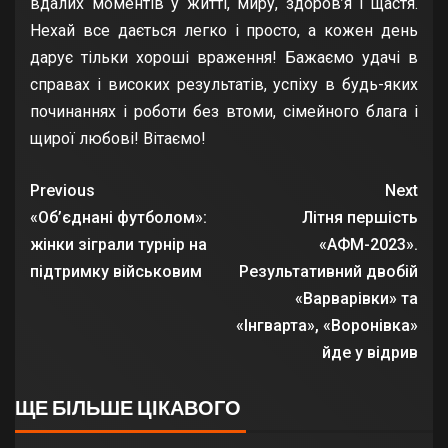
вдалих моментів у житті, миру, здоров’я і щастя.
Нехай все дається легко і просто, а кожен день
дарує тільки хороші враження! Бажаємо удачі в
справах і високих результатів, успіху в будь-яких
починаннях і роботи без втоми, сімейного блага і
щирої любові! Вітаємо!
Previous
Next
«Об’єднані футболом»:
Літня першість
жінки зіграли турнір на
«АФМ-2023».
підтримку військовим
Результативний двобій
«Варварівки» та
«Інгварта», «Воронівка»
йде у відрив
ЩЕ БІЛЬШЕ ЦІКАВОГО