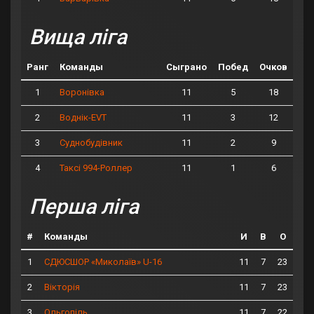
Вища ліга
Ранг
Команды
Сыграно
Побед
Очков
1
11
5
18
Воронівка
2
11
3
12
Воднік-EVT
3
11
2
9
Суднобудівник
4
11
1
6
Таксі 994-Роллер
Перша ліга
#
Команды
И
В
О
1
11
7
23
СДЮСШОР «Миколаїв» U-16
2
11
7
23
Вікторія
3
11
7
22
Ольгопіль