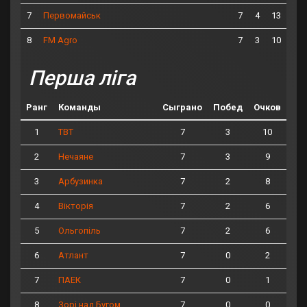
7
7
4
13
Первомайськ
8
7
3
10
FM Agro
Перша ліга
Ранг
Команды
Сыграно
Побед
Очков
1
7
3
10
ТВТ
2
7
3
9
Нечаяне
3
7
2
8
Арбузинка
4
7
2
6
Вікторія
5
7
2
6
Ольгопіль
6
7
0
2
Атлант
7
7
0
1
ПАЕК
8
7
0
0
Зорі над Бугом