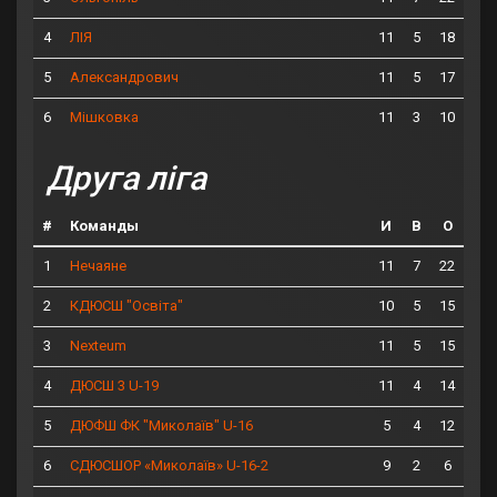
4
11
5
18
ЛІЯ
5
11
5
17
Александрович
6
11
3
10
Мішковка
Друга ліга
#
Команды
И
В
О
1
11
7
22
Нечаяне
2
10
5
15
КДЮСШ "Освіта"
3
11
5
15
Nexteum
4
11
4
14
ДЮСШ 3 U-19
5
5
4
12
ДЮФШ ФК "Миколаїв" U-16
6
9
2
6
СДЮСШОР «Миколаїв» U-16-2