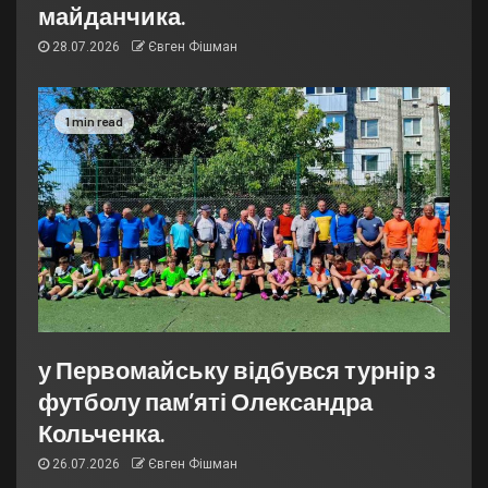
майданчика.
28.07.2026
Євген Фішман
1 min read
у Первомайську відбувся турнір з
футболу пам’яті Олександра
Кольченка.
26.07.2026
Євген Фішман