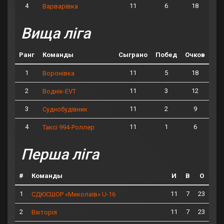
4
11
6
18
Варварівка
Вища ліга
Ранг
Команды
Сыграно
Побед
Очков
1
11
5
18
Воронівка
2
11
3
12
Воднік-EVT
3
11
2
9
Суднобудівник
4
11
1
6
Таксі 994-Роллер
Перша ліга
#
Команды
И
В
О
1
11
7
23
СДЮСШОР «Миколаїв» U-16
2
11
7
23
Вікторія