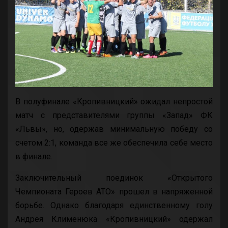
В полуфинале «Кропивницкий» ожидал непростой
матч с представителями группы «Запад» ФК
«Львы», но, одержав минимальную победу со
счетом 2:1, команда все же обеспечила себе место
в финале.
Заключительный поединок «Открытого
Чемпионата Героев АТО» прошел в напряженной
борьбе. Однако благодаря единственному голу
Андрея Клименюка «Кропивницкий» одержал