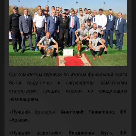
Оргкомитетом турнира по итогам финальной части
были выделены и награждены памятными
статуэтками лучшие игроки по следующим
номинациям:
«Лучший вратарь»:
Анатолий Пилипенко
, ФК
«Армия»;
«Лучший защитник»:
Владислав Буть
, ФК