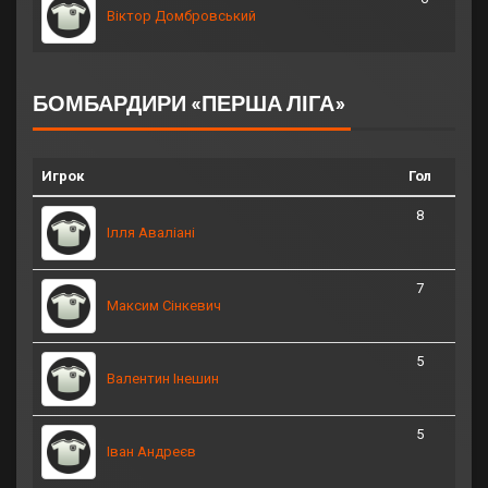
Віктор Домбровський
БОМБАРДИРИ «ПЕРША ЛІГА»
Игрок
Гол
8
Ілля Аваліані
7
Максим Сінкевич
5
Валентин Інешин
5
Іван Андреєв