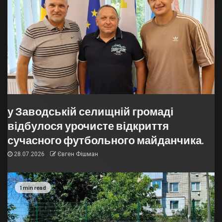
у Заводській селищній громаді
відбулося урочисте відкриття
сучасного футбольного майданчика.
28.07.2026
Євген Фішман
1 min read