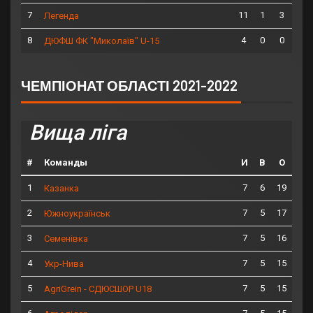
7
11
1
3
Легенда
8
4
0
0
ДЮФШ ФК "Миколаїв" U-15
ЧЕМПІОНАТ ОБЛАСТІ 2021-2022
Вища ліга
#
Команды
И
В
О
1
7
6
19
Казанка
2
7
5
17
Южноукраїнськ
3
7
5
16
Семенівка
4
7
5
15
Укр-Нива
5
7
5
15
AgriGrein - СДЮСШОР U18