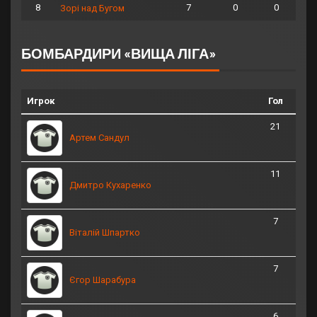
8
7
0
0
Зорі над Бугом
БОМБАРДИРИ «ВИЩА ЛІГА»
Игрок
Гол
21
Артем Сандул
11
Дмитро Кухаренко
7
Віталій Шпартко
7
Єгор Шарабура
6