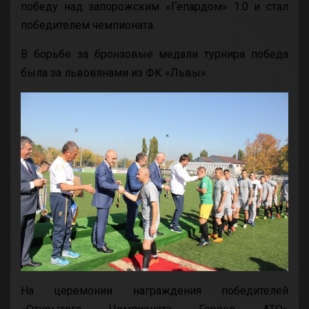
победу над запорожским «Гепардом» 1:0 и стал
победителем чемпионата.
В борьбе за бронзовые медали турнира победа
была за львовянами из ФК «Львы».
На церемонии награждения победителей