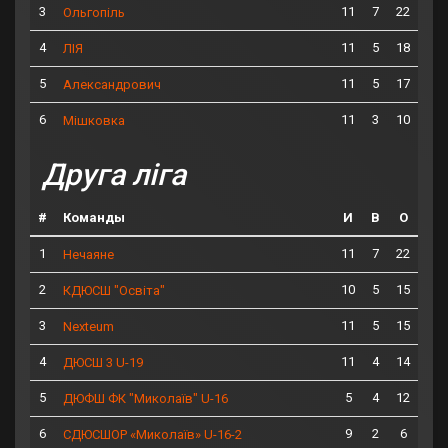
3
11
7
22
Ольгопіль
4
11
5
18
ЛІЯ
5
11
5
17
Александрович
6
11
3
10
Мішковка
Друга ліга
#
Команды
И
В
О
1
11
7
22
Нечаяне
2
10
5
15
КДЮСШ "Освіта"
3
11
5
15
Nexteum
4
11
4
14
ДЮСШ 3 U-19
5
5
4
12
ДЮФШ ФК "Миколаїв" U-16
6
9
2
6
СДЮСШОР «Миколаїв» U-16-2