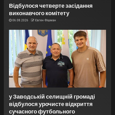
Відбулося четверте засідання
виконавчого комітету
06.08.2026
Євген Фішман
у Заводській селищній громаді
відбулося урочисте відкриття
сучасного футбольного