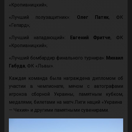
«Кропивницкий»;
«Лучший полузащитник»:
Олег Патяк
, ФК
«Гепард»;
«Лучший нападающий»:
Евгений Фритче
, ФК
«Кропивницкий»;
«Лучший бомбардир финального турнира»:
Михаил
Габуда
, ФК «Львы».
Каждая команда была награждена дипломом об
участии в чемпионате, мячом с автографами
игроков сборной Украины, памятным кубком,
медалями, билетами на матч Лиги наций «Украина
— Чехия» и другими памятными сувенирами.