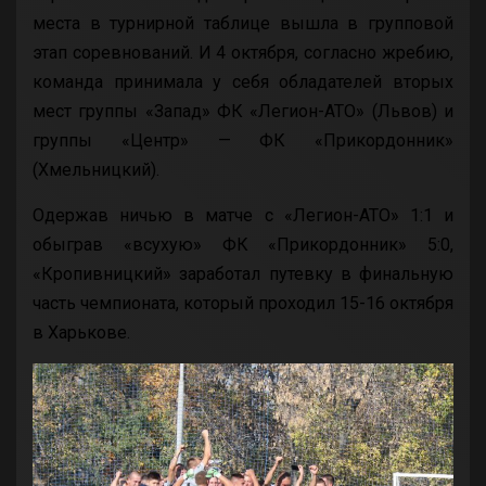
места в турнирной таблице вышла в групповой
этап соревнований. И 4 октября, согласно жребию,
команда принимала у себя обладателей вторых
мест группы «Запад» ФК «Легион-АТО» (Львов) и
группы «Центр» — ФК «Прикордонник»
(Хмельницкий).
Одержав ничью в матче с «Легион-АТО» 1:1 и
обыграв «всухую» ФК «Прикордонник» 5:0,
«Кропивницкий» заработал путевку в финальную
часть чемпионата, который проходил 15-16 октября
в Харькове.