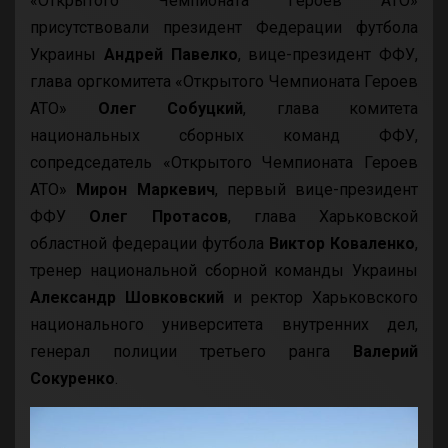
«Открытого Чемпионата Героев АТО»
присутствовали президент Федерации футбола
Украины
Андрей Павелко
, вице-президент ФФУ,
глава оргкомитета «Открытого Чемпионата Героев
АТО»
Олег Собуцкий
, глава комитета
национальных сборных команд ФФУ,
сопредседатель «Открытого Чемпионата Героев
АТО»
Мирон Маркевич
, первый вице-президент
ФФУ
Олег Протасов
, глава Харьковской
областной федерации футбола
Виктор Коваленко
,
тренер национальной сборной команды Украины
Александр Шовковский
и ректор Харьковского
национального университета внутренних дел,
генерал полиции третьего ранга
Валерий
Сокуренко
.