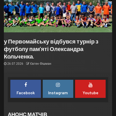
у Первомайську відбувся турнір з
футболу пам’яті Олександра
Кольченка.
26.07.2026
Євген Фішман
Facebook
Instagram
Youtube
АНОНС МАТЧІВ