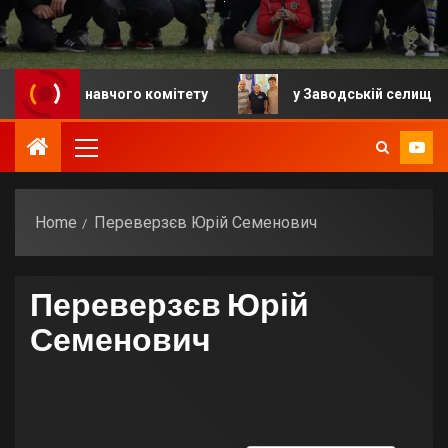
 виконавчого комітету
у Заводській селищній грома
Home
Переверзєв Юрій Семенович
Переверзєв Юрій
Семенович