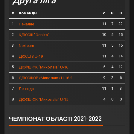
Друга ліга
#
Команды
И
В
О
1
11
7
22
Нечаяне
2
10
5
15
КДЮСШ "Освіта"
3
11
5
15
Nexteum
4
11
4
14
ДЮСШ 3 U-19
5
5
4
12
ДЮФШ ФК "Миколаїв" U-16
6
9
2
6
СДЮСШОР «Миколаїв» U-16-2
7
11
1
3
Легенда
8
4
0
0
ДЮФШ ФК "Миколаїв" U-15
ЧЕМПІОНАТ ОБЛАСТІ 2021-2022