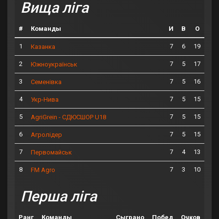
Вища ліга
#
Команды
И
В
О
1
7
6
19
Казанка
2
7
5
17
Южноукраїнськ
3
7
5
16
Семенівка
4
7
5
15
Укр-Нива
5
7
5
15
AgriGrein - СДЮСШОР U18
6
7
5
15
Агролідер
7
7
4
13
Первомайськ
8
7
3
10
FM Agro
Перша ліга
Ранг
Команды
Сыграно
Побед
Очков