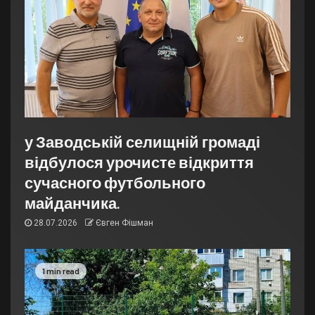
у Заводській селищній громаді
відбулося урочисте відкриття
сучасного футбольного
майданчика.
28.07.2026
Євген Фішман
1 min read