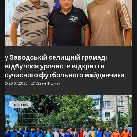
у Заводській селищній громаді
відбулося урочисте відкриття
сучасного футбольного майданчика.
28.07.2026
Євген Фішман
1 min read