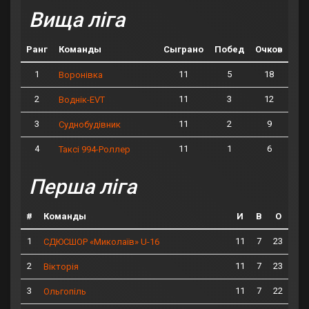
Вища ліга
Ранг
Команды
Сыграно
Побед
Очков
1
11
5
18
Воронівка
2
11
3
12
Воднік-EVT
3
11
2
9
Суднобудівник
4
11
1
6
Таксі 994-Роллер
Перша ліга
#
Команды
И
В
О
1
11
7
23
СДЮСШОР «Миколаїв» U-16
2
11
7
23
Вікторія
3
11
7
22
Ольгопіль