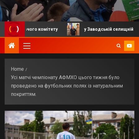
вчого комітету
у Заводській селищній громаді відб
Home
Усі матчі чемпіонату АФМХО цього тижня було
проведено на футбольних полях із натуральним
покриттям.