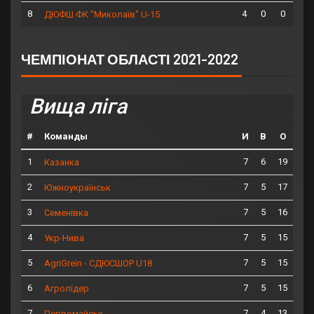
8
4
0
0
ДЮФШ ФК "Миколаїв" U-15
ЧЕМПІОНАТ ОБЛАСТІ 2021-2022
Вища ліга
#
Команды
И
В
О
1
7
6
19
Казанка
2
7
5
17
Южноукраїнськ
3
7
5
16
Семенівка
4
7
5
15
Укр-Нива
5
7
5
15
AgriGrein - СДЮСШОР U18
6
7
5
15
Агролідер
7
7
4
13
Первомайськ