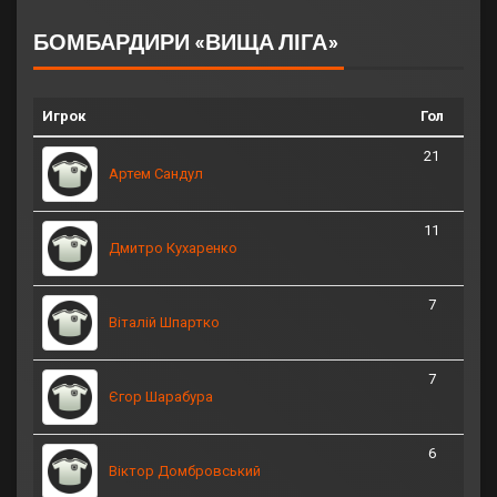
БОМБАРДИРИ «ВИЩА ЛІГА»
Игрок
Гол
21
Артем Сандул
11
Дмитро Кухаренко
7
Віталій Шпартко
7
Єгор Шарабура
6
Віктор Домбровський