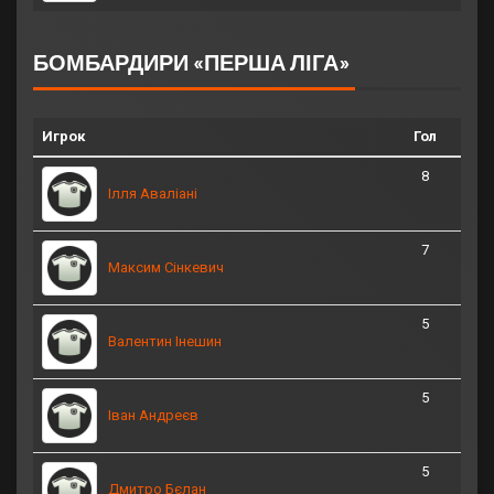
БОМБАРДИРИ «ПЕРША ЛІГА»
Игрок
Гол
8
Ілля Аваліані
7
Максим Сінкевич
5
Валентин Інешин
5
Іван Андреєв
5
Дмитро Бєлан