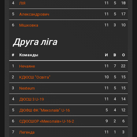
4
11
5
18
ЛІЯ
5
11
5
17
Александрович
6
11
3
10
Мішковка
Друга ліга
#
Команды
И
В
О
1
11
7
22
Нечаяне
2
10
5
15
КДЮСШ "Освіта"
3
11
5
15
Nexteum
4
11
4
14
ДЮСШ 3 U-19
5
5
4
12
ДЮФШ ФК "Миколаїв" U-16
6
9
2
6
СДЮСШОР «Миколаїв» U-16-2
7
11
1
3
Легенда