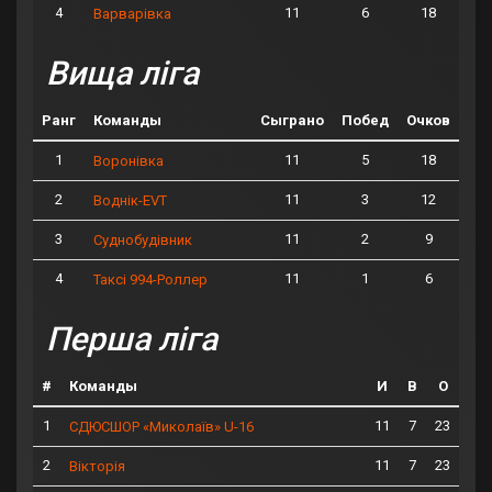
4
11
6
18
Варварівка
Вища ліга
Ранг
Команды
Сыграно
Побед
Очков
1
11
5
18
Воронівка
2
11
3
12
Воднік-EVT
3
11
2
9
Суднобудівник
4
11
1
6
Таксі 994-Роллер
Перша ліга
#
Команды
И
В
О
1
11
7
23
СДЮСШОР «Миколаїв» U-16
2
11
7
23
Вікторія