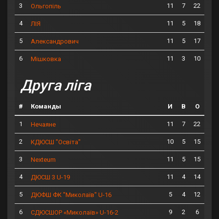
3
11
7
22
Ольгопіль
4
11
5
18
ЛІЯ
5
11
5
17
Александрович
6
11
3
10
Мішковка
Друга ліга
#
Команды
И
В
О
1
11
7
22
Нечаяне
2
10
5
15
КДЮСШ "Освіта"
3
11
5
15
Nexteum
4
11
4
14
ДЮСШ 3 U-19
5
5
4
12
ДЮФШ ФК "Миколаїв" U-16
6
9
2
6
СДЮСШОР «Миколаїв» U-16-2