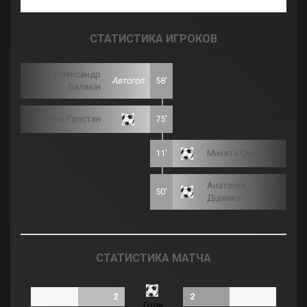
СТАТИСТИКА ИГРОКОВ
Олександр
Автогол
58'
Балакін
Овік Галстян
75'
11'
Микита Смаглі
Анатолій
50'
Діденко
СТАТИСТИКА МАТЧА
2
2
Голи: