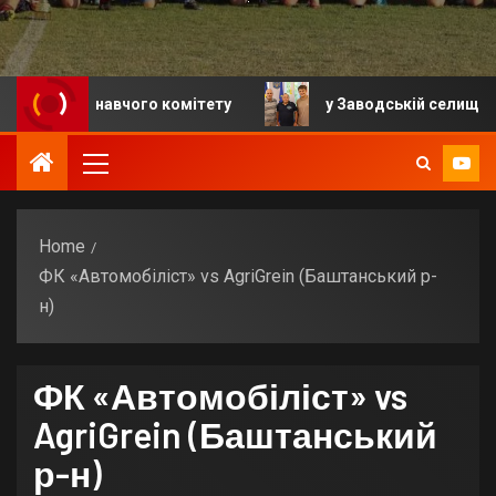
я виконавчого комітету
у Заводській селищній гром
Home
ФК «Автомобіліст» vs AgriGrein (Баштанський р-
н)
ФК «Автомобіліст» vs
AgriGrein (Баштанський
р-н)