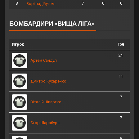
8
7
0
0
Зорі над Бугом
БОМБАРДИРИ «ВИЩА ЛІГА»
Игрок
Гол
21
Артем Сандул
11
Дмитро Кухаренко
7
Віталій Шпартко
7
Єгор Шарабура
6