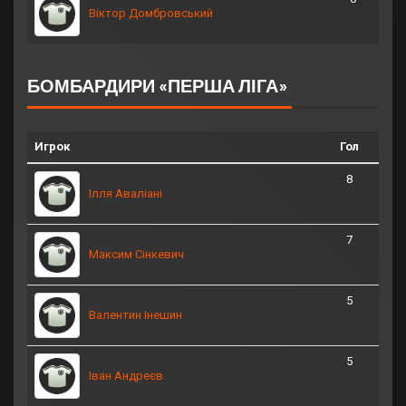
Віктор Домбровський
БОМБАРДИРИ «ПЕРША ЛІГА»
Игрок
Гол
8
Ілля Аваліані
7
Максим Сінкевич
5
Валентин Інешин
5
Іван Андреєв