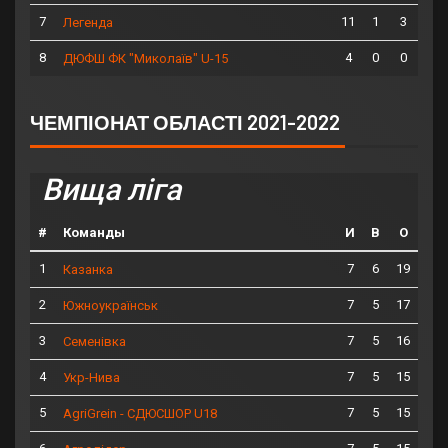
7
11
1
3
Легенда
8
4
0
0
ДЮФШ ФК "Миколаїв" U-15
ЧЕМПІОНАТ ОБЛАСТІ 2021-2022
Вища ліга
#
Команды
И
В
О
1
7
6
19
Казанка
2
7
5
17
Южноукраїнськ
3
7
5
16
Семенівка
4
7
5
15
Укр-Нива
5
7
5
15
AgriGrein - СДЮСШОР U18