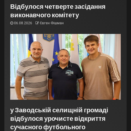
Відбулося четверте засідання
виконавчого комітету
06.08.2026
Євген Фішман
у Заводській селищній громаді
відбулося урочисте відкриття
сучасного футбольного