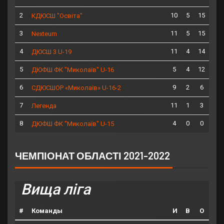
2
10
5
15
КДЮСШ "Освіта"
3
11
5
15
Nexteum
4
11
4
14
ДЮСШ 3 U-19
5
5
4
12
ДЮФШ ФК "Миколаїв" U-16
6
9
2
6
СДЮСШОР «Миколаїв» U-16-2
7
11
1
3
Легенда
8
4
0
0
ДЮФШ ФК "Миколаїв" U-15
ЧЕМПІОНАТ ОБЛАСТІ 2021-2022
Вища ліга
#
Команды
И
В
О