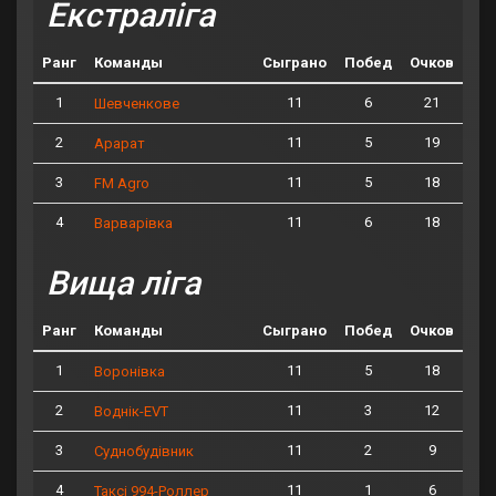
Екстраліга
Ранг
Команды
Сыграно
Побед
Очков
1
11
6
21
Шевченкове
2
11
5
19
Арарат
3
11
5
18
FM Agro
4
11
6
18
Варварівка
Вища ліга
Ранг
Команды
Сыграно
Побед
Очков
1
11
5
18
Воронівка
2
11
3
12
Воднік-EVT
3
11
2
9
Суднобудівник
4
11
1
6
Таксі 994-Роллер