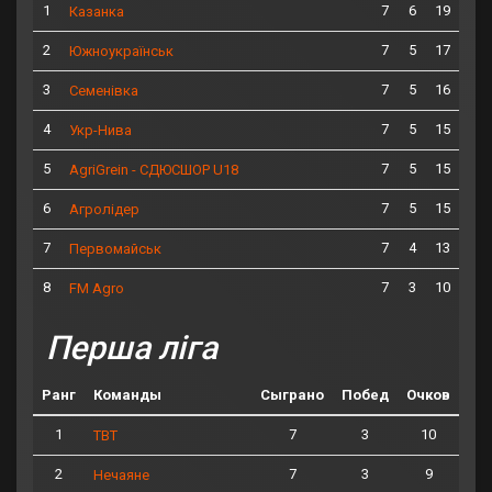
1
7
6
19
Казанка
2
7
5
17
Южноукраїнськ
3
7
5
16
Семенівка
4
7
5
15
Укр-Нива
5
7
5
15
AgriGrein - СДЮСШОР U18
6
7
5
15
Агролідер
7
7
4
13
Первомайськ
8
7
3
10
FM Agro
Перша ліга
Ранг
Команды
Сыграно
Побед
Очков
1
7
3
10
ТВТ
2
7
3
9
Нечаяне