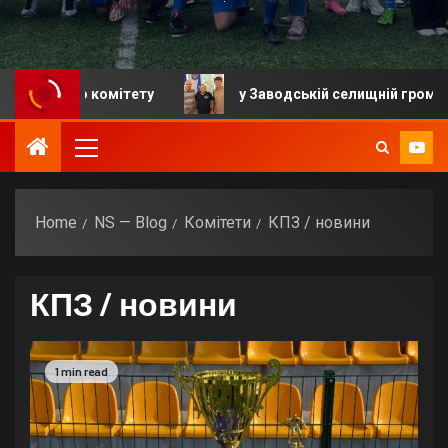
ту
у Заводській селищній громаді відбулося урочи
Home
NS — Blog
Комітети
КПЗ / новини
КПЗ / новини
1 min read