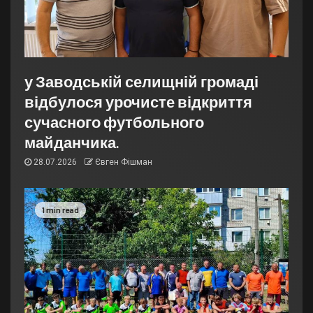
у Заводській селищній громаді
відбулося урочисте відкриття
сучасного футбольного
майданчика.
28.07.2026
Євген Фішман
1 min read