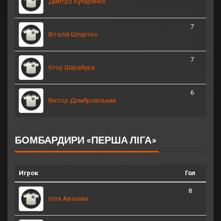
Дмитро Кухаренко
7
Віталій Шпартко
7
Єгор Шарабура
6
Віктор Домбровський
БОМБАРДИРИ «ПЕРША ЛІГА»
Игрок
Гол
8
Ілля Аваліані