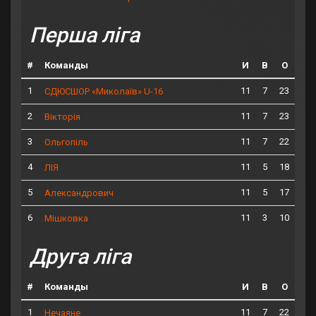
Перша ліга
#
Команды
И
В
О
1
11
7
23
СДЮСШОР «Миколаїв» U-16
2
11
7
23
Вікторія
3
11
7
22
Ольгопіль
4
11
5
18
ЛІЯ
5
11
5
17
Александрович
6
11
3
10
Мішковка
Друга ліга
#
Команды
И
В
О
1
11
7
22
Нечаяне