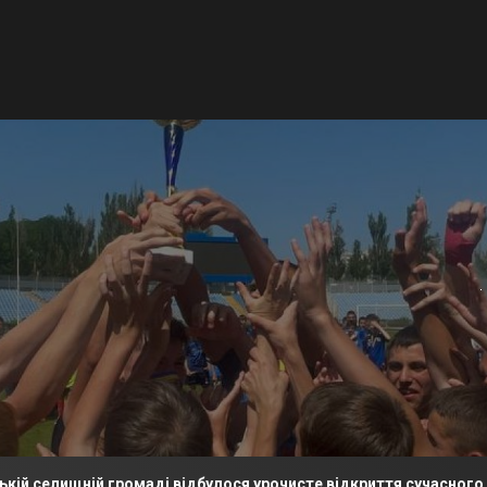
ій громаді відбулося урочисте відкриття сучасного футбольно