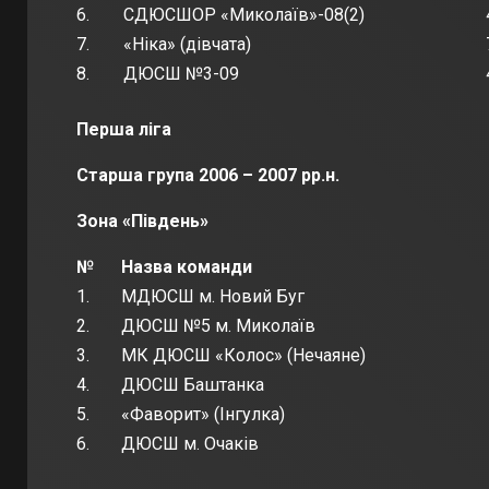
6.
СДЮСШОР «Миколаїв»-08(2)
7.
«Ніка» (дівчата)
8.
ДЮСШ №3-09
Перша ліга
Старша група 2006 – 2007 рр.н.
Зона «Південь»
№
Назва команди
1.
МДЮСШ м. Новий Буг
2.
ДЮСШ №5 м. Миколаїв
3.
МК ДЮСШ «Колос» (Нечаяне)
4.
ДЮСШ Баштанка
5.
«Фаворит» (Інгулка)
6.
ДЮСШ м. Очаків