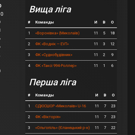
О
Вища ліга
10
9
#
Команды
И
В
О
8
1
11
5
18
«Воронівка» (Миколаїв)
6
2
11
3
12
ФК «Воднік — EVT»
6
2
3
11
2
9
ФК «Суднобудівник»
1
4
11
1
6
ФК «Таксі 994-Роллер»
0
Перша ліга
#
Команды
И
В
О
1
11
7
23
СДЮСШОР «Миколаїв» U-16
2
11
7
23
ФК «Вікторія»
3
11
7
22
«Ольгопіль» (Єланецький р-н)