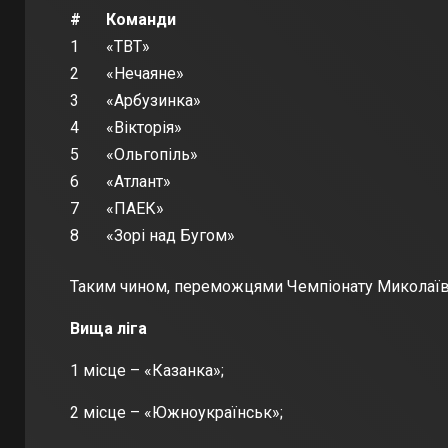
#
Команди
1
«ТВТ»
2
«Нечаяне»
3
«Арбузинка»
4
«Вікторія»
5
«Ольгопіль»
6
«Атлант»
7
«ПАЕК»
8
«Зорі над Бугом»
Таким чином, переможцями Чемпіонату Миколаївсь
Вища ліга
1 місце – «Казанка»;
2 місце – «Южноукраїнськ»;