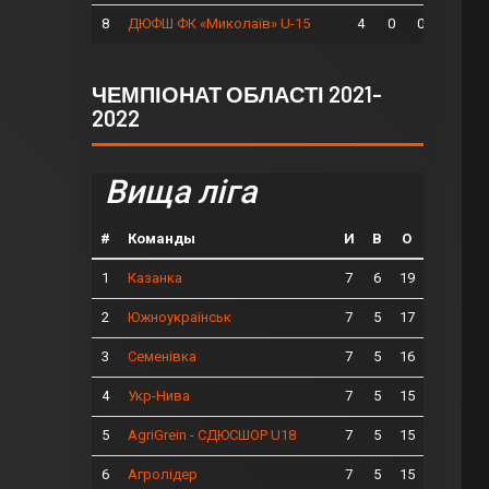
8
4
0
0
ДЮФШ ФК «Миколаїв» U-15
ЧЕМПІОНАТ ОБЛАСТІ 2021-
2022
Вища ліга
#
Команды
И
В
О
1
7
6
19
Казанка
2
7
5
17
Южноукраїнськ
3
7
5
16
Семенівка
4
7
5
15
Укр-Нива
5
7
5
15
AgriGrein - СДЮСШОР U18
6
7
5
15
Агролідер