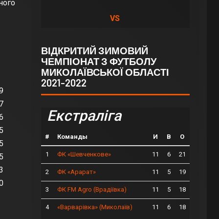
ного
VS
ВІДКРИТИЙ ЗИМОВИЙ
ЧЕМПІОНАТ З ФУТБОЛУ
МИКОЛАЇВСЬКОЇ ОБЛАСТІ
О
2021-2022
9
7
Екстраліга
6
5
#
Команды
И
В
О
5
1
11
6
21
ФК «Шевченкове»
5
3
2
11
5
19
ФК «Арарат»
0
3
11
5
18
ФК FM Agro (Врадіївка)
4
11
6
18
«Варварівка» (Миколаїв)