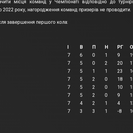
чити місця команд у Чемпіонаті відповідно до турнір
о 2022 року, нагородження команд призерів не проводити.
ісля завершення першого кола:
І
В
П
Н
РГ
7
6
0
1
9
1
7
5
0
2
20
1
7
5
1
1
23
1
7
5
2
0
18
1
7
5
2
0
10
1
7
5
2
0
9
1
7
4
2
1
4
1
7
3
3
1
-8
1