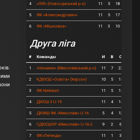
4
11
5
18
«ЛІЯ» (Новоодеський р-н)
5
11
5
17
ФК «Александрович»
6
11
3
10
ФК «Мішковка»
Друга ліга
#
Команды
И
В
О
ків:
1
11
7
22
«Нечаяне» (Миколаївський р-н)
ними
2
10
5
15
КДЮСШ «Освіта» (Херсон)
вони
3
11
5
15
ФК Nexteum
4
11
4
14
ДЮСШ 3 U-19
5
5
4
12
ДЮФШ ФК «Миколаїв» U-16
6
9
2
6
СДЮСШОР «Миколаїв» U-16-2
7
11
1
3
ФК«Легенда»