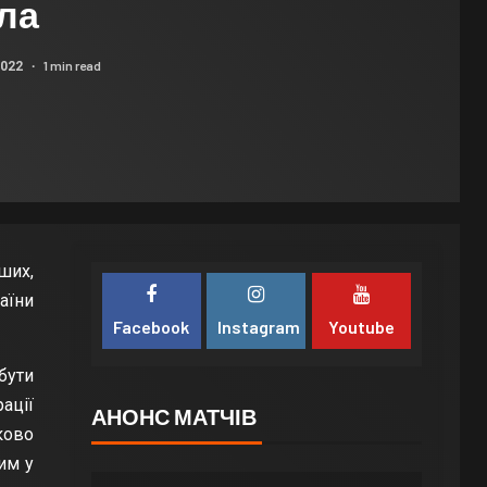
ла
1 min read
2022
ших,
аїни
Facebook
Instagram
Youtube
бути
ації
АНОНС МАТЧІВ
ково
им у