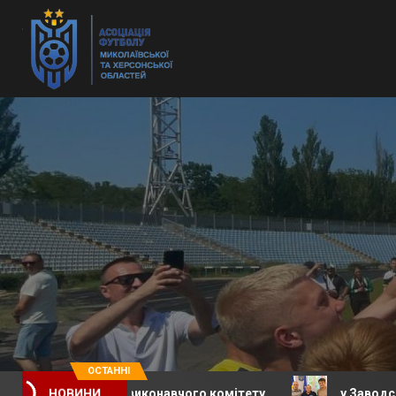
ОСТАННІ
асідання виконавчого комітету
у Заводській селищн
НОВИНИ