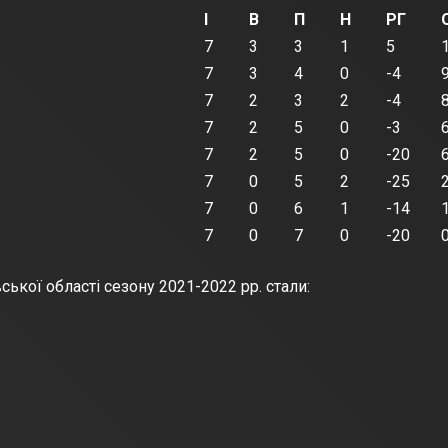
І
В
П
Н
РГ
7
3
3
1
5
7
3
4
0
-4
7
2
3
2
-4
7
2
5
0
-3
7
2
5
0
-20
7
0
5
2
-25
7
0
6
1
-14
7
0
7
0
-20
кої області сезону 2021-2022 рр. стали: