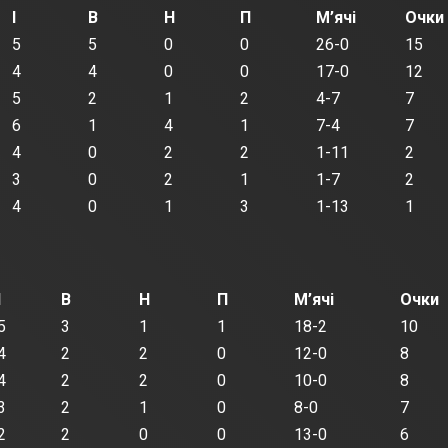
І
В
Н
П
М’ячі
Очки
5
5
0
0
26-0
15
4
4
0
0
17-0
12
5
2
1
2
4-7
7
6
1
4
1
7-4
7
4
0
2
2
1-11
2
3
0
2
1
1-7
2
4
0
1
3
1-13
1
І
В
Н
П
М’ячі
Очки
5
3
1
1
18-2
10
4
2
2
0
12-0
8
4
2
2
0
10-0
8
3
2
1
0
8-0
7
2
2
0
0
13-0
6