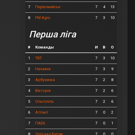
7
7
4
13
Первомайськ
8
7
3
10
FM Agro
Перша ліга
#
Команды
И
В
О
1
7
3
10
ТВТ
2
7
3
9
Нечаяне
3
7
2
8
Арбузинка
4
7
2
6
Вікторія
5
7
2
6
Ольгопіль
6
7
0
2
Атлант
7
7
0
1
ПАЕК
8
7
0
0
Зорі над Бугом