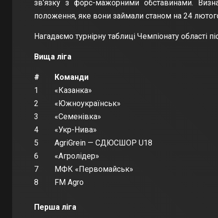
зв’язку з форс-мажорними обставинами. Визна
положення, яке вони займали станом на 24 лютог
Нагадаємо турнірну таблиці Чемпіонату області п
Вища ліга
#
Команди
1
«Казанка»
2
«Южноукраїнськ»
3
«Семенівка»
4
«Укр-Нива»
5
AgriGrein — СДЮСШОР U18
6
«Агролідер»
7
МФК «Первомайськ»
8
FM Agro
Перша ліга