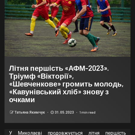
Літня першість «АФМ-2023».
Тріумф «Вікторії»,
«Шевченкове» громить молодь,
«Кавунівський хліб» знову з
очками
1 min read
Татьяна Якимчук
31.05.2023
У Миколаєві продовжується літня першість