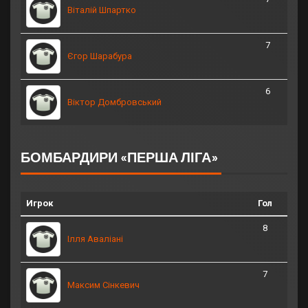
Віталій Шпартко
7
Єгор Шарабура
6
Віктор Домбровський
БОМБАРДИРИ «ПЕРША ЛІГА»
Игрок
Гол
8
Ілля Аваліані
7
Максим Сінкевич