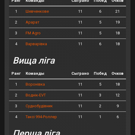
Ранг
Команды
Сыграно
Побед
Очков
1
11
6
21
Шевченкове
2
11
5
19
Арарат
3
11
5
18
FM Agro
4
11
6
18
Варварівка
Вища ліга
Ранг
Команды
Сыграно
Побед
Очков
1
11
5
18
Воронівка
2
11
3
12
Воднік-EVT
3
11
2
9
Суднобудівник
4
11
1
6
Таксі 994-Роллер
Перша ліга