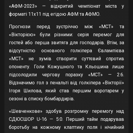
«АФМ-2023» — відкритий чемпіонат міста у
форматі 11х11 під егідою АФМ та АФМО.
Прогнози перед зустріччю між «МСТ» та
«Вікторією» були різними: серія перемог для
гостей або перша звитяга для господарів. Втім, за
відсутністю основного голкіпера Євлампієва
«МСТ» не зумів створити суттєвий спротив
опоненту. Голи Кожушного та Кльошина лише
підсолодили чергову поразку «МСТ» — 2:6.
Відзначимо гол з пенальті від голкіпера «Вікторії»
Ігоря Шилова, який став першим воротарем у
сезоні в списку бомбардирів.
«Шевченкове» здобув розгромну перемогу над
СДЮСШОР U-16 — 5:0. Перший тайм подарував
боротьбу на кожному клаптику поля і нічийний