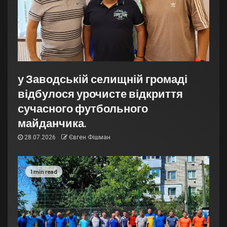
у Заводській селищній громаді
відбулося урочисте відкриття
сучасного футбольного
майданчика.
28.07.2026
Євген Фішман
1 min read