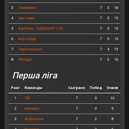
3
7
5
16
Семенівка
4
7
5
15
Укр-Нива
5
7
5
15
AgriGrein - СДЮСШОР U18
6
7
5
15
Агролідер
7
7
4
13
Первомайськ
8
7
3
10
FM Agro
Перша ліга
Ранг
Команды
Сыграно
Побед
Очков
1
7
3
10
ТВТ
2
7
3
9
Нечаяне
3
7
2
8
Арбузинка