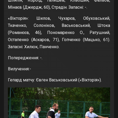
Шляпін, Короїд, Галишев, Кльошин, Фальов,
Мінаєв (Джердж, 60), Страдін. Запасні: -.
«Вікторія»: Шилов, Чухарєв, Обуховський,
Ткаченко, Солоніков, Васьковський, Штока
(Романєєв, 46), Пономаренко О., Ратушний,
Остапенко (Аскаров, 71), Гопченко (Мацько, 61).
Запасні: Хилюк, Панченко.
Попередження: -.
Вилучення:-
Гепард матчу: Євген Васьковський («Вікторія»).