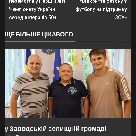
перемогла у Першій лізі
«Відкриття сезону з
Чемпіонату України
футболу на підтримку
серед ветеранів 50+
ЗСУ»
ЩЕ БІЛЬШЕ ЦІКАВОГО
у Заводській селищній громаді