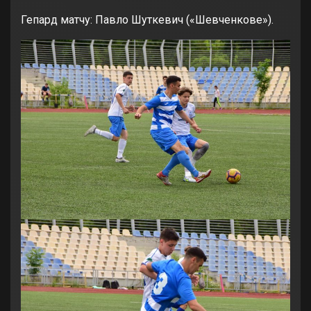
Гепард матчу: Павло Шуткевич («Шевченкове»).