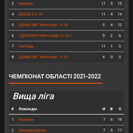
3
11
5
15
Nexteum
4
11
4
14
ДЮСШ 3 U-19
5
5
4
12
ДЮФШ ФК "Миколаїв" U-16
6
9
2
6
СДЮСШОР «Миколаїв» U-16-2
7
11
1
3
Легенда
8
4
0
0
ДЮФШ ФК "Миколаїв" U-15
ЧЕМПІОНАТ ОБЛАСТІ 2021-2022
Вища ліга
#
Команды
И
В
О
1
7
6
19
Казанка
2
7
5
17
Южноукраїнськ