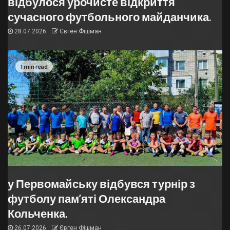
відбулося урочисте відкриття
сучасного футбольного майданчика.
28.07.2026
Євген Фішман
1 min read
у Первомайську відбувся турнір з
футболу пам’яті Олександра
Кольченка.
26.07.2026
Євген Фішман