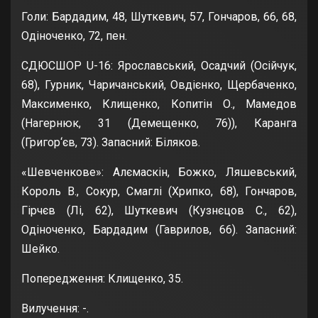
Голи: Бардадим, 48, Шуткевич, 57, Гончаров, 66, 68,
Одіноченко, 72, пен.
СДЮСШОР U-16: Ярославський, Осадчий (Осійчук,
68), Гурник, Чаричанський, Овдієнко, Щербаченко,
Максименко, Клищенко, Копитін О., Мамедов
(Нагернюк, 31 (Демещенко, 76)), Каранга
(Григор‘єв, 73). Запасний: Біляков.
«Шевченкове»: Алємаскін, Божко, Ляшевський,
Король В., Сокур, Смаглі (Хрипко, 68), Гончаров,
Гірчєв (Лі, 62), Шуткевич (Кузнєцов С., 62),
Одіноченко, Бардадим (Гаврилов, 66). Запасний:
Шейко.
Попередження: Клищенко, 35.
Вилучення: -.