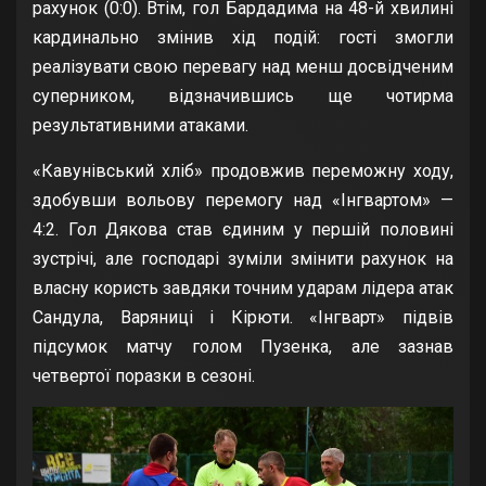
рахунок (0:0). Втім, гол Бардадима на 48-й хвилині
кардинально змінив хід подій: гості змогли
реалізувати свою перевагу над менш досвідченим
суперником, відзначившись ще чотирма
результативними атаками.
«Кавунівський хліб» продовжив переможну ходу,
здобувши вольову перемогу над «Інгвартом» —
4:2. Гол Дякова став єдиним у першій половині
зустрічі, але господарі зуміли змінити рахунок на
власну користь завдяки точним ударам лідера атак
Сандула, Варяниці і Кірюти. «Інгварт» підвів
підсумок матчу голом Пузенка, але зазнав
четвертої поразки в сезоні.