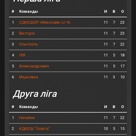
#
Команды
И
В
О
1
11
7
23
СДЮСШОР «Миколаїв» U-16
2
11
7
23
Вікторія
3
11
7
22
Ольгопіль
4
11
5
18
ЛІЯ
5
11
5
17
Александрович
6
11
3
10
Мішковка
Друга ліга
#
Команды
И
В
О
1
11
7
22
Нечаяне
2
10
5
15
КДЮСШ "Освіта"