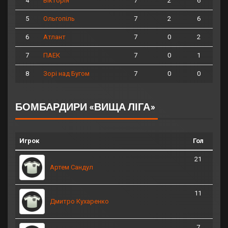
4
7
2
6
Вікторія
5
7
2
6
Ольгопіль
6
7
0
2
Атлант
7
7
0
1
ПАЕК
8
7
0
0
Зорі над Бугом
БОМБАРДИРИ «ВИЩА ЛІГА»
Игрок
Гол
21
Артем Сандул
11
Дмитро Кухаренко
7