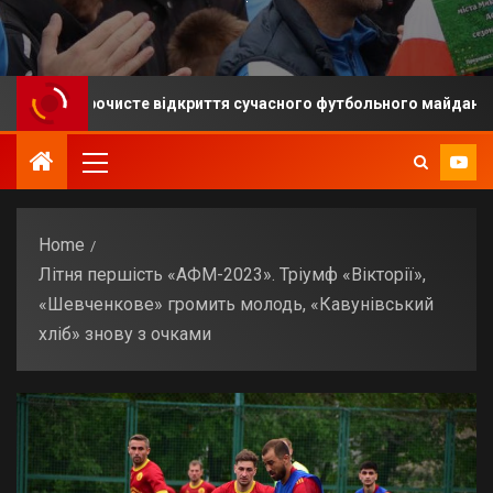
сте відкриття сучасного футбольного майданчика.
у
Home
Літня першість «АФМ-2023». Тріумф «Вікторії»,
«Шевченкове» громить молодь, «Кавунівський
хліб» знову з очками