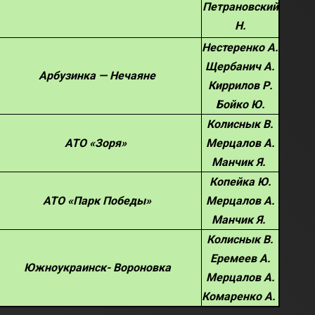
Петрановский
Н.
Нестеренко А.
Щербанич А.
Арбузинка — Нечаяне
Киррилов Р.
Бойко Ю.
Колиснык В.
АТО «Зоря»
Мерцалов А.
Манчик Я.
Копейка Ю.
АТО «Парк
Победы»
Мерцалов А.
Манчик Я.
Колиснык В.
Еремеев А.
Южноукраинск- Вороновка
Мерцалов А.
Комаренко А.