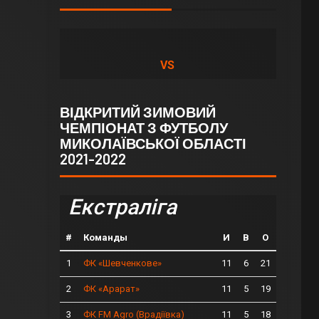
VS
ВІДКРИТИЙ ЗИМОВИЙ
ЧЕМПІОНАТ З ФУТБОЛУ
МИКОЛАЇВСЬКОЇ ОБЛАСТІ
2021-2022
Екстраліга
#
Команды
И
В
О
1
11
6
21
ФК «Шевченкове»
2
11
5
19
ФК «Арарат»
3
11
5
18
ФК FM Agro (Врадіївка)