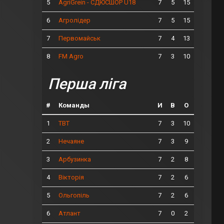
5
7
5
15
AgriGrein - СДЮСШОР U18
6
7
5
15
Агролідер
7
7
4
13
Первомайськ
8
7
3
10
FM Agro
Перша ліга
#
Команды
И
В
О
1
7
3
10
ТВТ
2
7
3
9
Нечаяне
3
7
2
8
Арбузинка
4
7
2
6
Вікторія
5
7
2
6
Ольгопіль
6
7
0
2
Атлант