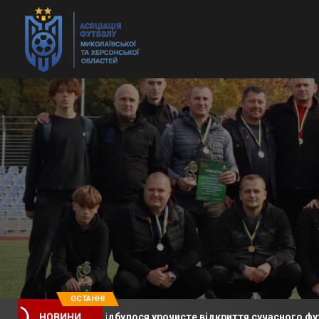
ОСТАННІ
громаді відбулося урочисте відкриття сучасного футбольного 
НОВИНИ