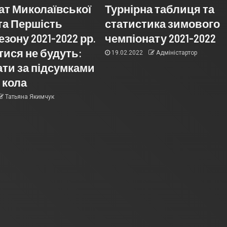
ат Миколаївської
Турнірна таблиця та
та Першість
статистика зимового
ону 2021-2022 рр.
чемпіонату 2021-2022
тися не будуть:
19.02.2022
Адміністартор
ати за підсумками
 кола
Татьяна Якимчук