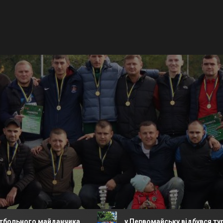
майданчика.
у Первомайську відбувся турнір з футбо