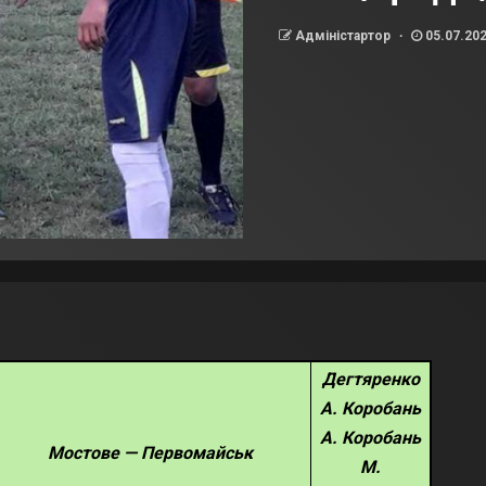
Адміністартор
05.07.20
Дегтяренко
А. Коробань
А. Коробань
Мостове — Первомайськ
М.