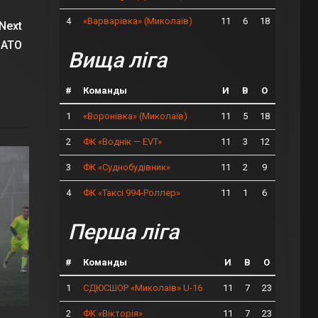
4
11
6
18
«Варварівка» (Миколаїв)
Next
 АТО
Вища ліга
#
Команды
И
В
О
1
11
5
18
«Воронівка» (Миколаїв)
2
11
3
12
ФК «Воднік — EVT»
3
11
2
9
ФК «Суднобудівник»
4
11
1
6
ФК «Таксі 994-Роллер»
Перша ліга
#
Команды
И
В
О
1
11
7
23
СДЮСШОР «Миколаїв» U-16
2
11
7
23
ФК «Вікторія»