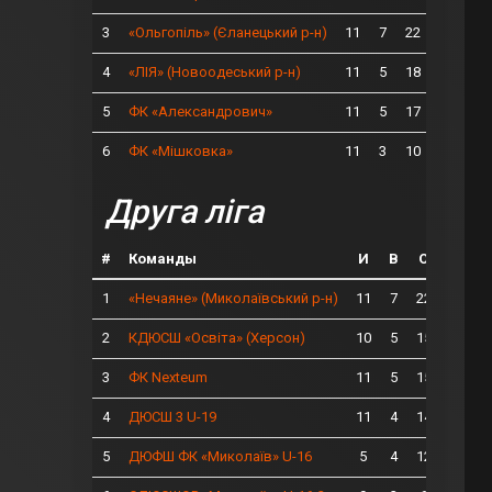
3
11
7
22
«Ольгопіль» (Єланецький р-н)
4
11
5
18
«ЛІЯ» (Новоодеський р-н)
5
11
5
17
ФК «Александрович»
6
11
3
10
ФК «Мішковка»
Друга ліга
#
Команды
И
В
О
1
11
7
22
«Нечаяне» (Миколаївський р-н)
2
10
5
15
КДЮСШ «Освіта» (Херсон)
3
11
5
15
ФК Nexteum
4
11
4
14
ДЮСШ 3 U-19
5
5
4
12
ДЮФШ ФК «Миколаїв» U-16