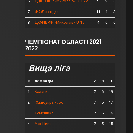
6
9
2
6
СДЮСШОР «Миколаїв» U-16-2
7
11
1
3
ФК«Легенда»
8
4
0
0
ДЮФШ ФК «Миколаїв» U-15
ЧЕМПІОНАТ ОБЛАСТІ 2021-
2022
Вища ліга
#
Команды
И
В
О
1
7
6
19
Казанка
2
7
5
17
Южноукраїнськ
3
7
5
16
Семенівка
4
7
5
15
Укр-Нива