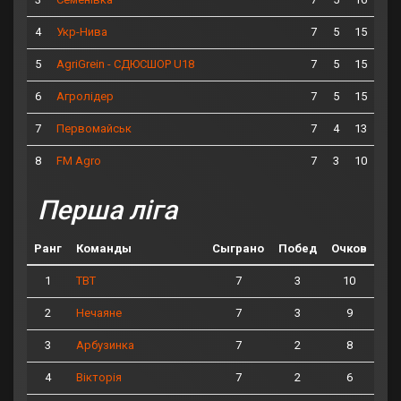
4
7
5
15
Укр-Нива
5
7
5
15
AgriGrein - СДЮСШОР U18
6
7
5
15
Агролідер
7
7
4
13
Первомайськ
8
7
3
10
FM Agro
Перша ліга
Ранг
Команды
Сыграно
Побед
Очков
1
7
3
10
ТВТ
2
7
3
9
Нечаяне
3
7
2
8
Арбузинка
4
7
2
6
Вікторія