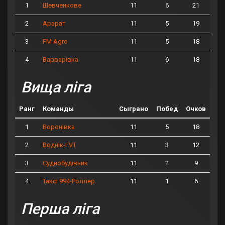
1
11
6
21
Шевченкове
2
11
5
19
Арарат
3
11
5
18
FM Agro
4
11
6
18
Варварівка
Вища ліга
Ранг
Команды
Сыграно
Побед
Очков
1
11
5
18
Воронівка
2
11
3
12
Воднік-EVT
3
11
2
9
Суднобудівник
4
11
1
6
Таксі 994-Роллер
Перша ліга