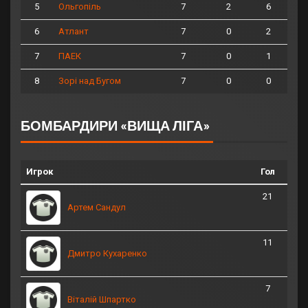
5
7
2
6
Ольгопіль
6
7
0
2
Атлант
7
7
0
1
ПАЕК
8
7
0
0
Зорі над Бугом
БОМБАРДИРИ «ВИЩА ЛІГА»
Игрок
Гол
21
Артем Сандул
11
Дмитро Кухаренко
7
Віталій Шпартко