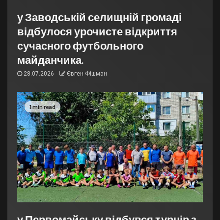
у Заводській селищній громаді
відбулося урочисте відкриття
сучасного футбольного
майданчика.
28.07.2026
Євген Фішман
1 min read
у Первомайську відбувся турнір з