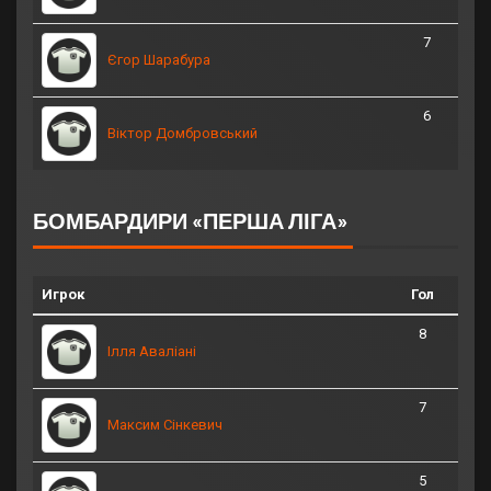
7
Єгор Шарабура
6
Віктор Домбровський
БОМБАРДИРИ «ПЕРША ЛІГА»
Игрок
Гол
8
Ілля Аваліані
7
Максим Сінкевич
5