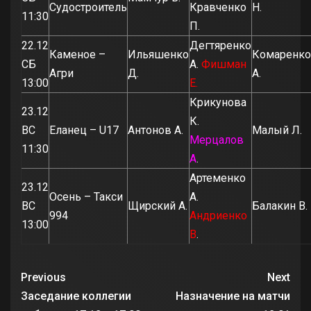
Судостроитель
Кравченко
Н.
11:30
П.
22.12
Дегтяренко
Каменое –
Ильяшенко
Комаренко
СБ
А.
Фишман
Агри
Д.
А.
13:00
Е.
Крикунова
23.12
К.
ВС
Еланец – U17
Антонов А.
Малый Л.
Мерцалов
11:30
А
.
Артеменко
23.12
Осень – Такси
А.
ВС
Щирский А.
Балакин В.
994
Андриенко
13:00
В
.
Previous
Next
Заседание коллегии
Назначение на матчи