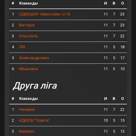
#
Команды
И
В
О
1
11
7
23
СДЮСШОР «Миколаїв» U-16
2
11
7
23
Вікторія
3
11
7
22
Ольгопіль
4
11
5
18
ЛІЯ
5
11
5
17
Александрович
6
11
3
10
Мішковка
Друга ліга
#
Команды
И
В
О
1
11
7
22
Нечаяне
2
10
5
15
КДЮСШ "Освіта"
3
11
5
15
Nexteum