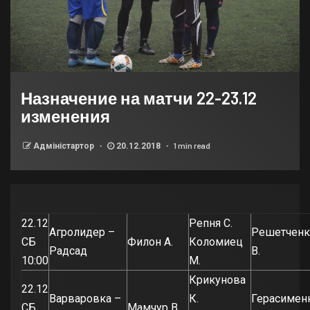
Назначение на матчи 22-23.12
изменения
1 min read
Адміністартор
20.12.2018
22.12
Репня С.
Агролидер –
Решетченк
СБ
Филон А.
Коломиец
Радсад
В.
10:00
М.
Крикунова
22.12
Варваровка –
К.
Герасимен
СБ
Мамчур В.