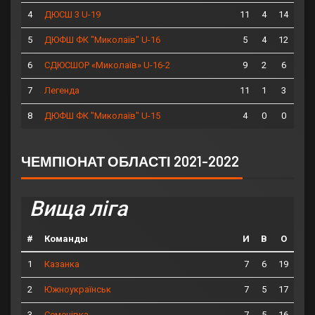
4
11
4
14
ДЮСШ 3 U-19
5
5
4
12
ДЮФШ ФК "Миколаїв" U-16
6
9
2
6
СДЮСШОР «Миколаїв» U-16-2
7
11
1
3
Легенда
8
4
0
0
ДЮФШ ФК "Миколаїв" U-15
ЧЕМПІОНАТ ОБЛАСТІ 2021-2022
Вища ліга
#
Команды
И
В
О
1
7
6
19
Казанка
2
7
5
17
Южноукраїнськ
3
7
5
16
Семенівка