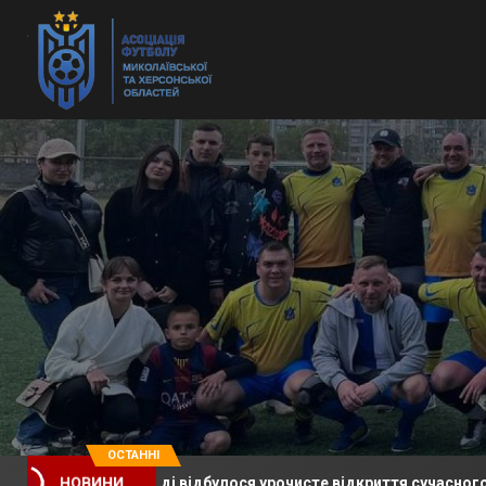
ОСТАННІ
ній громаді відбулося урочисте відкриття сучасного футбольн
НОВИНИ