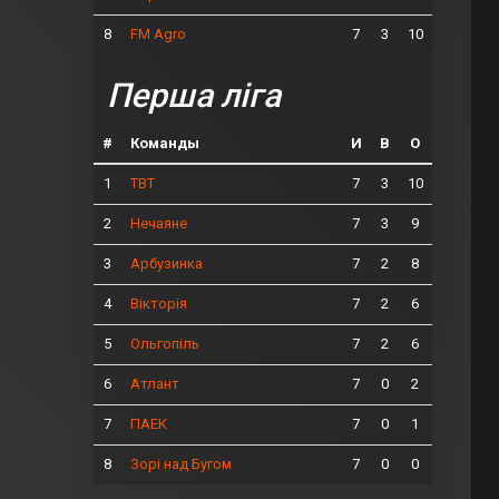
8
7
3
10
FM Agro
Перша ліга
#
Команды
И
В
О
1
7
3
10
ТВТ
2
7
3
9
Нечаяне
3
7
2
8
Арбузинка
4
7
2
6
Вікторія
5
7
2
6
Ольгопіль
6
7
0
2
Атлант
7
7
0
1
ПАЕК
8
7
0
0
Зорі над Бугом