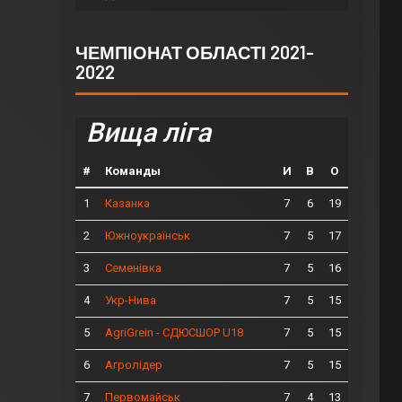
ЧЕМПІОНАТ ОБЛАСТІ 2021-
2022
Вища ліга
#
Команды
И
В
О
1
7
6
19
Казанка
2
7
5
17
Южноукраїнськ
3
7
5
16
Семенівка
4
7
5
15
Укр-Нива
5
7
5
15
AgriGrein - СДЮСШОР U18
6
7
5
15
Агролідер
7
7
4
13
Первомайськ