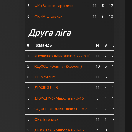
5
11
5
17
ФК «Александрович»
6
11
3
10
ФК «Мішковка»
Друга ліга
#
Команды
И
В
О
1
11
7
22
«Нечаяне» (Миколаївський р-н)
2
10
5
15
КДЮСШ «Освіта» (Херсон)
3
11
5
15
ФК Nexteum
4
11
4
14
ДЮСШ 3 U-19
5
5
4
12
ДЮФШ ФК «Миколаїв» U-16
6
9
2
6
СДЮСШОР «Миколаїв» U-16-2
7
11
1
3
ФК«Легенда»
8
4
0
0
ДЮФШ ФК «Миколаїв» U-15