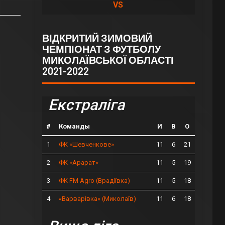
VS
ВІДКРИТИЙ ЗИМОВИЙ
ЧЕМПІОНАТ З ФУТБОЛУ
МИКОЛАЇВСЬКОЇ ОБЛАСТІ
2021-2022
Екстраліга
#
Команды
И
В
О
1
11
6
21
ФК «Шевченкове»
2
11
5
19
ФК «Арарат»
3
11
5
18
ФК FM Agro (Врадіївка)
4
11
6
18
«Варварівка» (Миколаїв)