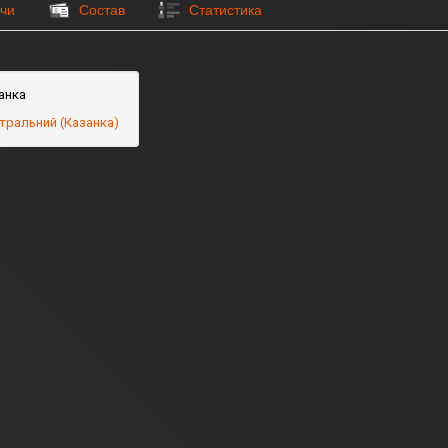
чи
Состав
Статистика
анка
тральний (Казанка)