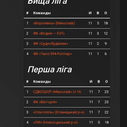
Вища ліга
#
Команды
И
В
О
1
11
5
18
«Воронівка» (Миколаїв)
2
11
3
12
ФК «Воднік — EVT»
3
11
2
9
ФК «Суднобудівник»
4
11
1
6
ФК «Таксі 994-Роллер»
Перша ліга
#
Команды
И
В
О
1
11
7
23
СДЮСШОР «Миколаїв» U-16
2
11
7
23
ФК «Вікторія»
3
11
7
22
«Ольгопіль» (Єланецький р-н)
4
11
5
18
«ЛІЯ» (Новоодеський р-н)