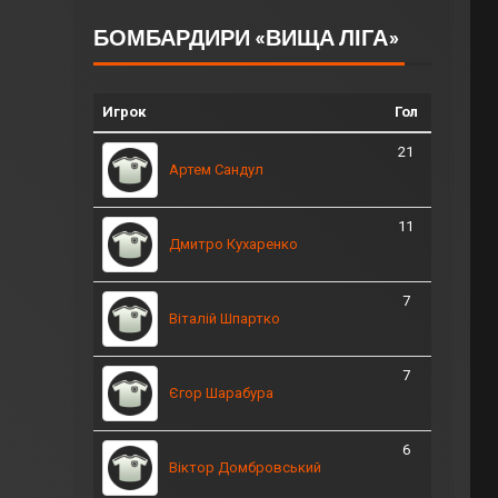
БОМБАРДИРИ «ВИЩА ЛІГА»
Игрок
Гол
21
Артем Сандул
11
Дмитро Кухаренко
7
Віталій Шпартко
7
Єгор Шарабура
6
Віктор Домбровський