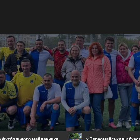
ого майданчика.
у Первомайську відбувся турнір з ф