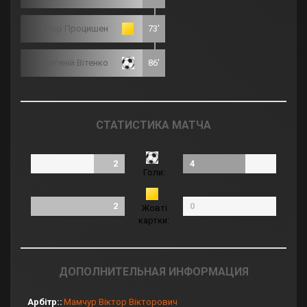
Єгор Процишен
73'
Євгеній Вітенко
86'
СТАТИСТИКА МАТЧА
2
4
Голи:
2
0
Жовті
картки:
ДОПОЛНИТЕЛЬНАЯ ИНФОРМАЦИЯ
Арбітр:
Мамчур Віктор Вікторович