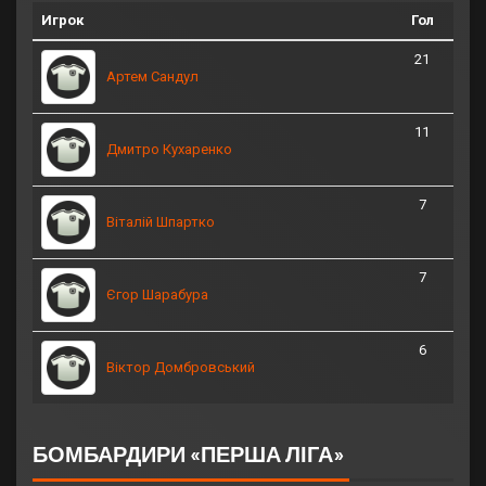
Игрок
Гол
21
Артем Сандул
11
Дмитро Кухаренко
7
Віталій Шпартко
7
Єгор Шарабура
6
Віктор Домбровський
БОМБАРДИРИ «ПЕРША ЛІГА»