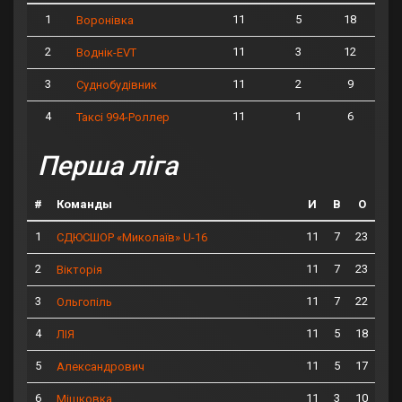
1
11
5
18
Воронівка
2
11
3
12
Воднік-EVT
3
11
2
9
Суднобудівник
4
11
1
6
Таксі 994-Роллер
Перша ліга
#
Команды
И
В
О
1
11
7
23
СДЮСШОР «Миколаїв» U-16
2
11
7
23
Вікторія
3
11
7
22
Ольгопіль
4
11
5
18
ЛІЯ
5
11
5
17
Александрович
6
11
3
10
Мішковка