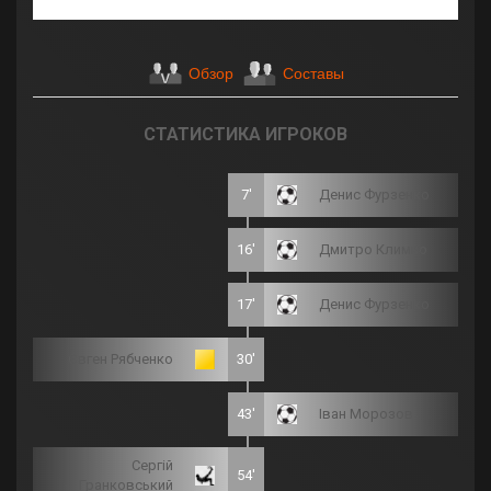
Обзор
Составы
СТАТИСТИКА ИГРОКОВ
7'
Денис Фурзенко
16'
Дмитро Климко
17'
Денис Фурзенко
Євген Рябченко
30'
43'
Іван Морозов
Сергій
54'
Гранковський