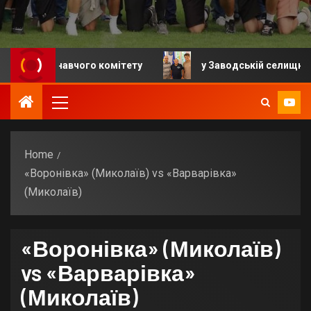
виконавчого комітету
у Заводській селищній громад
Home
«Воронівка» (Миколаїв) vs «Варварівка»
(Миколаїв)
«Воронівка» (Миколаїв)
vs «Варварівка»
(Миколаїв)