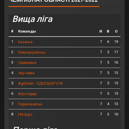
Вища ліга
#
Команды
И
В
О
1
7
6
19
Казанка
2
7
5
17
Южноукраїнськ
3
7
5
16
Семенівка
4
7
5
15
Укр-Нива
5
7
5
15
AgriGrein - СДЮСШОР U18
6
7
5
15
Агролідер
7
7
4
13
Первомайськ
8
7
3
10
FM Agro