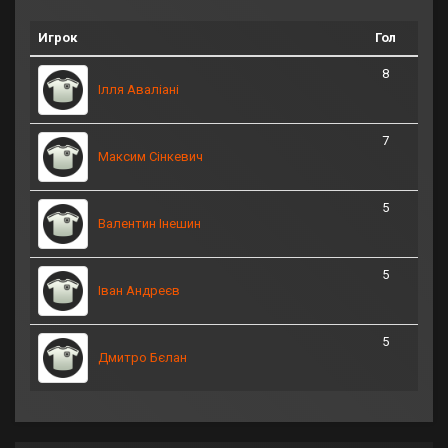
Игрок
Гол
8
Ілля Аваліані
7
Максим Сінкевич
5
Валентин Інешин
5
Іван Андреєв
5
Дмитро Бєлан