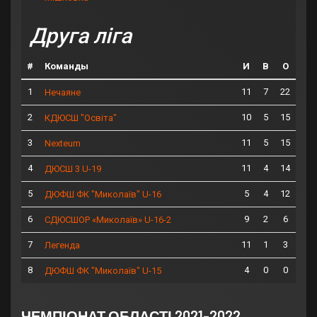
Друга ліга
#
Команды
И
В
О
1
11
7
22
Нечаяне
2
10
5
15
КДЮСШ "Освіта"
3
11
5
15
Nexteum
4
11
4
14
ДЮСШ 3 U-19
5
5
4
12
ДЮФШ ФК "Миколаїв" U-16
6
9
2
6
СДЮСШОР «Миколаїв» U-16-2
7
11
1
3
Легенда
8
4
0
0
ДЮФШ ФК "Миколаїв" U-15
ЧЕМПІОНАТ ОБЛАСТІ 2021-2022