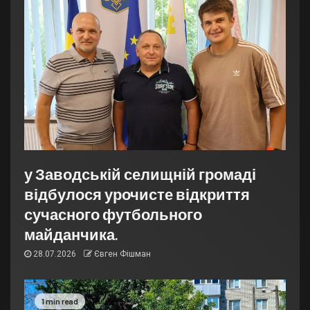
у Заводській селищній громаді
відбулося урочисте відкриття
сучасного футбольного
майданчика.
28.07.2026
Євген Фішман
1 min read