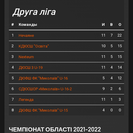
Друга ліга
#
Команды
И
В
О
1
11
7
22
Нечаяне
2
10
5
15
КДЮСШ "Освіта"
3
11
5
15
Nexteum
4
11
4
14
ДЮСШ 3 U-19
5
5
4
12
ДЮФШ ФК "Миколаїв" U-16
6
9
2
6
СДЮСШОР «Миколаїв» U-16-2
7
11
1
3
Легенда
8
4
0
0
ДЮФШ ФК "Миколаїв" U-15
ЧЕМПІОНАТ ОБЛАСТІ 2021-2022