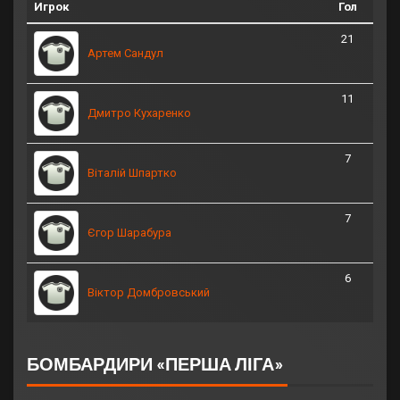
Игрок
Гол
21
Артем Сандул
11
Дмитро Кухаренко
7
Віталій Шпартко
7
Єгор Шарабура
6
Віктор Домбровський
БОМБАРДИРИ «ПЕРША ЛІГА»