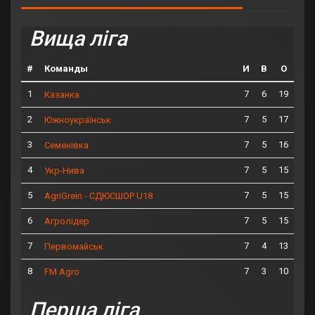
Вища ліга
#
Команды
И
В
О
1
7
6
19
Казанка
2
7
5
17
Южноукраїнськ
3
7
5
16
Семенівка
4
7
5
15
Укр-Нива
5
7
5
15
AgriGrein - СДЮСШОР U18
6
7
5
15
Агролідер
7
7
4
13
Первомайськ
8
7
3
10
FM Agro
Перша ліга