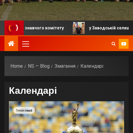
 виконавчого комітету
у Заводській селищній грома
Home
NS — Blog
Змагання
Календарі
Календарі
1 min read