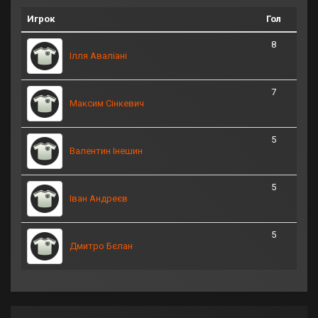
Игрок
Гол
8
Ілля Аваліані
7
Максим Сінкевич
5
Валентин Інешин
5
Іван Андреєв
5
Дмитро Бєлан