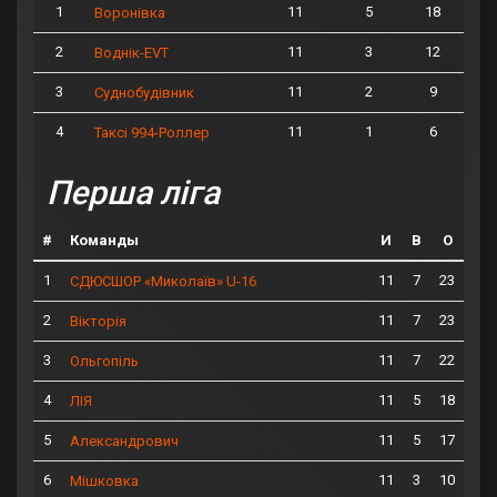
1
11
5
18
Воронівка
2
11
3
12
Воднік-EVT
3
11
2
9
Суднобудівник
4
11
1
6
Таксі 994-Роллер
Перша ліга
#
Команды
И
В
О
1
11
7
23
СДЮСШОР «Миколаїв» U-16
2
11
7
23
Вікторія
3
11
7
22
Ольгопіль
4
11
5
18
ЛІЯ
5
11
5
17
Александрович
6
11
3
10
Мішковка