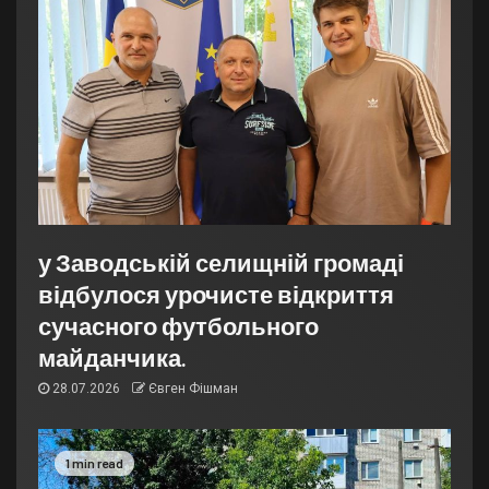
у Заводській селищній громаді
відбулося урочисте відкриття
сучасного футбольного
майданчика.
28.07.2026
Євген Фішман
1 min read