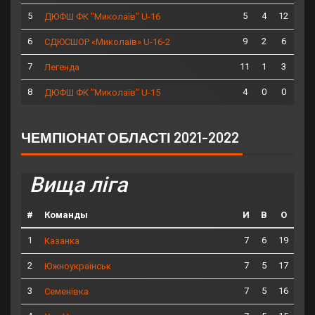
5
5
4
12
ДЮФШ ФК "Миколаїв" U-16
6
9
2
6
СДЮСШОР «Миколаїв» U-16-2
7
11
1
3
Легенда
8
4
0
0
ДЮФШ ФК "Миколаїв" U-15
ЧЕМПІОНАТ ОБЛАСТІ 2021-2022
Вища ліга
#
Команды
И
В
О
1
7
6
19
Казанка
2
7
5
17
Южноукраїнськ
3
7
5
16
Семенівка