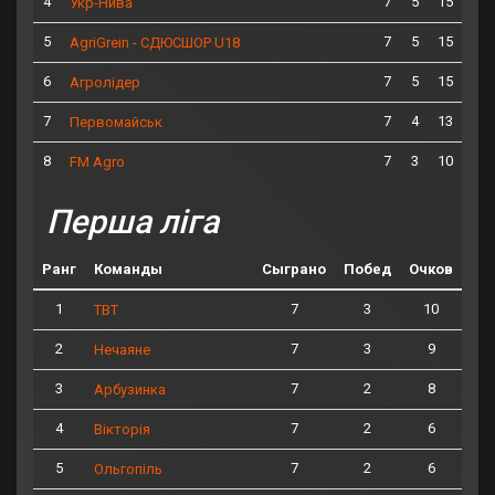
4
7
5
15
Укр-Нива
5
7
5
15
AgriGrein - СДЮСШОР U18
6
7
5
15
Агролідер
7
7
4
13
Первомайськ
8
7
3
10
FM Agro
Перша ліга
Ранг
Команды
Сыграно
Побед
Очков
1
7
3
10
ТВТ
2
7
3
9
Нечаяне
3
7
2
8
Арбузинка
4
7
2
6
Вікторія
5
7
2
6
Ольгопіль