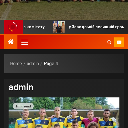
ітету
у Заводській селищній громаді відбулося уро
Home
admin
Page 4
admin
1 min read