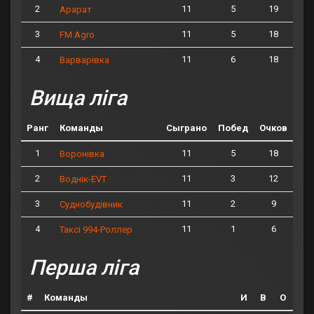
2
11
5
19
Арарат
3
11
5
18
FM Agro
4
11
6
18
Варварівка
Вища ліга
Ранг
Команды
Сыграно
Побед
Очков
1
11
5
18
Воронівка
2
11
3
12
Воднік-EVT
3
11
2
9
Суднобудівник
4
11
1
6
Таксі 994-Роллер
Перша ліга
#
Команды
И
В
О