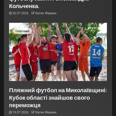
Кольченка.
26.07.2026
Євген Фішман
1 min read
Пляжний футбол на Миколаївщині:
Кубок області знайшов свого
переможця
19.07.2026
Євген Фішман