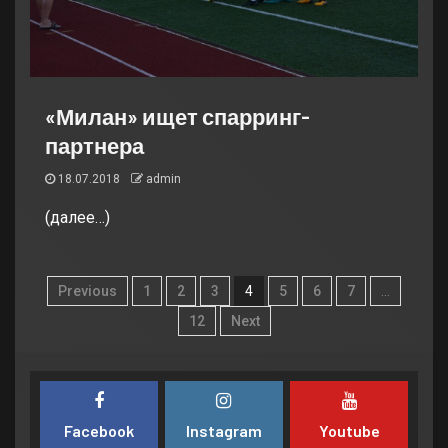
«Милан» ищет спарринг-
партнера
18.07.2018
admin
(далее…)
Previous
1
2
3
4
5
6
7
…
12
Next
Facebook
Instagram
Youtube