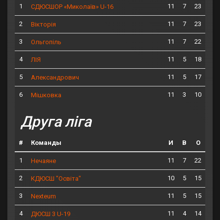
1
11
7
23
СДЮСШОР «Миколаїв» U-16
2
11
7
23
Вікторія
3
11
7
22
Ольгопіль
4
11
5
18
ЛІЯ
5
11
5
17
Александрович
6
11
3
10
Мішковка
Друга ліга
#
Команды
И
В
О
1
11
7
22
Нечаяне
2
10
5
15
КДЮСШ "Освіта"
3
11
5
15
Nexteum
4
11
4
14
ДЮСШ 3 U-19