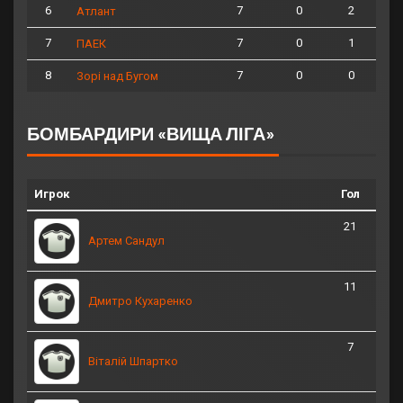
6
7
0
2
Атлант
7
7
0
1
ПАЕК
8
7
0
0
Зорі над Бугом
БОМБАРДИРИ «ВИЩА ЛІГА»
Игрок
Гол
21
Артем Сандул
11
Дмитро Кухаренко
7
Віталій Шпартко