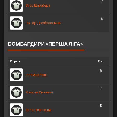
7
Єгор Шарабура
6
Віктор Домбровський
БОМБАРДИРИ «ПЕРША ЛІГА»
Игрок
Гол
8
Ілля Аваліані
7
Максим Сінкевич
5
Валентин Інешин