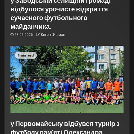
у Заводській селищній громаді
відбулося урочисте відкриття
сучасного футбольного
майданчика.
28.07.2026
Євген Фішман
1 min read
у Первомайську відбувся турнір з
футболу пам’яті Олександра