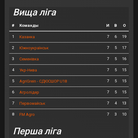
Вища ліга
#
Команды
И
В
О
1
7
6
19
Казанка
2
7
5
17
Южноукраїнськ
3
7
5
16
Семенівка
4
7
5
15
Укр-Нива
5
7
5
15
AgriGrein - СДЮСШОР U18
6
7
5
15
Агролідер
7
7
4
13
Первомайськ
8
7
3
10
FM Agro
Перша ліга