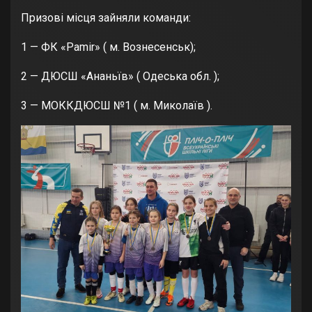
Призові місця зайняли команди:
1 — ФК «Pamir» ( м. Вознесенськ);
2 — ДЮСШ «Ананьїв» ( Одеська обл. );
3 — МОККДЮСШ №1 ( м. Миколаїв ).