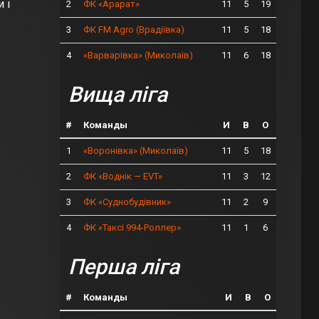
 і
2
11
5
19
ФК «Арарат»
3
11
5
18
ФК FM Agro (Врадіївка)
4
11
6
18
«Варварівка» (Миколаїв)
Вища ліга
#
Команды
И
В
О
1
11
5
18
«Воронівка» (Миколаїв)
2
11
3
12
ФК «Воднік — EVT»
3
11
2
9
ФК «Суднобудівник»
4
11
1
6
ФК «Таксі 994-Роллер»
Перша ліга
#
Команды
И
В
О