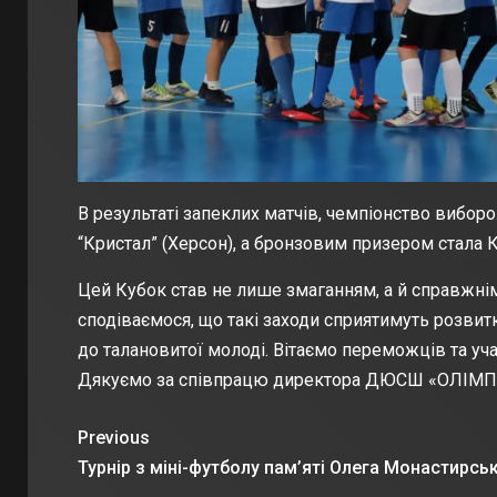
В результаті запеклих матчів, чемпіонство виборо
“Кристал” (Херсон), а бронзовим призером стала
Цей Кубок став не лише змаганням, а й справжні
сподіваємося, що такі заходи сприятимуть розвитк
до талановитої молоді. Вітаємо переможців та уч
Дякуємо за співпрацю директора ДЮСШ «ОЛІМП»
Previous
Турнір з міні-футболу пам’яті Олега Монастирсь