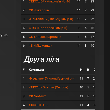
1
11
7
23
СДЮСШОР «Миколаїв» U-16
2
11
7
23
ФК «Вікторія»
3
11
7
22
«Ольгопіль» (Єланецький р-н)
4
11
5
18
«ЛІЯ» (Новоодеський р-н)
у на
5
11
5
17
ФК «Александрович»
6
11
3
10
ФК «Мішковка»
Друга ліга
#
Команды
И
В
О
1
11
7
22
«Нечаяне» (Миколаївський р-н)
2
10
5
15
КДЮСШ «Освіта» (Херсон)
3
11
5
15
ФК Nexteum
4
11
4
14
ДЮСШ 3 U-19