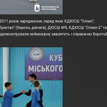
0-2011 років народження, серед яких КДЮСШ “Олімп”,
“Кристал” (Херсон, дівчата), ДЮСШ №5, КДЮСШ “Олімп-2” та
родемонстрували неймовірну завзятість і справжню боротьб