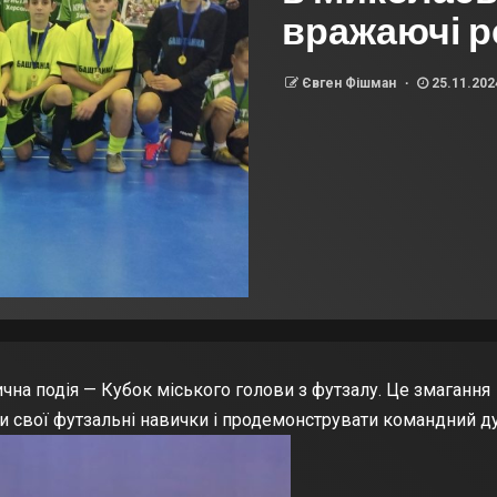
вражаючі р
Євген Фішман
25.11.20
ична подія — Кубок міського голови з футзалу. Це змагання
ти свої футзальні навички і продемонструвати командний ду