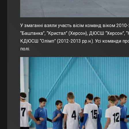
У змаганні взяли участь вісім команд віком 201
“Баштанка”, “Кристал” (Херсон), ДЮСШ “Херсон”, 
КДЮСШ “Олімп” (2012-2013 рр.н.). Усі команди п
полі.