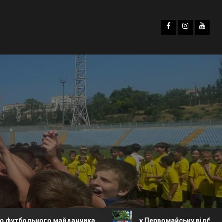
 майданчика.
у Первомайську відбувся турнір з футб