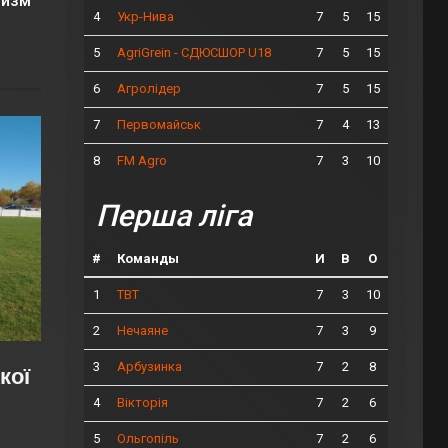
отизм
4
7
5
15
Укр-Нива
5
7
5
15
AgriGrein - СДЮСШОР U18
6
7
5
15
Агролідер
7
7
4
13
Первомайськ
8
7
3
10
FM Agro
Перша ліга
#
Команды
И
В
О
1
7
3
10
ТВТ
2
7
3
9
Нечаяне
3
7
2
8
Арбузинка
кої
4
7
2
6
Вікторія
5
7
2
6
Ольгопіль