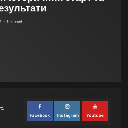
езультати
1 min read
24
х.
Facebook
Instagram
Youtube