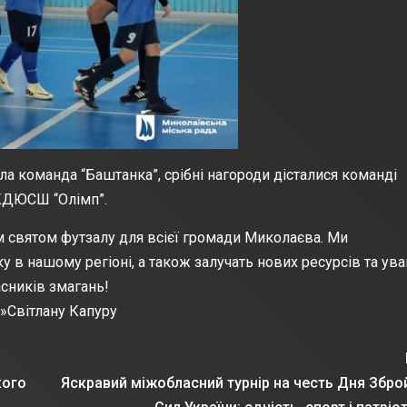
ла команда “Баштанка”, срібні нагороди дісталися команді
 КДЮСШ “Олімп”.
м святом футзалу для всієї громади Миколаєва. Ми
у в нашому регіоні, а також залучать нових ресурсів та ува
асників змагань!
Світлану Капуру
кого
Яскравий міжобласний турнір на честь Дня Збро