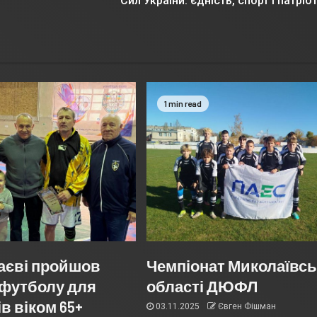
Сил України: єдність, спорт і патрі
1 min read
аєві пройшов
Чемпіонат Миколаївсь
з футболу для
області ДЮФЛ
в віком 65+
03.11.2025
Євген Фішман