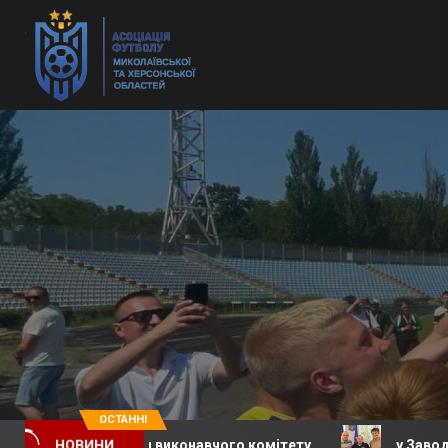
ОСТАННІ
ідання виконавчого комітету
у Заводській селищній
НОВИНИ