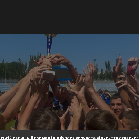
 громаді відбулося урочисте відкриття сучасного футбольного