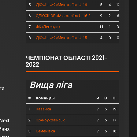
5
5
4
12
ДЮФШ ФК «Миколаїв» U-16
6
9
2
6
СДЮСШОР «Миколаїв» U-16-2
7
11
1
3
ФК«Легенда»
8
4
0
0
ДЮФШ ФК «Миколаїв» U-15
ЧЕМПІОНАТ ОБЛАСТІ 2021-
2022
Вища ліга
ги
#
Команды
И
В
О
1
7
6
19
Казанка
2
7
5
17
Next
Южноукраїнськ
йних
3
7
5
16
Семенівка