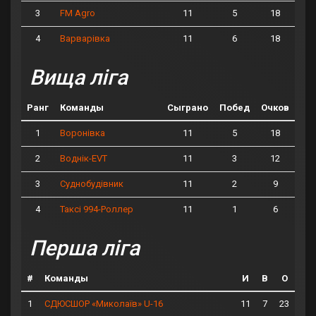
3
11
5
18
FM Agro
4
11
6
18
Варварівка
Вища ліга
Ранг
Команды
Сыграно
Побед
Очков
1
11
5
18
Воронівка
2
11
3
12
Воднік-EVT
3
11
2
9
Суднобудівник
4
11
1
6
Таксі 994-Роллер
Перша ліга
#
Команды
И
В
О
1
11
7
23
СДЮСШОР «Миколаїв» U-16