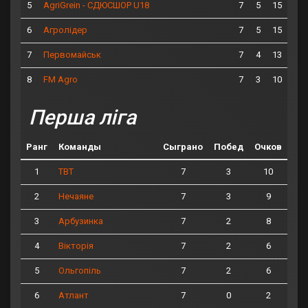
5
7
5
15
AgriGrein - СДЮСШОР U18
6
7
5
15
Агролідер
7
7
4
13
Первомайськ
8
7
3
10
FM Agro
Перша ліга
Ранг
Команды
Сыграно
Побед
Очков
1
7
3
10
ТВТ
2
7
3
9
Нечаяне
3
7
2
8
Арбузинка
4
7
2
6
Вікторія
5
7
2
6
Ольгопіль
6
7
0
2
Атлант