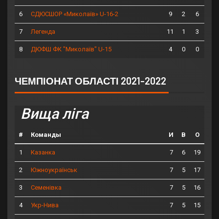
6
9
2
6
СДЮСШОР «Миколаїв» U-16-2
7
11
1
3
Легенда
8
4
0
0
ДЮФШ ФК "Миколаїв" U-15
ЧЕМПІОНАТ ОБЛАСТІ 2021-2022
Вища ліга
#
Команды
И
В
О
1
7
6
19
Казанка
2
7
5
17
Южноукраїнськ
3
7
5
16
Семенівка
4
7
5
15
Укр-Нива