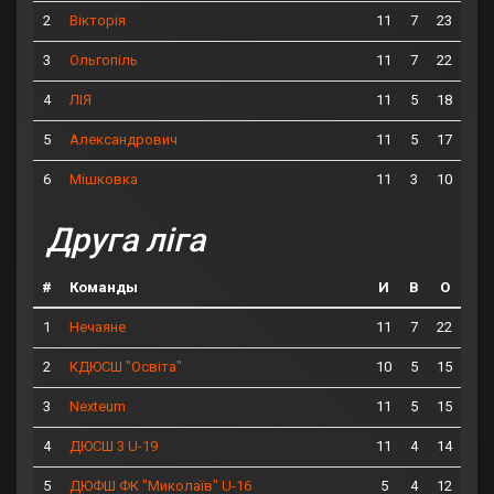
2
11
7
23
Вікторія
3
11
7
22
Ольгопіль
4
11
5
18
ЛІЯ
5
11
5
17
Александрович
6
11
3
10
Мішковка
Друга ліга
#
Команды
И
В
О
1
11
7
22
Нечаяне
2
10
5
15
КДЮСШ "Освіта"
3
11
5
15
Nexteum
4
11
4
14
ДЮСШ 3 U-19
5
5
4
12
ДЮФШ ФК "Миколаїв" U-16