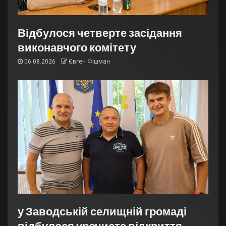
Відбулося четверте засідання
виконавчого комітету
06.08.2026
Євген Фішман
у Заводській селищній громаді
відбулося урочисте відкриття