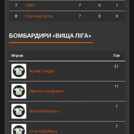
7
7
0
1
ПАЕК
8
7
0
0
Зорі над Бугом
БОМБАРДИРИ «ВИЩА ЛІГА»
Игрок
Гол
21
Артем Сандул
11
Дмитро Кухаренко
7
Віталій Шпартко
7
Єгор Шарабура