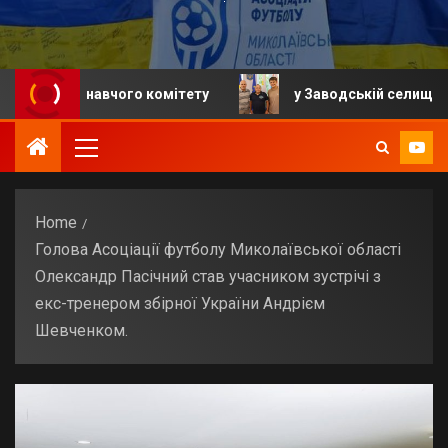
иконавчого комітету
у Заводській селищній громаді
Home
Голова Асоціації футболу Миколаївської області
Олександр Пасічний став учасником зустрічі з
екс-тренером збірної України Андрієм
Шевченком.