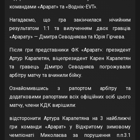
командами «Арарат» та «Воднік-EVT».
Нагадаємо, що гра закінчилася нічийним
результатом 1:1 та вилученням двох гравців
«Арарату» — Дмитра Севодняєва та Юрія Гірчева.
Після гри представники ФК «Арарат»: президент
Артур Карапетян, віцепрезидент Карен Карапетян
та гравець Дмитро Севодняєв погрожували
арбітру матчу та вчинили бійку.
Ознайомившись з рапортом арбітру та
додатковими рапортами всіх офіційних осіб цього
матчу, члени КДК вирішили:
відсторонити Артура Карапетяна на 3 найближчі
гри команди «Арарат» у Відкритому зимовому
чемпіонаті Миколаєва за порушення п.п.3.1