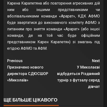
Карена Карапетяна або повторення агресивних дій
ним або іншими представниками чи
вболівальниками команди «Арарат», КДК АФМО
буде звертатися до виконавчого комітету АФМО з
питанням про зняття команди «Арарат» (або іншої
команди, де на той час буде офіційним
представником Карен Карапетян) зі змагань під
егідою АФМО та АФМ.
Previous
Next
Призначено нового
У Миколаєві
директора СДЮСШОР
відбудеться Різдвяний
«Миколаїв»
турнір з футзалу серед
дівчат
ЩЕ БІЛЬШЕ ЦІКАВОГО