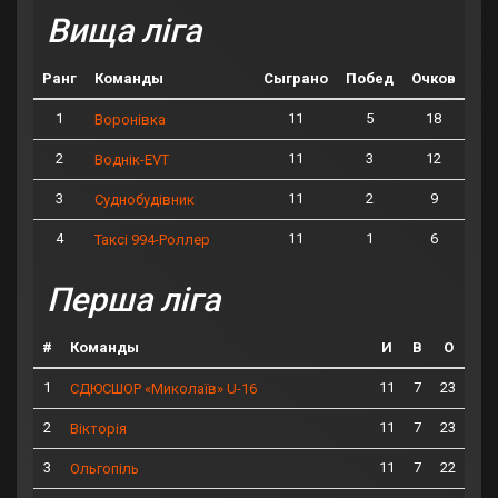
Вища ліга
Ранг
Команды
Сыграно
Побед
Очков
1
11
5
18
Воронівка
2
11
3
12
Воднік-EVT
3
11
2
9
Суднобудівник
4
11
1
6
Таксі 994-Роллер
Перша ліга
#
Команды
И
В
О
1
11
7
23
СДЮСШОР «Миколаїв» U-16
2
11
7
23
Вікторія
3
11
7
22
Ольгопіль