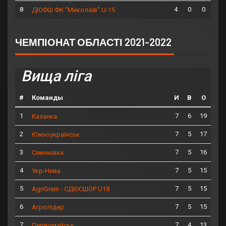
8
4
0
0
ДЮФШ ФК "Миколаїв" U-15
ЧЕМПІОНАТ ОБЛАСТІ 2021-2022
Вища ліга
#
Команды
И
В
О
1
7
6
19
Казанка
2
7
5
17
Южноукраїнськ
3
7
5
16
Семенівка
4
7
5
15
Укр-Нива
5
7
5
15
AgriGrein - СДЮСШОР U18
6
7
5
15
Агролідер
7
7
4
13
Первомайськ