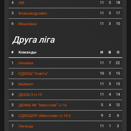
4
11
5
18
ЛІЯ
5
11
5
17
Александрович
6
11
3
10
Мішковка
Друга ліга
#
Команды
И
В
О
1
11
7
22
Нечаяне
2
10
5
15
КДЮСШ "Освіта"
3
11
5
15
Nexteum
4
11
4
14
ДЮСШ 3 U-19
5
5
4
12
ДЮФШ ФК "Миколаїв" U-16
6
9
2
6
СДЮСШОР «Миколаїв» U-16-2
7
11
1
3
Легенда