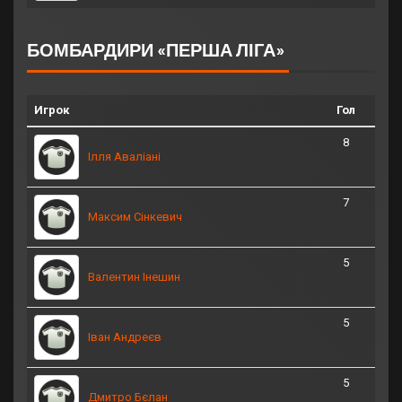
БОМБАРДИРИ «ПЕРША ЛІГА»
Игрок
Гол
8
Ілля Аваліані
7
Максим Сінкевич
5
Валентин Інешин
5
Іван Андреєв
5
Дмитро Бєлан