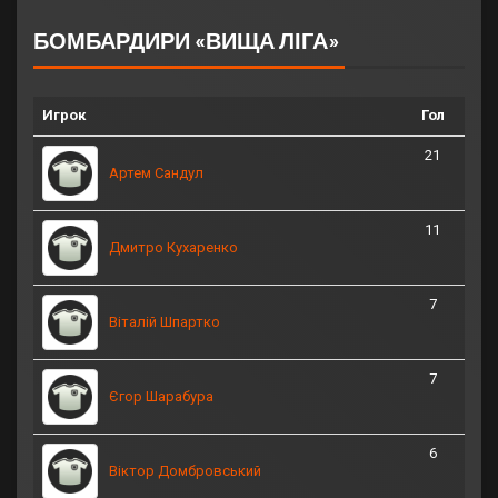
БОМБАРДИРИ «ВИЩА ЛІГА»
Игрок
Гол
21
Артем Сандул
11
Дмитро Кухаренко
7
Віталій Шпартко
7
Єгор Шарабура
6
Віктор Домбровський