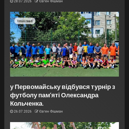
28.07.2026
Євген Фішман
1 min read
у Первомайську відбувся турнір з
футболу пам’яті Олександра
Кольченка.
26.07.2026
Євген Фішман