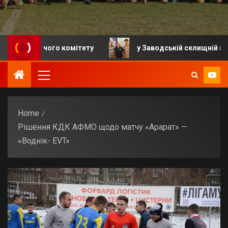
авчого комітету
у Заводській селищній громаді від
Home
Рішення КДК АФМО щодо матчу «Арарат» —
«Воднік- EVT»