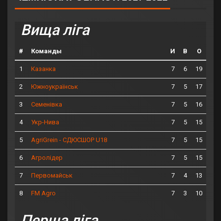
Вища ліга
#
Команды
И
В
О
1
7
6
19
Казанка
2
7
5
17
Южноукраїнськ
3
7
5
16
Семенівка
4
7
5
15
Укр-Нива
5
7
5
15
AgriGrein - СДЮСШОР U18
6
7
5
15
Агролідер
7
7
4
13
Первомайськ
8
7
3
10
FM Agro
Перша ліга