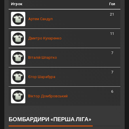
Игрок
Гол
21
Артем Сандул
11
Дмитро Кухаренко
7
Віталій Шпартко
7
Єгор Шарабура
6
Віктор Домбровський
БОМБАРДИРИ «ПЕРША ЛІГА»