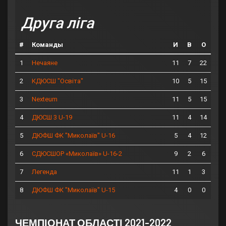
Друга ліга
#
Команды
И
В
О
1
11
7
22
Нечаяне
2
10
5
15
КДЮСШ "Освіта"
3
11
5
15
Nexteum
4
11
4
14
ДЮСШ 3 U-19
5
5
4
12
ДЮФШ ФК "Миколаїв" U-16
6
9
2
6
СДЮСШОР «Миколаїв» U-16-2
7
11
1
3
Легенда
8
4
0
0
ДЮФШ ФК "Миколаїв" U-15
ЧЕМПІОНАТ ОБЛАСТІ 2021-2022