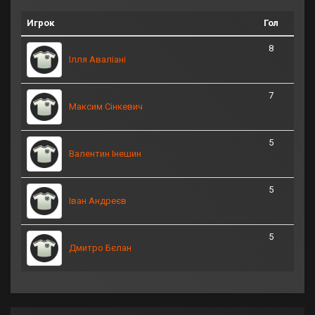
Игрок
Гол
8
Ілля Аваліані
7
Максим Сінкевич
5
Валентин Інешин
5
Іван Андреєв
5
Дмитро Бєлан