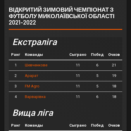
ВІДКРИТИЙ ЗИМОВИЙ ЧЕМПІОНАТ З
ФУТБОЛУ МИКОЛАЇВСЬКОЇ ОБЛАСТІ
2021-2022
Екстраліга
Ранг
Команды
Сыграно
Побед
Очков
1
11
6
21
Шевченкове
2
11
5
19
Арарат
3
11
5
18
FM Agro
4
11
6
18
Варварівка
Вища ліга
Ранг
Команды
Сыграно
Побед
Очков