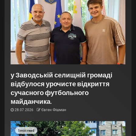
у Заводській селищній громаді
відбулося урочисте відкриття
сучасного футбольного
майданчика.
28.07.2026
Євген Фішман
1 min read