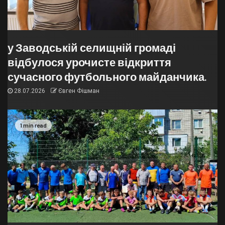
у Заводській селищній громаді
відбулося урочисте відкриття
сучасного футбольного майданчика.
28.07.2026
Євген Фішман
1 min read