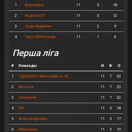
1
11
5
18
Воронівка
2
11
3
12
Воднік-EVT
3
11
2
9
Суднобудівник
4
11
1
6
Таксі 994-Роллер
Перша ліга
#
Команды
И
В
О
1
11
7
23
СДЮСШОР «Миколаїв» U-16
2
11
7
23
Вікторія
3
11
7
22
Ольгопіль
4
11
5
18
ЛІЯ
5
11
5
17
Александрович
6
11
3
10
Мішковка