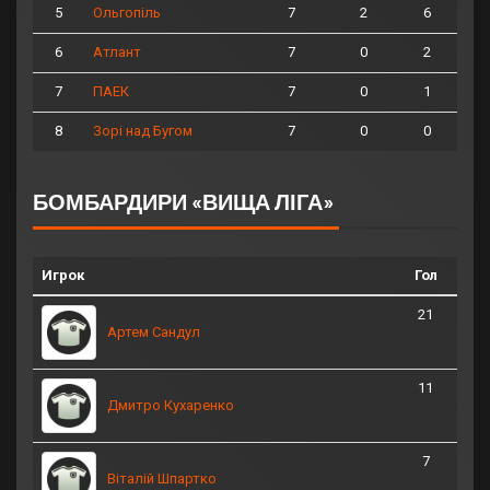
5
7
2
6
Ольгопіль
6
7
0
2
Атлант
7
7
0
1
ПАЕК
8
7
0
0
Зорі над Бугом
БОМБАРДИРИ «ВИЩА ЛІГА»
Игрок
Гол
21
Артем Сандул
11
Дмитро Кухаренко
7
Віталій Шпартко