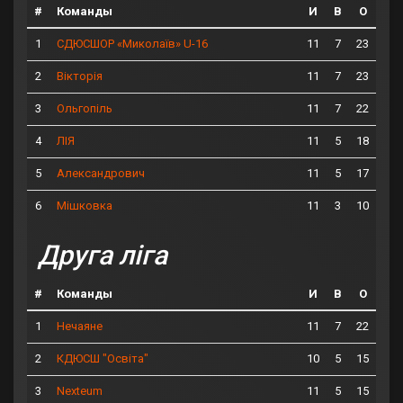
#
Команды
И
В
О
1
11
7
23
СДЮСШОР «Миколаїв» U-16
2
11
7
23
Вікторія
3
11
7
22
Ольгопіль
4
11
5
18
ЛІЯ
5
11
5
17
Александрович
6
11
3
10
Мішковка
Друга ліга
#
Команды
И
В
О
1
11
7
22
Нечаяне
2
10
5
15
КДЮСШ "Освіта"
3
11
5
15
Nexteum