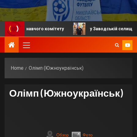
 виконавчого комітету
у Заводській селищній грома
Home
Олімп (Южноукраїнськ)
Олімп (Южноукраїнськ)
Обзор
Фото