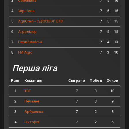
3
7
5
16
Семенівка
4
7
5
15
Укр-Нива
5
7
5
15
AgriGrein - СДЮСШОР U18
6
7
5
15
Агролідер
7
7
4
13
Первомайськ
8
7
3
10
FM Agro
Перша ліга
Ранг
Команды
Сыграно
Побед
Очков
1
7
3
10
ТВТ
2
7
3
9
Нечаяне
3
7
2
8
Арбузинка
4
7
2
6
Вікторія