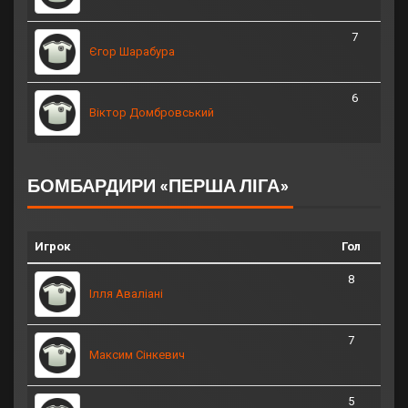
7
Єгор Шарабура
6
Віктор Домбровський
БОМБАРДИРИ «ПЕРША ЛІГА»
Игрок
Гол
8
Ілля Аваліані
7
Максим Сінкевич
5