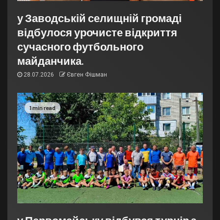
у Заводській селищній громаді
відбулося урочисте відкриття
сучасного футбольного
майданчика.
28.07.2026
Євген Фішман
1 min read
у Первомайську відбувся турнір з