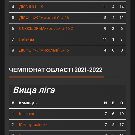
4
11
4
14
ДЮСШ 3 U-19
5
5
4
12
ДЮФШ ФК "Миколаїв" U-16
6
9
2
6
СДЮСШОР «Миколаїв» U-16-2
7
11
1
3
Легенда
8
4
0
0
ДЮФШ ФК "Миколаїв" U-15
ЧЕМПІОНАТ ОБЛАСТІ 2021-2022
Вища ліга
#
Команды
И
В
О
1
7
6
19
Казанка
2
7
5
17
Южноукраїнськ