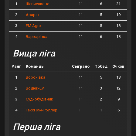
1
11
6
21
Шевченкове
2
11
5
19
Арарат
3
11
5
18
FM Agro
4
11
6
18
Варварівка
Вища ліга
Ранг
Команды
Сыграно
Побед
Очков
1
11
5
18
Воронівка
2
11
3
12
Воднік-EVT
3
11
2
9
Суднобудівник
4
11
1
6
Таксі 994-Роллер
Перша ліга