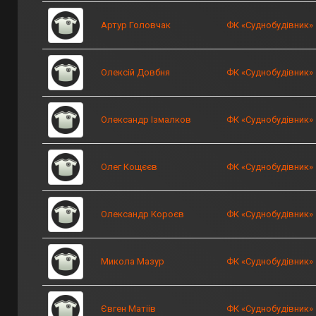
Артур Головчак
ФК «Суднобудівник»
Олексій Довбня
ФК «Суднобудівник»
Олександр Ізмалков
ФК «Суднобудівник»
Олег Кощєєв
ФК «Суднобудівник»
Олександр Короєв
ФК «Суднобудівник»
Микола Мазур
ФК «Суднобудівник»
Євген Матіів
ФК «Суднобудівник»