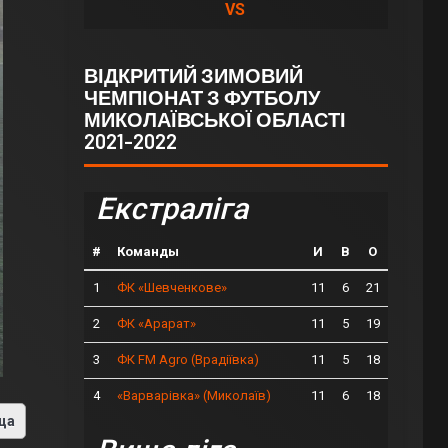
VS
ВІДКРИТИЙ ЗИМОВИЙ
ЧЕМПІОНАТ З ФУТБОЛУ
МИКОЛАЇВСЬКОЇ ОБЛАСТІ
2021-2022
Екстраліга
#
Команды
И
В
О
1
11
6
21
ФК «Шевченкове»
2
11
5
19
ФК «Арарат»
3
11
5
18
ФК FM Agro (Врадіївка)
4
11
6
18
«Варварівка» (Миколаїв)
ца