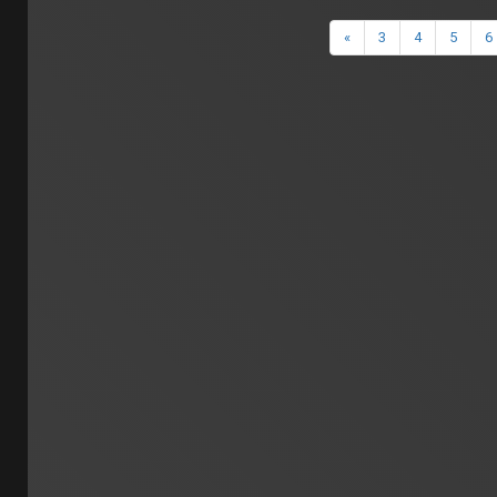
«
3
4
5
6