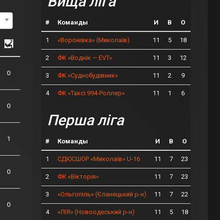
Вища ліга
#
Команды
И
В
О
1
11
5
18
«Воронівка» (Миколаїв)
2
11
3
12
ФК «Воднік — EVT»
0
3
11
2
9
ФК «Суднобудівник»
4
11
1
6
ФК «Таксі 994-Роллер»
0
Перша ліга
1
#
Команды
И
В
О
1
11
7
23
СДЮСШОР «Миколаїв» U-16
0
2
11
7
23
ФК «Вікторія»
3
11
7
22
«Ольгопіль» (Єланецький р-н)
0
4
11
5
18
«ЛІЯ» (Новоодеський р-н)