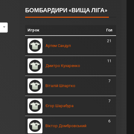
БОМБАРДИРИ «ВИЩА ЛІГА»
Игрок
Гол
21
Артем Сандул
11
Дмитро Кухаренко
7
Віталій Шпартко
7
Єгор Шарабура
6
Віктор Домбровський