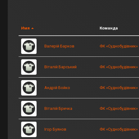
Имя
Команда
Валерій Барков
ФК «Суднобудівник»
Віталій Барський
ФК «Суднобудівник»
Андрій Бойко
ФК «Суднобудівник»
Віталій Бричка
ФК «Суднобудівник»
Ігор Буянов
ФК «Суднобудівник»