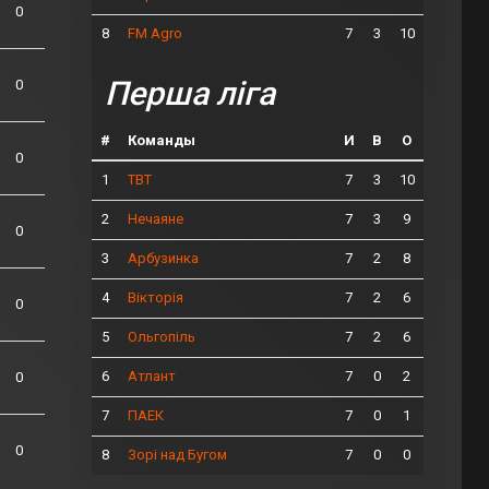
0
8
7
3
10
FM Agro
Перша ліга
0
#
Команды
И
В
О
0
1
7
3
10
ТВТ
2
7
3
9
Нечаяне
0
3
7
2
8
Арбузинка
4
7
2
6
Вікторія
0
5
7
2
6
Ольгопіль
6
7
0
2
Атлант
0
7
7
0
1
ПАЕК
0
8
7
0
0
Зорі над Бугом