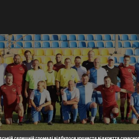
ній громаді відбулося урочисте відкриття сучасного футбольн