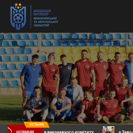
ОСТАННІ
засідання виконавчого комітету
у Заводській селищ
НОВИНИ