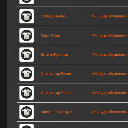
Едуард Панчук
ФК «Суднобудівник»
Марк Рудік
ФК «Суднобудівник»
Віталій Русинов
ФК «Суднобудівник»
Олександр Рудий
ФК «Суднобудівник»
Олександр Сакара
ФК «Суднобудівник»
Микола Солодуха
ФК «Суднобудівник»