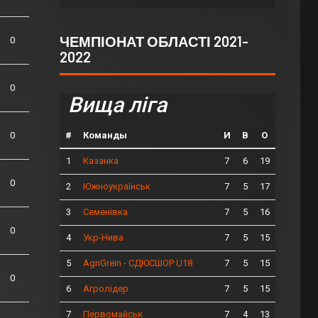
ЧЕМПІОНАТ ОБЛАСТІ 2021-
0
2022
0
Вища ліга
#
Команды
И
В
О
0
1
7
6
19
Казанка
0
2
7
5
17
Южноукраїнськ
3
7
5
16
Семенівка
0
4
7
5
15
Укр-Нива
5
7
5
15
AgriGrein - СДЮСШОР U18
0
6
7
5
15
Агролідер
7
7
4
13
Первомайськ