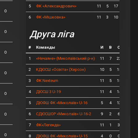
5
11
5
17
ФК «Александрович»
0
6
11
3
10
ФК «Мішковка»
Друга ліга
0
#
Команды
И
В
О
0
1
11
7
22
«Нечаяне» (Миколаївський р-н)
2
10
5
15
КДЮСШ «Освіта» (Херсон)
0
3
11
5
15
ФК Nexteum
4
11
4
14
ДЮСШ 3 U-19
0
5
5
4
12
ДЮФШ ФК «Миколаїв» U-16
6
9
2
6
СДЮСШОР «Миколаїв» U-16-2
0
7
11
1
3
ФК«Легенда»
0
8
4
0
0
ДЮФШ ФК «Миколаїв» U-15