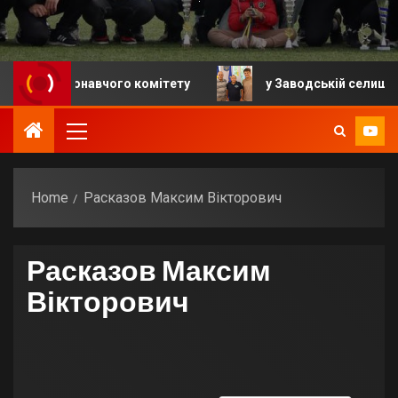
я виконавчого комітету
у Заводській селищній гром
Home
Расказов Максим Вікторович
Расказов Максим
Вікторович