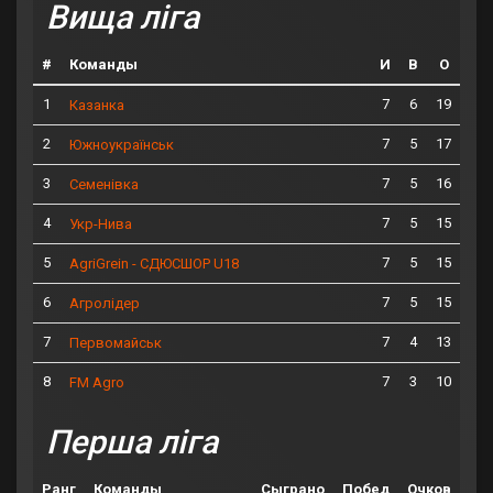
Вища ліга
#
Команды
И
В
О
1
7
6
19
Казанка
2
7
5
17
Южноукраїнськ
3
7
5
16
Семенівка
4
7
5
15
Укр-Нива
5
7
5
15
AgriGrein - СДЮСШОР U18
6
7
5
15
Агролідер
7
7
4
13
Первомайськ
8
7
3
10
FM Agro
Перша ліга
Ранг
Команды
Сыграно
Побед
Очков