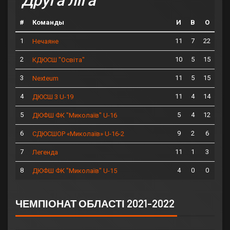
Друга ліга
#
Команды
И
В
О
1
11
7
22
Нечаяне
2
10
5
15
КДЮСШ "Освіта"
3
11
5
15
Nexteum
4
11
4
14
ДЮСШ 3 U-19
5
5
4
12
ДЮФШ ФК "Миколаїв" U-16
6
9
2
6
СДЮСШОР «Миколаїв» U-16-2
7
11
1
3
Легенда
8
4
0
0
ДЮФШ ФК "Миколаїв" U-15
ЧЕМПІОНАТ ОБЛАСТІ 2021-2022