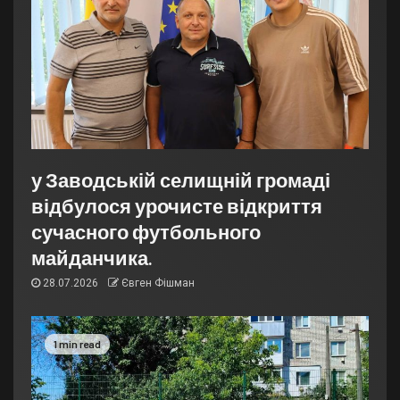
у Заводській селищній громаді
відбулося урочисте відкриття
сучасного футбольного
майданчика.
28.07.2026
Євген Фішман
1 min read