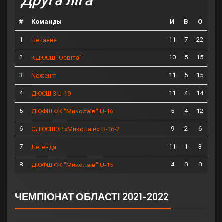
Друга ліга
#
Команды
И
В
О
1
11
7
22
Нечаяне
2
10
5
15
КДЮСШ "Освіта"
3
11
5
15
Nexteum
4
11
4
14
ДЮСШ 3 U-19
5
5
4
12
ДЮФШ ФК "Миколаїв" U-16
6
9
2
6
СДЮСШОР «Миколаїв» U-16-2
7
11
1
3
Легенда
8
4
0
0
ДЮФШ ФК "Миколаїв" U-15
ЧЕМПІОНАТ ОБЛАСТІ 2021-2022