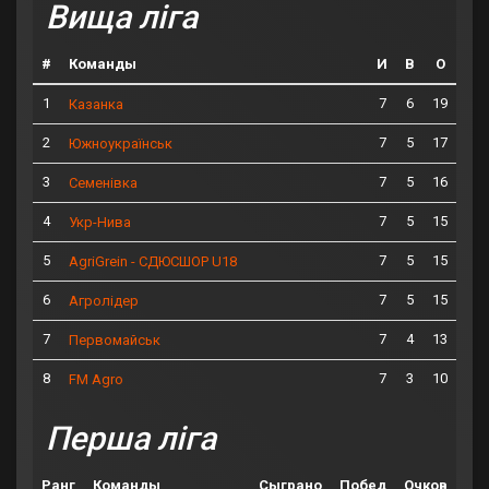
Вища ліга
#
Команды
И
В
О
1
7
6
19
Казанка
2
7
5
17
Южноукраїнськ
3
7
5
16
Семенівка
4
7
5
15
Укр-Нива
5
7
5
15
AgriGrein - СДЮСШОР U18
6
7
5
15
Агролідер
7
7
4
13
Первомайськ
8
7
3
10
FM Agro
Перша ліга
Ранг
Команды
Сыграно
Побед
Очков