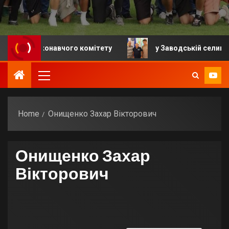
ня виконавчого комітету
у Заводській селищній гро
Home
Онищенко Захар Вікторович
Онищенко Захар
Вікторович