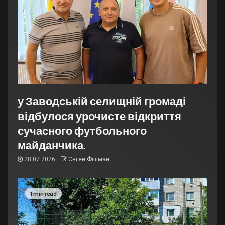
у Заводській селищній громаді
відбулося урочисте відкриття
сучасного футбольного
майданчика.
28.07.2026
Євген Фішман
1 min read