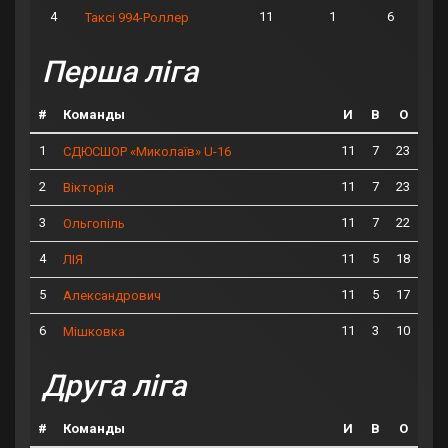
4
11
1
6
Таксі 994-Роллер
Перша ліга
#
Команды
И
В
О
1
11
7
23
СДЮСШОР «Миколаїв» U-16
2
11
7
23
Вікторія
3
11
7
22
Ольгопіль
4
11
5
18
ЛІЯ
5
11
5
17
Александрович
6
11
3
10
Мішковка
Друга ліга
#
Команды
И
В
О