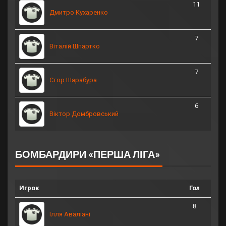
11
Дмитро Кухаренко
7
Віталій Шпартко
7
Єгор Шарабура
6
Віктор Домбровський
БОМБАРДИРИ «ПЕРША ЛІГА»
Игрок
Гол
8
Ілля Аваліані