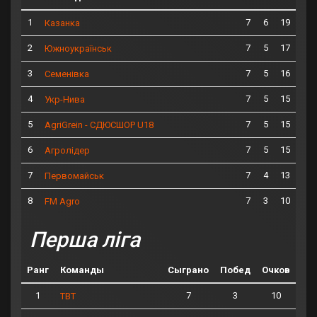
1
7
6
19
Казанка
2
7
5
17
Южноукраїнськ
3
7
5
16
Семенівка
4
7
5
15
Укр-Нива
5
7
5
15
AgriGrein - СДЮСШОР U18
6
7
5
15
Агролідер
7
7
4
13
Первомайськ
8
7
3
10
FM Agro
Перша ліга
Ранг
Команды
Сыграно
Побед
Очков
1
7
3
10
ТВТ