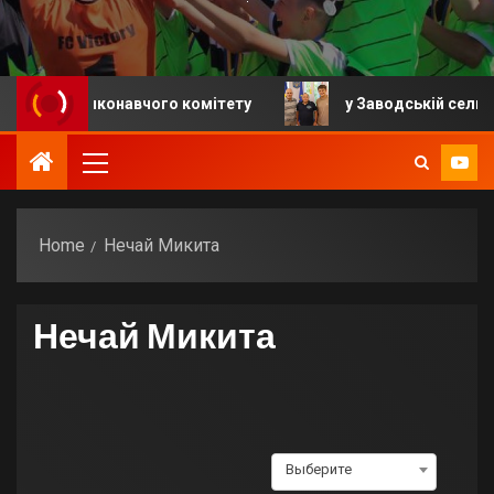
ання виконавчого комітету
у Заводській селищній г
Home
Нечай Микита
Нечай Микита
Выберите