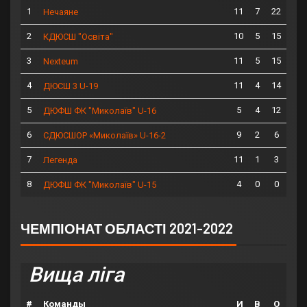
1
11
7
22
Нечаяне
2
10
5
15
КДЮСШ "Освіта"
3
11
5
15
Nexteum
4
11
4
14
ДЮСШ 3 U-19
5
5
4
12
ДЮФШ ФК "Миколаїв" U-16
6
9
2
6
СДЮСШОР «Миколаїв» U-16-2
7
11
1
3
Легенда
8
4
0
0
ДЮФШ ФК "Миколаїв" U-15
ЧЕМПІОНАТ ОБЛАСТІ 2021-2022
Вища ліга
#
Команды
И
В
О