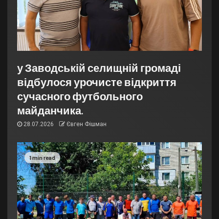
у Заводській селищній громаді
відбулося урочисте відкриття
сучасного футбольного
майданчика.
28.07.2026
Євген Фішман
1 min read