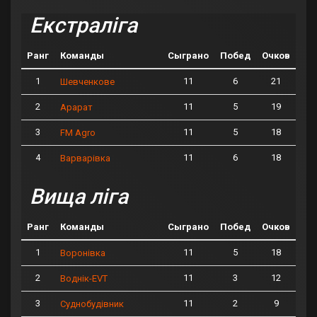
Екстраліга
Ранг
Команды
Сыграно
Побед
Очков
1
11
6
21
Шевченкове
2
11
5
19
Арарат
3
11
5
18
FM Agro
4
11
6
18
Варварівка
Вища ліга
Ранг
Команды
Сыграно
Побед
Очков
1
11
5
18
Воронівка
2
11
3
12
Воднік-EVT
3
11
2
9
Суднобудівник