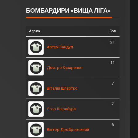
БОМБАРДИРИ «ВИЩА ЛІГА»
Игрок
Гол
21
Артем Сандул
11
Дмитро Кухаренко
7
Віталій Шпартко
7
Єгор Шарабура
6
Віктор Домбровський