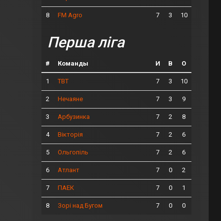
8
7
3
10
FM Agro
Перша ліга
#
Команды
И
В
О
1
7
3
10
ТВТ
2
7
3
9
Нечаяне
3
7
2
8
Арбузинка
4
7
2
6
Вікторія
5
7
2
6
Ольгопіль
6
7
0
2
Атлант
7
7
0
1
ПАЕК
8
7
0
0
Зорі над Бугом