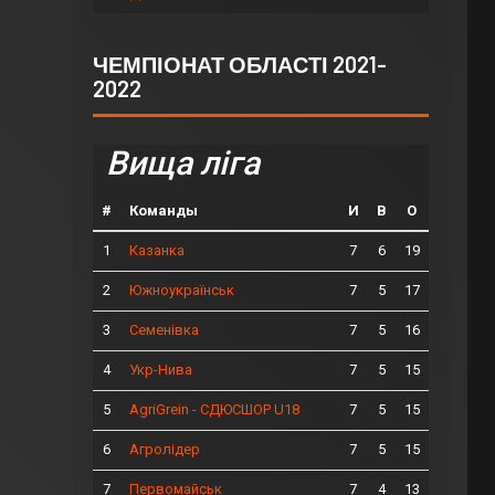
ЧЕМПІОНАТ ОБЛАСТІ 2021-
2022
Вища ліга
#
Команды
И
В
О
1
7
6
19
Казанка
2
7
5
17
Южноукраїнськ
3
7
5
16
Семенівка
4
7
5
15
Укр-Нива
5
7
5
15
AgriGrein - СДЮСШОР U18
6
7
5
15
Агролідер
7
7
4
13
Первомайськ