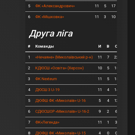
5
11
5
17
ФК «Александрович»
6
11
3
10
ФК «Мішковка»
Друга ліга
#
Команды
И
В
О
1
11
7
22
«Нечаяне» (Миколаївський р-н)
2
10
5
15
КДЮСШ «Освіта» (Херсон)
3
11
5
15
ФК Nexteum
4
11
4
14
ДЮСШ 3 U-19
5
5
4
12
ДЮФШ ФК «Миколаїв» U-16
6
9
2
6
СДЮСШОР «Миколаїв» U-16-2
7
11
1
3
ФК«Легенда»
8
4
0
0
ДЮФШ ФК «Миколаїв» U-15