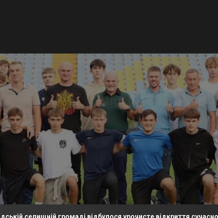
лищній громаді відбулося урочисте відкриття сучасного футбо