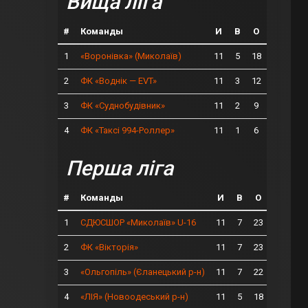
Вища ліга
#
Команды
И
В
О
1
11
5
18
«Воронівка» (Миколаїв)
2
11
3
12
ФК «Воднік — EVT»
3
11
2
9
ФК «Суднобудівник»
4
11
1
6
ФК «Таксі 994-Роллер»
Перша ліга
#
Команды
И
В
О
1
11
7
23
СДЮСШОР «Миколаїв» U-16
2
11
7
23
ФК «Вікторія»
3
11
7
22
«Ольгопіль» (Єланецький р-н)
4
11
5
18
«ЛІЯ» (Новоодеський р-н)