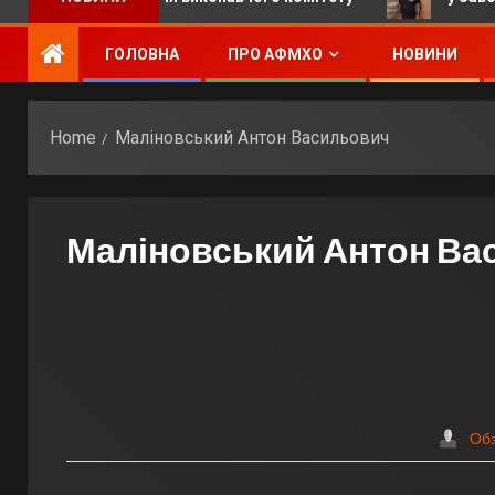
ГОЛОВНА
ПРО АФМХО
НОВИНИ
Home
Маліновський Антон Васильович
Маліновський Антон Ва
Об