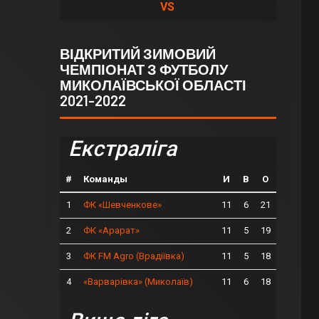
VS
ВІДКРИТИЙ ЗИМОВИЙ
ЧЕМПІОНАТ З ФУТБОЛУ
МИКОЛАЇВСЬКОЇ ОБЛАСТІ
2021-2022
Екстраліга
#
Команды
И
В
О
1
11
6
21
ФК «Шевченкове»
2
11
5
19
ФК «Арарат»
3
11
5
18
ФК FM Agro (Врадіївка)
4
11
6
18
«Варварівка» (Миколаїв)