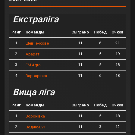
Екстраліга
Ранг
Команды
Сыграно
Побед
Очков
1
11
6
21
Шевченкове
2
11
5
19
Арарат
3
11
5
18
FM Agro
4
11
6
18
Варварівка
Вища ліга
Ранг
Команды
Сыграно
Побед
Очков
1
11
5
18
Воронівка
2
11
3
12
Воднік-EVT