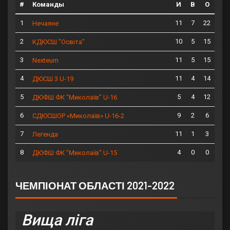
#
Команды
И
В
О
1
11
7
22
Нечаяне
2
10
5
15
КДЮСШ "Освіта"
3
11
5
15
Nexteum
4
11
4
14
ДЮСШ 3 U-19
5
5
4
12
ДЮФШ ФК "Миколаїв" U-16
6
9
2
6
СДЮСШОР «Миколаїв» U-16-2
7
11
1
3
Легенда
8
4
0
0
ДЮФШ ФК "Миколаїв" U-15
ЧЕМПІОНАТ ОБЛАСТІ 2021-2022
Вища ліга