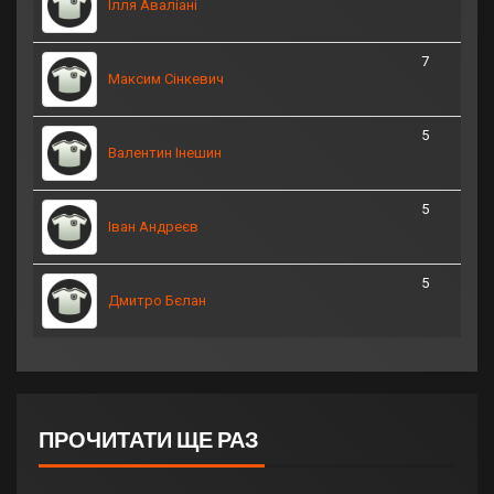
Ілля Аваліані
7
Максим Сінкевич
5
Валентин Інешин
5
Іван Андреєв
5
Дмитро Бєлан
ПРОЧИТАТИ ЩЕ РАЗ