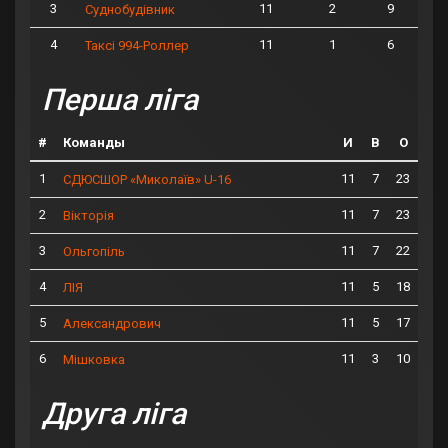
3
11
2
9
Суднобудівник
4
11
1
6
Таксі 994-Роллер
Перша ліга
#
Команды
И
В
О
1
11
7
23
СДЮСШОР «Миколаїв» U-16
2
11
7
23
Вікторія
3
11
7
22
Ольгопіль
4
11
5
18
ЛІЯ
5
11
5
17
Александрович
6
11
3
10
Мішковка
Друга ліга