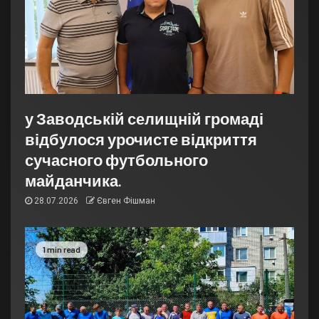
у Заводській селищній громаді
відбулося урочисте відкриття
сучасного футбольного
майданчика.
28.07.2026
Євген Фішман
1 min read