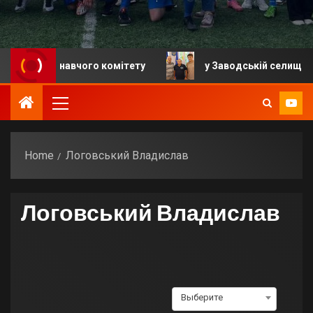
 виконавчого комітету
у Заводській селищній грома
Home
Логовський Владислав
Логовський Владислав
Выберите