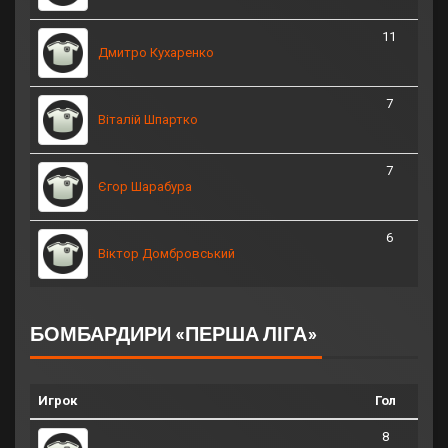
11
Дмитро Кухаренко
7
Віталій Шпартко
7
Єгор Шарабура
6
Віктор Домбровський
БОМБАРДИРИ «ПЕРША ЛІГА»
Игрок
Гол
8