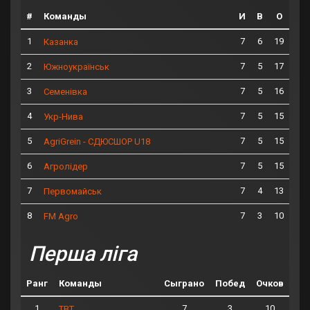
#
Команды
И
В
О
1
7
6
19
Казанка
2
7
5
17
Южноукраїнськ
3
7
5
16
Семенівка
4
7
5
15
Укр-Нива
5
7
5
15
AgriGrein - СДЮСШОР U18
6
7
5
15
Агролідер
7
7
4
13
Первомайськ
8
7
3
10
FM Agro
Перша ліга
Ранг
Команды
Сыграно
Побед
Очков
1
7
3
10
ТВТ