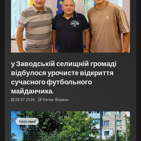
у Заводській селищній громаді
відбулося урочисте відкриття
сучасного футбольного
майданчика.
28.07.2026
Євген Фішман
1 min read