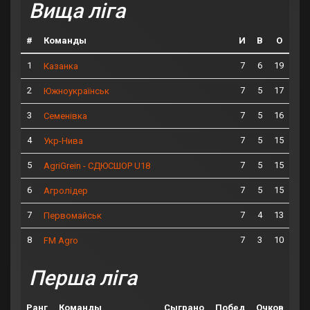
Вища ліга
#
Команды
И
В
О
1
7
6
19
Казанка
2
7
5
17
Южноукраїнськ
3
7
5
16
Семенівка
4
7
5
15
Укр-Нива
5
7
5
15
AgriGrein - СДЮСШОР U18
6
7
5
15
Агролідер
7
7
4
13
Первомайськ
8
7
3
10
FM Agro
Перша ліга
Ранг
Команды
Сыграно
Побед
Очков