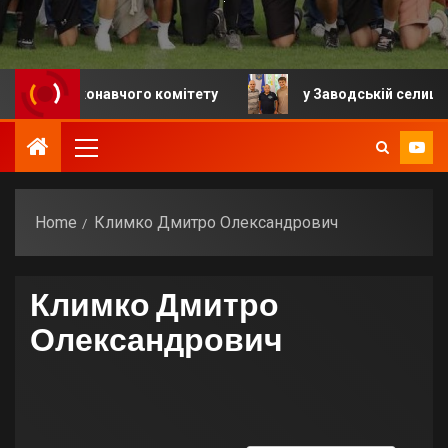
ня виконавчого комітету
у Заводській селищній гро
Home
Климко Дмитро Олександрович
Климко Дмитро
Олександрович