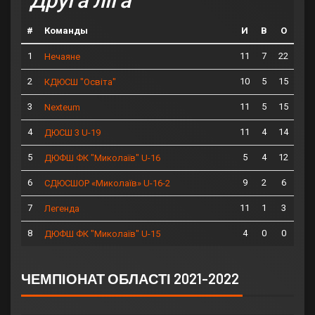
Друга ліга
#
Команды
И
В
О
1
11
7
22
Нечаяне
2
10
5
15
КДЮСШ "Освіта"
3
11
5
15
Nexteum
4
11
4
14
ДЮСШ 3 U-19
5
5
4
12
ДЮФШ ФК "Миколаїв" U-16
6
9
2
6
СДЮСШОР «Миколаїв» U-16-2
7
11
1
3
Легенда
8
4
0
0
ДЮФШ ФК "Миколаїв" U-15
ЧЕМПІОНАТ ОБЛАСТІ 2021-2022