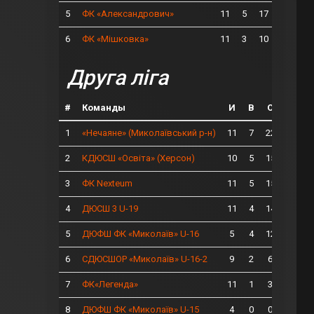
5
11
5
17
ФК «Александрович»
6
11
3
10
ФК «Мішковка»
Друга ліга
#
Команды
И
В
О
1
11
7
22
«Нечаяне» (Миколаївський р-н)
2
10
5
15
КДЮСШ «Освіта» (Херсон)
3
11
5
15
ФК Nexteum
4
11
4
14
ДЮСШ 3 U-19
5
5
4
12
ДЮФШ ФК «Миколаїв» U-16
6
9
2
6
СДЮСШОР «Миколаїв» U-16-2
7
11
1
3
ФК«Легенда»
8
4
0
0
ДЮФШ ФК «Миколаїв» U-15