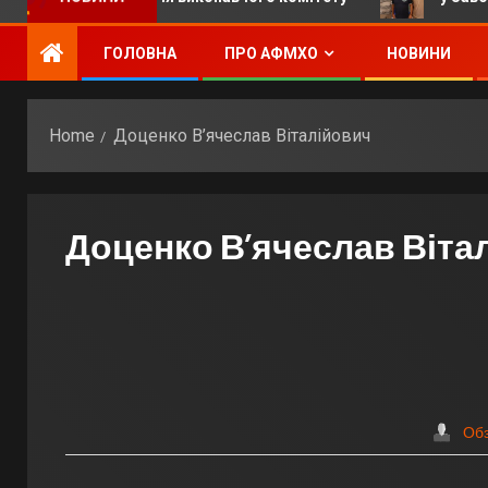
ГОЛОВНА
ПРО АФМХО
НОВИНИ
Home
Доценко В’ячеслав Віталійович
Доценко В’ячеслав Віта
Об