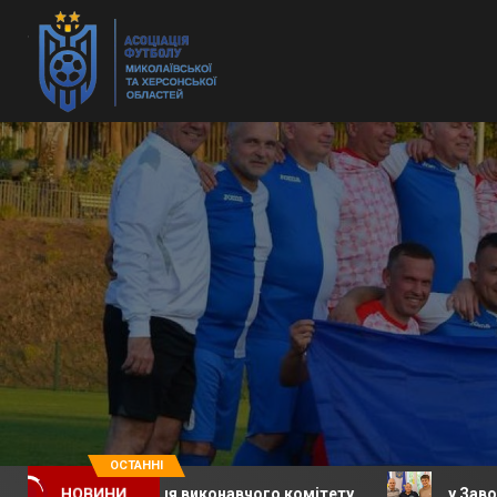
ОСТАННІ
е засідання виконавчого комітету
у Заводській сел
НОВИНИ