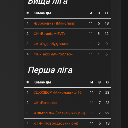
Вища ліга
#
Команды
И
В
О
1
11
5
18
«Воронівка» (Миколаїв)
2
11
3
12
ФК «Воднік — EVT»
3
11
2
9
ФК «Суднобудівник»
4
11
1
6
ФК «Таксі 994-Роллер»
Перша ліга
#
Команды
И
В
О
1
11
7
23
СДЮСШОР «Миколаїв» U-16
2
11
7
23
ФК «Вікторія»
3
11
7
22
«Ольгопіль» (Єланецький р-н)
4
11
5
18
«ЛІЯ» (Новоодеський р-н)