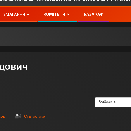
ЗМАГАННЯ
КОМІТЕТИ
БАЗА УАФ
рдович
Выберите
зор
Статистика