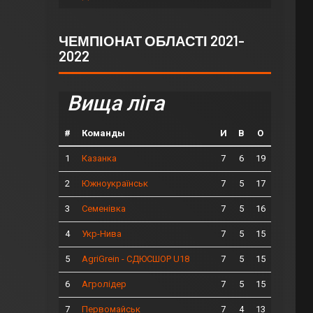
ЧЕМПІОНАТ ОБЛАСТІ 2021-
2022
Вища ліга
#
Команды
И
В
О
1
7
6
19
Казанка
2
7
5
17
Южноукраїнськ
3
7
5
16
Семенівка
4
7
5
15
Укр-Нива
5
7
5
15
AgriGrein - СДЮСШОР U18
6
7
5
15
Агролідер
7
7
4
13
Первомайськ