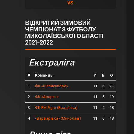
VS
ВІДКРИТИЙ ЗИМОВИЙ
ЧЕМПІОНАТ З ФУТБОЛУ
МИКОЛАЇВСЬКОЇ ОБЛАСТІ
2021-2022
Екстраліга
#
Команды
И
В
О
1
11
6
21
ФК «Шевченкове»
2
11
5
19
ФК «Арарат»
3
11
5
18
ФК FM Agro (Врадіївка)
4
11
6
18
«Варварівка» (Миколаїв)