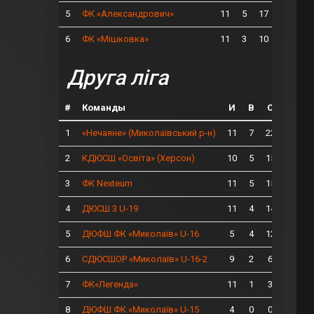
5
11
5
17
ФК «Александрович»
6
11
3
10
ФК «Мішковка»
Друга ліга
#
Команды
И
В
О
1
11
7
22
«Нечаяне» (Миколаївський р-н)
2
10
5
15
КДЮСШ «Освіта» (Херсон)
3
11
5
15
ФК Nexteum
4
11
4
14
ДЮСШ 3 U-19
5
5
4
12
ДЮФШ ФК «Миколаїв» U-16
6
9
2
6
СДЮСШОР «Миколаїв» U-16-2
7
11
1
3
ФК«Легенда»
8
4
0
0
ДЮФШ ФК «Миколаїв» U-15