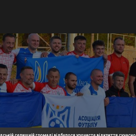
щній громаді відбулося урочисте відкриття сучасного футболь