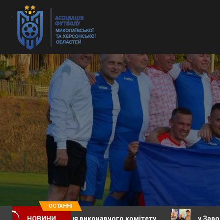
ОСТАННІ
 засідання виконавчого комітету
у Заводській сели
НОВИНИ