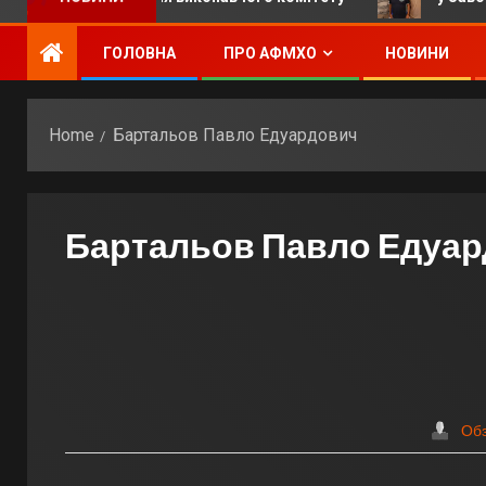
ГОЛОВНА
ПРО АФМХО
НОВИНИ
Home
Бартальов Павло Едуардович
Бартальов Павло Едуа
Об