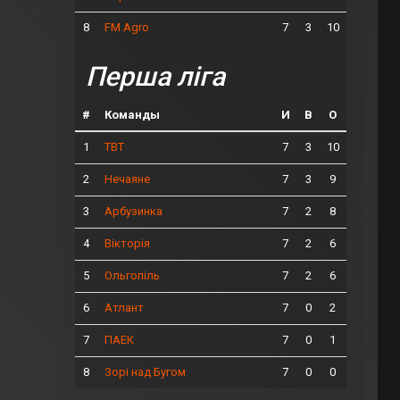
8
7
3
10
FM Agro
Перша ліга
#
Команды
И
В
О
1
7
3
10
ТВТ
2
7
3
9
Нечаяне
3
7
2
8
Арбузинка
4
7
2
6
Вікторія
5
7
2
6
Ольгопіль
6
7
0
2
Атлант
7
7
0
1
ПАЕК
8
7
0
0
Зорі над Бугом