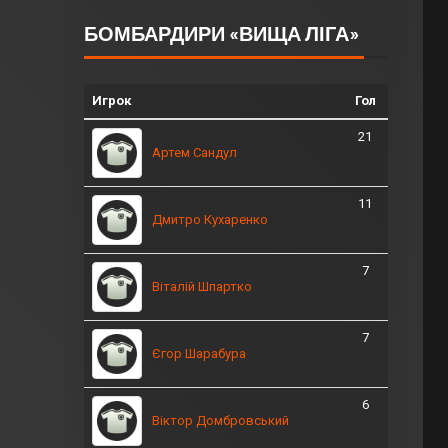
БОМБАРДИРИ «ВИЩА ЛІГА»
Игрок
Гол
21
Артем Сандул
11
Дмитро Кухаренко
7
Віталій Шпартко
7
Єгор Шарабура
6
Віктор Домбровський