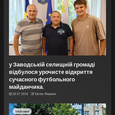
у Заводській селищній громаді
відбулося урочисте відкриття
сучасного футбольного
майданчика.
28.07.2026
Євген Фішман
1 min read