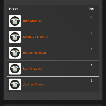
Игрок
Гол
8
Ілля Аваліані
7
Максим Сінкевич
5
Валентин Інешин
5
Іван Андреєв
5
Дмитро Бєлан