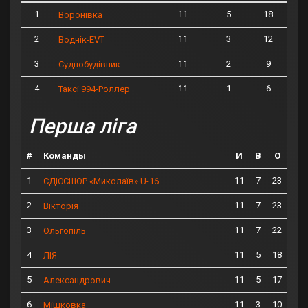
1
11
5
18
Воронівка
2
11
3
12
Воднік-EVT
3
11
2
9
Суднобудівник
4
11
1
6
Таксі 994-Роллер
Перша ліга
#
Команды
И
В
О
1
11
7
23
СДЮСШОР «Миколаїв» U-16
2
11
7
23
Вікторія
3
11
7
22
Ольгопіль
4
11
5
18
ЛІЯ
5
11
5
17
Александрович
6
11
3
10
Мішковка