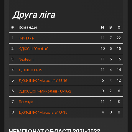
Друга ліга
#
Команды
И
В
О
1
11
7
22
Нечаяне
2
10
5
15
КДЮСШ "Освіта"
3
11
5
15
Nexteum
4
11
4
14
ДЮСШ 3 U-19
5
5
4
12
ДЮФШ ФК "Миколаїв" U-16
6
9
2
6
СДЮСШОР «Миколаїв» U-16-2
7
11
1
3
Легенда
8
4
0
0
ДЮФШ ФК "Миколаїв" U-15
ЧЕМПІОНАТ ОБЛАСТІ 2021-2022