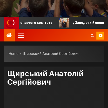
ня виконавчого комітету
у Заводській селищній гро
Home
Щирський Анатолій Сергійович
Щирський Анатолій
Сергійович