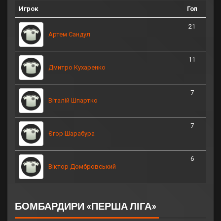
Игрок
Гол
21
Артем Сандул
11
Дмитро Кухаренко
7
Віталій Шпартко
7
Єгор Шарабура
6
Віктор Домбровський
БОМБАРДИРИ «ПЕРША ЛІГА»