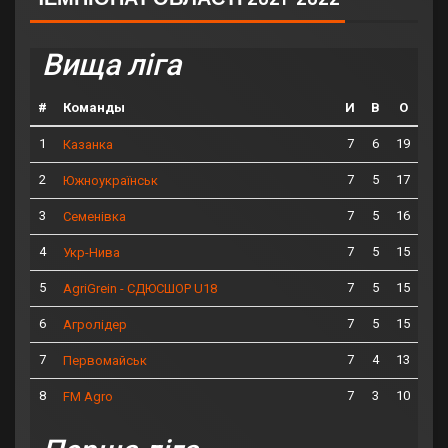
Вища ліга
#
Команды
И
В
О
1
7
6
19
Казанка
2
7
5
17
Южноукраїнськ
3
7
5
16
Семенівка
4
7
5
15
Укр-Нива
5
7
5
15
AgriGrein - СДЮСШОР U18
6
7
5
15
Агролідер
7
7
4
13
Первомайськ
8
7
3
10
FM Agro