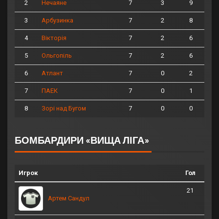
2
7
3
9
Нечаяне
3
7
2
8
Арбузинка
4
7
2
6
Вікторія
5
7
2
6
Ольгопіль
6
7
0
2
Атлант
7
7
0
1
ПАЕК
8
7
0
0
Зорі над Бугом
БОМБАРДИРИ «ВИЩА ЛІГА»
Игрок
Гол
21
Артем Сандул