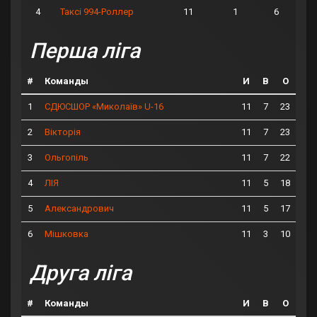
4
11
1
6
Таксі 994-Роллер
Перша ліга
#
Команды
И
В
О
1
11
7
23
СДЮСШОР «Миколаїв» U-16
2
11
7
23
Вікторія
3
11
7
22
Ольгопіль
4
11
5
18
ЛІЯ
5
11
5
17
Александрович
6
11
3
10
Мішковка
Друга ліга
#
Команды
И
В
О