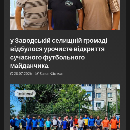
у Заводській селищній громаді
відбулося урочисте відкриття
сучасного футбольного
майданчика.
28.07.2026
Євген Фішман
1 min read