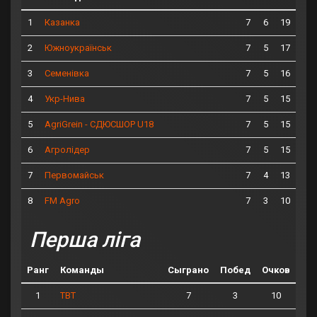
1
7
6
19
Казанка
2
7
5
17
Южноукраїнськ
3
7
5
16
Семенівка
4
7
5
15
Укр-Нива
5
7
5
15
AgriGrein - СДЮСШОР U18
6
7
5
15
Агролідер
7
7
4
13
Первомайськ
8
7
3
10
FM Agro
Перша ліга
Ранг
Команды
Сыграно
Побед
Очков
1
7
3
10
ТВТ