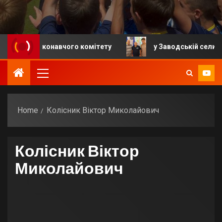
ння виконавчого комітету
у Заводській селищній гр
Home
Колісник Віктор Миколайович
Колісник Віктор
Миколайович