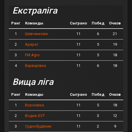
Екстраліга
Ранг
Команды
Сыграно
Побед
Очков
1
11
6
21
Шевченкове
2
11
5
19
Арарат
3
11
5
18
FM Agro
4
11
6
18
Варварівка
Вища ліга
Ранг
Команды
Сыграно
Побед
Очков
1
11
5
18
Воронівка
2
11
3
12
Воднік-EVT
3
11
2
9
Суднобудівник