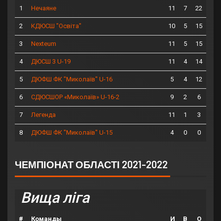
1
11
7
22
Нечаяне
2
10
5
15
КДЮСШ "Освіта"
3
11
5
15
Nexteum
4
11
4
14
ДЮСШ 3 U-19
5
5
4
12
ДЮФШ ФК "Миколаїв" U-16
6
9
2
6
СДЮСШОР «Миколаїв» U-16-2
7
11
1
3
Легенда
8
4
0
0
ДЮФШ ФК "Миколаїв" U-15
ЧЕМПІОНАТ ОБЛАСТІ 2021-2022
Вища ліга
#
Команды
И
В
О