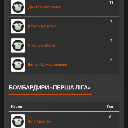
11
Дмитро Кухаренко
7
Віталій Шпартко
7
Єгор Шарабура
6
Віктор Домбровський
БОМБАРДИРИ «ПЕРША ЛІГА»
Игрок
Гол
8
Ілля Аваліані