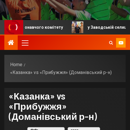
ня виконавчого комітету
у Заводській селищній гро
Home
«Казанка» vs «Прибужжя» (Доманівський р-н)
«Казанка» vs
«Прибужжя»
(Доманівський р-н)