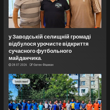
у Заводській селищній громаді
відбулося урочисте відкриття
сучасного футбольного
майданчика.
28.07.2026
Євген Фішман
1 min read