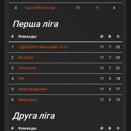
4
11
1
6
Таксі 994-Роллер
Перша ліга
#
Команды
И
В
О
1
11
7
23
СДЮСШОР «Миколаїв» U-16
2
11
7
23
Вікторія
3
11
7
22
Ольгопіль
4
11
5
18
ЛІЯ
5
11
5
17
Александрович
6
11
3
10
Мішковка
Друга ліга
#
Команды
И
В
О