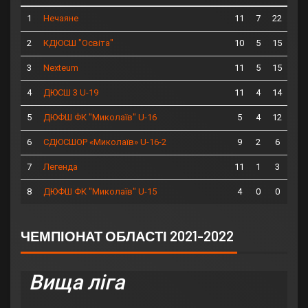
1
11
7
22
Нечаяне
2
10
5
15
КДЮСШ "Освіта"
3
11
5
15
Nexteum
4
11
4
14
ДЮСШ 3 U-19
5
5
4
12
ДЮФШ ФК "Миколаїв" U-16
6
9
2
6
СДЮСШОР «Миколаїв» U-16-2
7
11
1
3
Легенда
8
4
0
0
ДЮФШ ФК "Миколаїв" U-15
ЧЕМПІОНАТ ОБЛАСТІ 2021-2022
Вища ліга