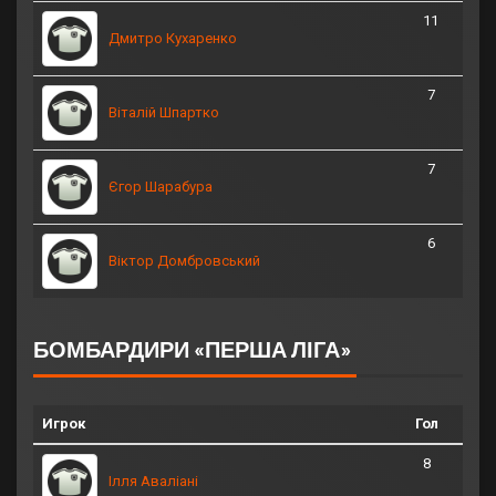
11
Дмитро Кухаренко
7
Віталій Шпартко
7
Єгор Шарабура
6
Віктор Домбровський
БОМБАРДИРИ «ПЕРША ЛІГА»
Игрок
Гол
8
Ілля Аваліані