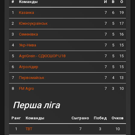
#
Команды
И
В
О
1
7
6
19
Казанка
2
7
5
17
Южноукраїнськ
3
7
5
16
Семенівка
4
7
5
15
Укр-Нива
5
7
5
15
AgriGrein - СДЮСШОР U18
6
7
5
15
Агролідер
7
7
4
13
Первомайськ
8
7
3
10
FM Agro
Перша ліга
Ранг
Команды
Сыграно
Побед
Очков
1
7
3
10
ТВТ