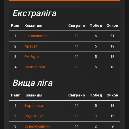
Екстраліга
Ранг
Команды
Сыграно
Побед
Очков
1
11
6
21
Шевченкове
2
11
5
19
Арарат
3
11
5
18
FM Agro
4
11
6
18
Варварівка
Вища ліга
Ранг
Команды
Сыграно
Побед
Очков
1
11
5
18
Воронівка
2
11
3
12
Воднік-EVT
3
11
2
9
Суднобудівник