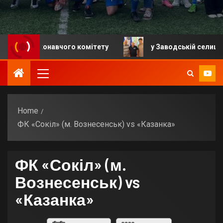
я виконавчого комітету
у Заводській селищній гром
Home
ФК «Сокіл» (м. Вознесенськ) vs «Казанка»
ФК «Сокіл» (м.
Вознесенськ) vs
«Казанка»