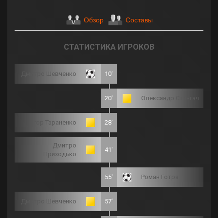
Обзор
Составы
СТАТИСТИКА ИГРОКОВ
Дмитро Шевченко
10'
20'
Олександр Стингач
Ігор Тараненко
28'
Дмитро
41'
Приходько
55'
Роман Готра
Дмитро Шевченко
57'