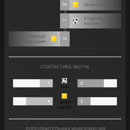
59'
Артем Степанов
Владіслав
71'
Коровка
Олександр
76'
Народовий
СТАТИСТИКА МАТЧА
1
2
Голи:
4
2
Жовті
картки:
ДОПОЛНИТЕЛЬНАЯ ИНФОРМАЦИЯ