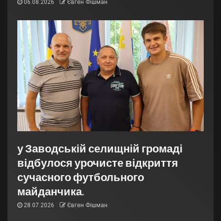
06.08.2026
Євген Фішман
у Заводській селищній громаді
відбулося урочисте відкриття
сучасного футбольного
майданчика.
28.07.2026
Євген Фішман