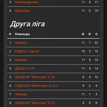
5
11
5
17
Александрович
6
11
3
10
Мішковка
Друга ліга
#
Команды
И
В
О
1
11
7
22
Нечаяне
2
10
5
15
КДЮСШ "Освіта"
3
11
5
15
Nexteum
4
11
4
14
ДЮСШ 3 U-19
5
5
4
12
ДЮФШ ФК "Миколаїв" U-16
6
9
2
6
СДЮСШОР «Миколаїв» U-16-2
7
11
1
3
Легенда
8
4
0
0
ДЮФШ ФК "Миколаїв" U-15