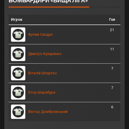
Игрок
Гол
21
Артем Сандул
11
Дмитро Кухаренко
7
Віталій Шпартко
7
Єгор Шарабура
6
Віктор Домбровський