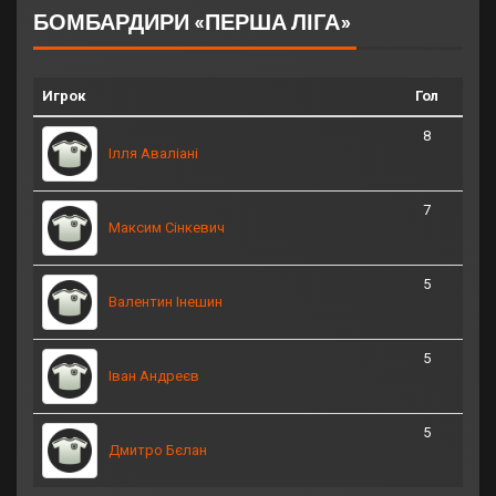
БОМБАРДИРИ «ПЕРША ЛІГА»
Игрок
Гол
8
Ілля Аваліані
7
Максим Сінкевич
5
Валентин Інешин
5
Іван Андреєв
5
Дмитро Бєлан