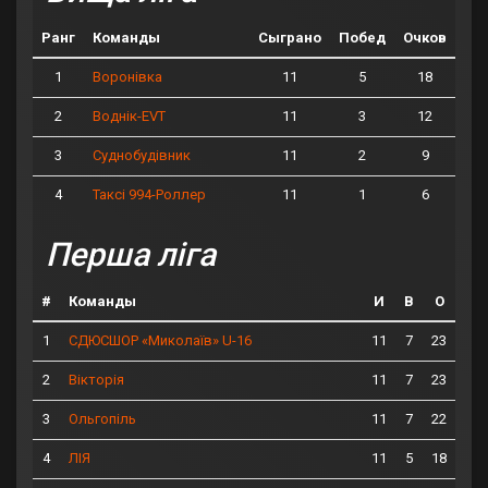
Ранг
Команды
Сыграно
Побед
Очков
1
11
5
18
Воронівка
2
11
3
12
Воднік-EVT
3
11
2
9
Суднобудівник
4
11
1
6
Таксі 994-Роллер
Перша ліга
#
Команды
И
В
О
1
11
7
23
СДЮСШОР «Миколаїв» U-16
2
11
7
23
Вікторія
3
11
7
22
Ольгопіль
4
11
5
18
ЛІЯ