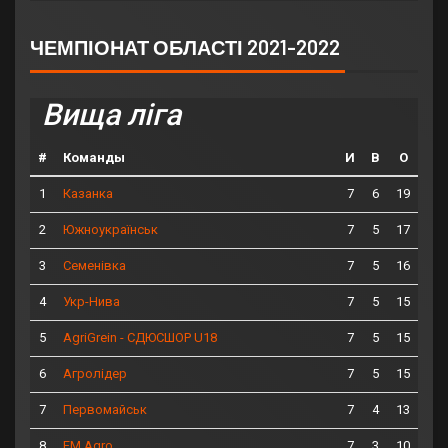
ЧЕМПІОНАТ ОБЛАСТІ 2021-2022
Вища ліга
#
Команды
И
В
О
1
7
6
19
Казанка
2
7
5
17
Южноукраїнськ
3
7
5
16
Семенівка
4
7
5
15
Укр-Нива
5
7
5
15
AgriGrein - СДЮСШОР U18
6
7
5
15
Агролідер
7
7
4
13
Первомайськ
8
7
3
10
FM Agro