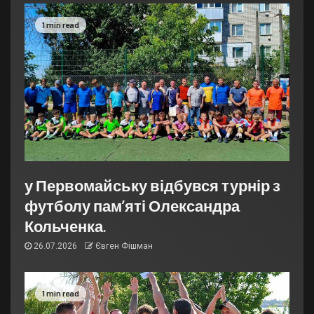
1 min read
у Первомайську відбувся турнір з
футболу пам’яті Олександра
Кольченка.
26.07.2026
Євген Фішман
1 min read