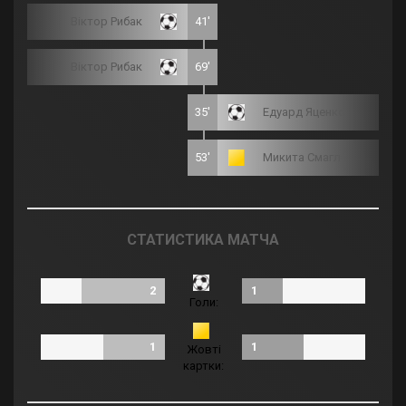
Віктор Рибак
41'
Віктор Рибак
69'
35'
Едуард Яценко
53'
Микита Смаглі
СТАТИСТИКА МАТЧА
2
1
Голи:
1
1
Жовті
картки: