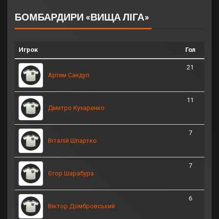
БОМБАРДИРИ «ВИЩА ЛІГА»
Игрок
Гол
21
Артем Сандул
11
Дмитро Кухаренко
7
Віталій Шпартко
7
Єгор Шарабура
6
Віктор Домбровський