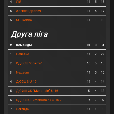
4
11
5
18
ЛІЯ
5
11
5
17
Александрович
6
11
3
10
Мішковка
Друга ліга
#
Команды
И
В
О
1
11
7
22
Нечаяне
2
10
5
15
КДЮСШ "Освіта"
3
11
5
15
Nexteum
4
11
4
14
ДЮСШ 3 U-19
5
5
4
12
ДЮФШ ФК "Миколаїв" U-16
6
9
2
6
СДЮСШОР «Миколаїв» U-16-2
7
11
1
3
Легенда