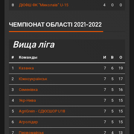
8
4
0
0
ДЮФШ ФК "Миколаїв" U-15
ЧЕМПІОНАТ ОБЛАСТІ 2021-2022
Вища ліга
#
Команды
И
В
О
1
7
6
19
Казанка
2
7
5
17
Южноукраїнськ
3
7
5
16
Семенівка
4
7
5
15
Укр-Нива
5
7
5
15
AgriGrein - СДЮСШОР U18
6
7
5
15
Агролідер
7
7
4
13
Первомайськ