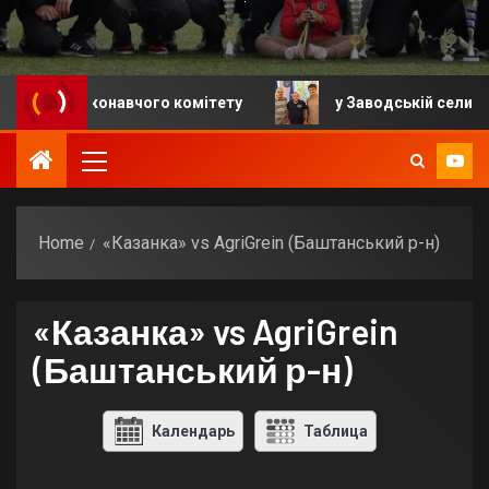
я виконавчого комітету
у Заводській селищній гро
Home
«Казанка» vs AgriGrein (Баштанський р-н)
«Казанка» vs AgriGrein
(Баштанський р-н)
Календарь
Таблица