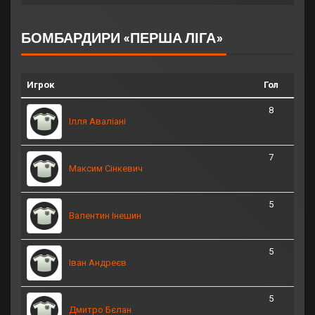
БОМБАРДИРИ «ПЕРША ЛІГА»
Игрок
Гол
8
Ілля Аваліані
7
Максим Сінкевич
5
Валентин Інешин
5
Іван Андреєв
5
Дмитро Бєлан