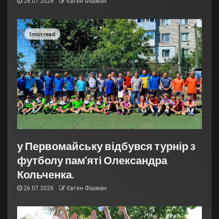
28.07.2026
Євген Фішман
1 min read
у Первомайську відбувся турнір з
футболу пам’яті Олександра
Кольченка.
26.07.2026
Євген Фішман