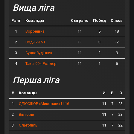
Вища ліга
Ранг
Команды
Сыграно
Побед
Очков
1
11
5
18
Воронівка
2
11
3
12
Воднік-EVT
3
11
2
9
Суднобудівник
4
11
1
6
Таксі 994-Роллер
Перша ліга
#
Команды
И
В
О
1
11
7
23
СДЮСШОР «Миколаїв» U-16
2
11
7
23
Вікторія
3
11
7
22
Ольгопіль