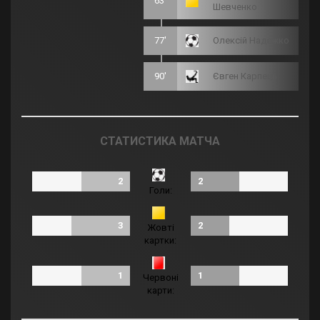
63'
Шевченко
77'
Олексій Надєжко
90'
Євген Карпець
СТАТИСТИКА МАТЧА
2
2
Голи:
3
2
Жовті
картки:
1
1
Червоні
карти: