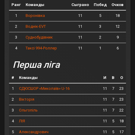
Ранг
Команды
Сыграно
Побед
Очков
1
11
5
18
Воронівка
2
11
3
12
Воднік-EVT
3
11
2
9
Суднобудівник
4
11
1
6
Таксі 994-Роллер
Перша ліга
#
Команды
И
В
О
1
11
7
23
СДЮСШОР «Миколаїв» U-16
2
11
7
23
Вікторія
3
11
7
22
Ольгопіль
4
11
5
18
ЛІЯ
5
11
5
17
Александрович