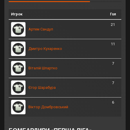
Игрок
Гол
21
Артем Сандул
11
Дмитро Кухаренко
7
Віталій Шпартко
7
Єгор Шарабура
6
Віктор Домбровський
БОМБАРДИРИ «ПЕРША ЛІГА»