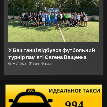
У Баштанці відбувся футбольний
турнір пам’яті Євгена Ващенка
19.07.2026
Євген Фішман