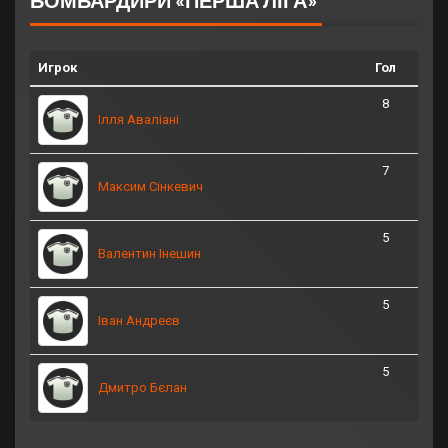
Игрок
Гол
8
Ілля Аваліані
7
Максим Сінкевич
5
Валентин Інешин
5
Іван Андреєв
5
Дмитро Бєлан