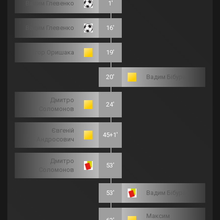
Вадим Глевенко
1'
Вадим Глевенко
16'
Ігор Оришака
19'
20'
Вадим Бібура
Дмитро
24'
Соломонов
Євгеній
45+1'
Андросович
Дмитро
53'
Соломонов
53'
Вадим Бібура
Максим