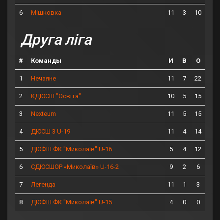
6
11
3
10
Мішковка
Друга ліга
#
Команды
И
В
О
1
11
7
22
Нечаяне
2
10
5
15
КДЮСШ "Освіта"
3
11
5
15
Nexteum
4
11
4
14
ДЮСШ 3 U-19
5
5
4
12
ДЮФШ ФК "Миколаїв" U-16
6
9
2
6
СДЮСШОР «Миколаїв» U-16-2
7
11
1
3
Легенда
8
4
0
0
ДЮФШ ФК "Миколаїв" U-15