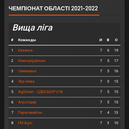
ЧЕМПІОНАТ ОБЛАСТІ 2021-2022
Вища ліга
#
Команды
И
В
О
1
7
6
19
Казанка
2
7
5
17
Южноукраїнськ
3
7
5
16
Семенівка
4
7
5
15
Укр-Нива
5
7
5
15
AgriGrein - СДЮСШОР U18
6
7
5
15
Агролідер
7
7
4
13
Первомайськ
8
7
3
10
FM Agro