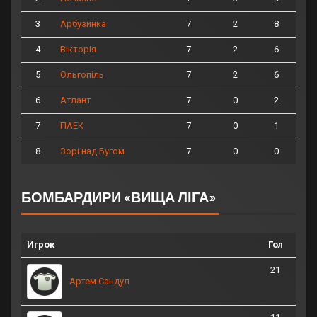
3
7
2
8
Арбузинка
4
7
2
6
Вікторія
5
7
2
6
Ольгопіль
6
7
0
2
Атлант
7
7
0
1
ПАЕК
8
7
0
0
Зорі над Бугом
БОМБАРДИРИ «ВИЩА ЛІГА»
Игрок
Гол
21
Артем Сандул