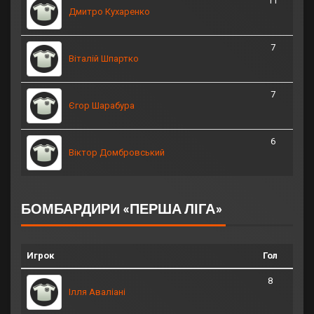
11
Дмитро Кухаренко
7
Віталій Шпартко
7
Єгор Шарабура
6
Віктор Домбровський
БОМБАРДИРИ «ПЕРША ЛІГА»
Игрок
Гол
8
Ілля Аваліані