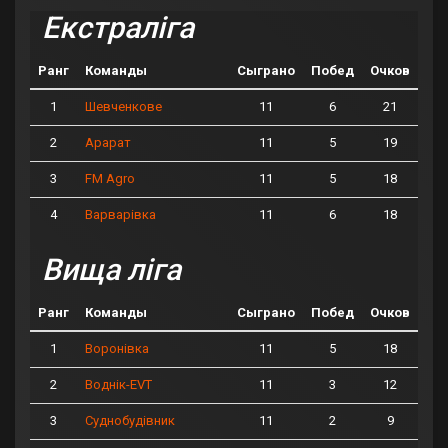
Екстраліга
Ранг
Команды
Сыграно
Побед
Очков
1
11
6
21
Шевченкове
2
11
5
19
Арарат
3
11
5
18
FM Agro
4
11
6
18
Варварівка
Вища ліга
Ранг
Команды
Сыграно
Побед
Очков
1
11
5
18
Воронівка
2
11
3
12
Воднік-EVT
3
11
2
9
Суднобудівник