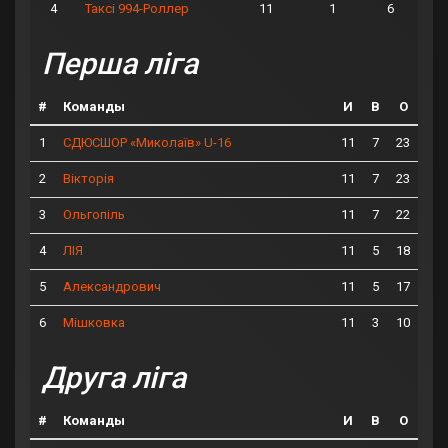
4
11
1
6
Таксі 994-Роллер
Перша ліга
#
Команды
И
В
О
1
11
7
23
СДЮСШОР «Миколаїв» U-16
2
11
7
23
Вікторія
3
11
7
22
Ольгопіль
4
11
5
18
ЛІЯ
5
11
5
17
Александрович
6
11
3
10
Мішковка
Друга ліга
#
Команды
И
В
О