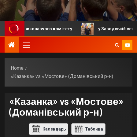
ання виконавчого комітету
у Заводській селищній г
Home
«Казанка» vs «Мостове» (Доманівський р-н)
«Казанка» vs «Мостове»
(Доманівський р-н)
Календарь
Таблица