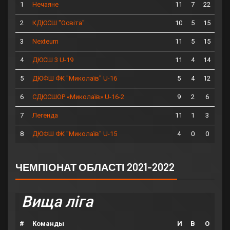
1
11
7
22
Нечаяне
2
10
5
15
КДЮСШ "Освіта"
3
11
5
15
Nexteum
4
11
4
14
ДЮСШ 3 U-19
5
5
4
12
ДЮФШ ФК "Миколаїв" U-16
6
9
2
6
СДЮСШОР «Миколаїв» U-16-2
7
11
1
3
Легенда
8
4
0
0
ДЮФШ ФК "Миколаїв" U-15
ЧЕМПІОНАТ ОБЛАСТІ 2021-2022
Вища ліга
#
Команды
И
В
О