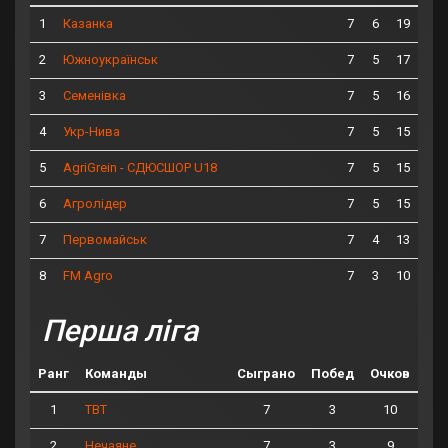
1
7
6
19
Казанка
2
7
5
17
Южноукраїнськ
3
7
5
16
Семенівка
4
7
5
15
Укр-Нива
5
7
5
15
AgriGrein - СДЮСШОР U18
6
7
5
15
Агролідер
7
7
4
13
Первомайськ
8
7
3
10
FM Agro
Перша ліга
Ранг
Команды
Сыграно
Побед
Очков
1
7
3
10
ТВТ
2
7
3
9
Нечаяне