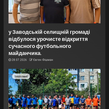
у Заводській селищній громаді
відбулося урочисте відкриття
сучасного футбольного
майданчика.
28.07.2026
Євген Фішман
1 min read