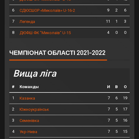
6
9
2
6
СДЮСШОР «Миколаїв» U-16-2
7
11
1
3
Легенда
8
4
0
0
ДЮФШ ФК "Миколаїв" U-15
ЧЕМПІОНАТ ОБЛАСТІ 2021-2022
Вища ліга
#
Команды
И
В
О
1
7
6
19
Казанка
2
7
5
17
Южноукраїнськ
3
7
5
16
Семенівка
4
7
5
15
Укр-Нива