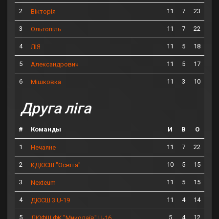
2
11
7
23
Вікторія
3
11
7
22
Ольгопіль
4
11
5
18
ЛІЯ
5
11
5
17
Александрович
6
11
3
10
Мішковка
Друга ліга
#
Команды
И
В
О
1
11
7
22
Нечаяне
2
10
5
15
КДЮСШ "Освіта"
3
11
5
15
Nexteum
4
11
4
14
ДЮСШ 3 U-19
5
5
4
12
ДЮФШ ФК "Миколаїв" U-16