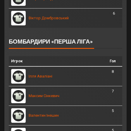
6
Віктор Домбровський
БОМБАРДИРИ «ПЕРША ЛІГА»
Игрок
Гол
8
Ілля Аваліані
7
Максим Сінкевич
5
Валентин Інешин
5