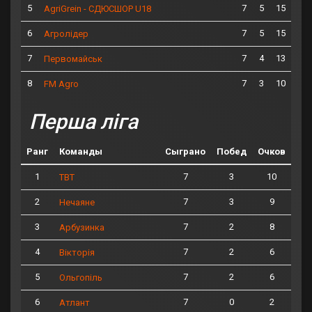
5
7
5
15
AgriGrein - СДЮСШОР U18
6
7
5
15
Агролідер
7
7
4
13
Первомайськ
8
7
3
10
FM Agro
Перша ліга
Ранг
Команды
Сыграно
Побед
Очков
1
7
3
10
ТВТ
2
7
3
9
Нечаяне
3
7
2
8
Арбузинка
4
7
2
6
Вікторія
5
7
2
6
Ольгопіль
6
7
0
2
Атлант