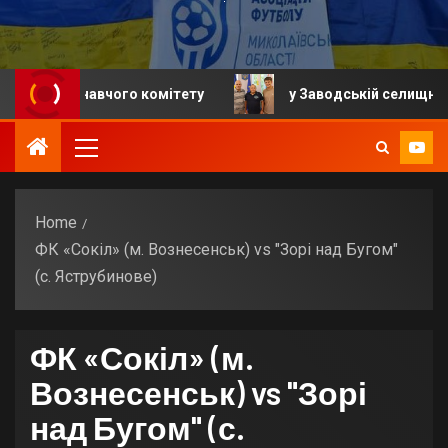
виконавчого комітету
у Заводській селищній громад
Home
ФК «Сокіл» (м. Вознесенськ) vs "Зорі над Бугом"
(с. Яструбинове)
ФК «Сокіл» (м.
Вознесенськ) vs "Зорі
над Бугом" (с.