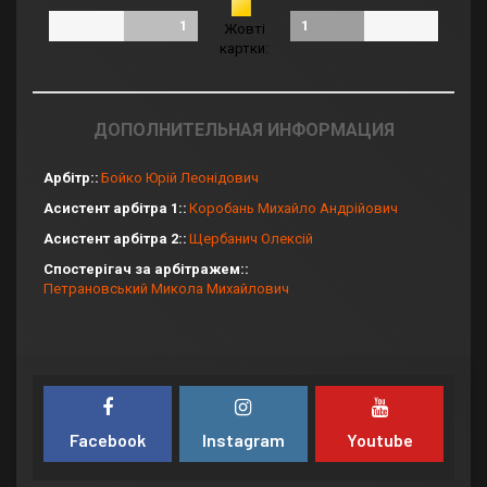
1
1
Жовті
картки:
ДОПОЛНИТЕЛЬНАЯ ИНФОРМАЦИЯ
Арбітр:
Бойко Юрій Леонідович
Асистент арбітра 1:
Коробань Михайло Андрійович
Асистент арбітра 2:
Щербанич Олексій
Спостерігач за арбітражем:
Петрановський Микола Михайлович
Facebook
Instagram
Youtube