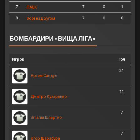
7
7
0
1
ПАЕК
8
7
0
0
Зорі над Бугом
БОМБАРДИРИ «ВИЩА ЛІГА»
Игрок
Гол
21
Артем Сандул
11
Дмитро Кухаренко
7
Віталій Шпартко
7
Єгор Шарабура