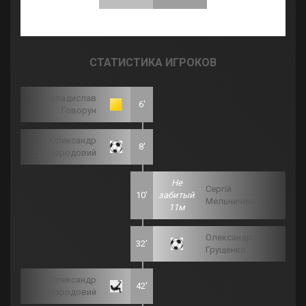
СТАТИСТИКА ИГРОКОВ
Владислав
6'
Говорун
Олександр
8'
Народовий
Не
Сергій
10'
забитый
Мельниченко
11м
Олександр
32'
Грущенко
Олександр
42'
Народовий