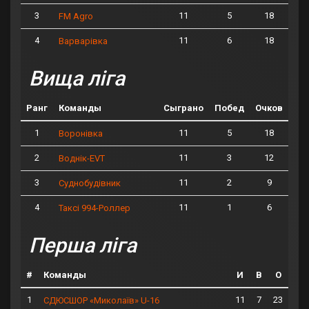
3
11
5
18
FM Agro
4
11
6
18
Варварівка
Вища ліга
Ранг
Команды
Сыграно
Побед
Очков
1
11
5
18
Воронівка
2
11
3
12
Воднік-EVT
3
11
2
9
Суднобудівник
4
11
1
6
Таксі 994-Роллер
Перша ліга
#
Команды
И
В
О
1
11
7
23
СДЮСШОР «Миколаїв» U-16