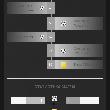
Олександр
45'
Народовий
Олександр
55'
Грущенко
Дмитро Мунтян
67'
Олександр
75'
Грущенко
86'
Віталій Кібіш
СТАТИСТИКА МАТЧА
4
3
Голи: