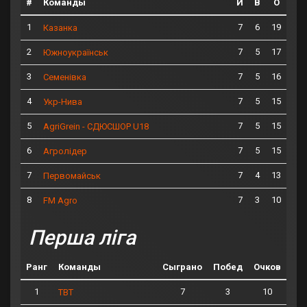
#
Команды
И
В
О
1
7
6
19
Казанка
2
7
5
17
Южноукраїнськ
3
7
5
16
Семенівка
4
7
5
15
Укр-Нива
5
7
5
15
AgriGrein - СДЮСШОР U18
6
7
5
15
Агролідер
7
7
4
13
Первомайськ
8
7
3
10
FM Agro
Перша ліга
Ранг
Команды
Сыграно
Побед
Очков
1
7
3
10
ТВТ