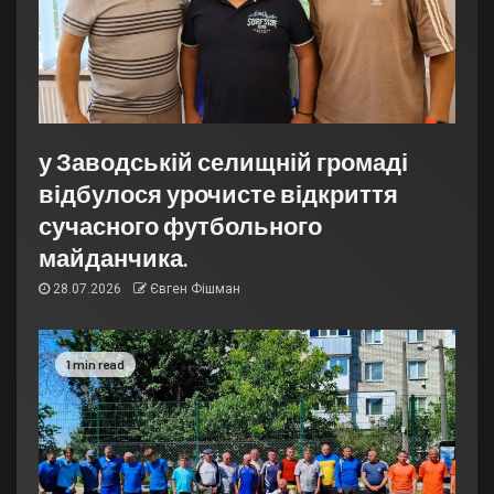
у Заводській селищній громаді
відбулося урочисте відкриття
сучасного футбольного
майданчика.
28.07.2026
Євген Фішман
1 min read