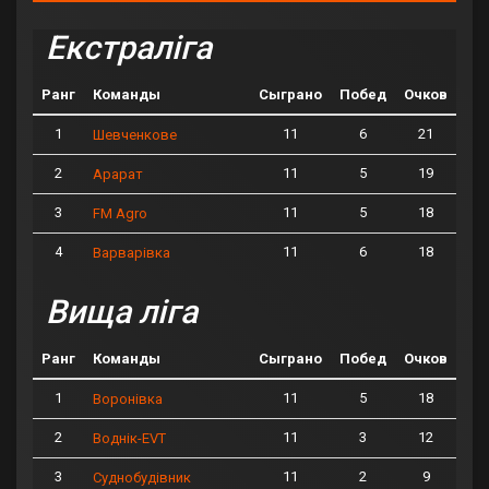
Екстраліга
Ранг
Команды
Сыграно
Побед
Очков
1
11
6
21
Шевченкове
2
11
5
19
Арарат
3
11
5
18
FM Agro
4
11
6
18
Варварівка
Вища ліга
Ранг
Команды
Сыграно
Побед
Очков
1
11
5
18
Воронівка
2
11
3
12
Воднік-EVT
3
11
2
9
Суднобудівник