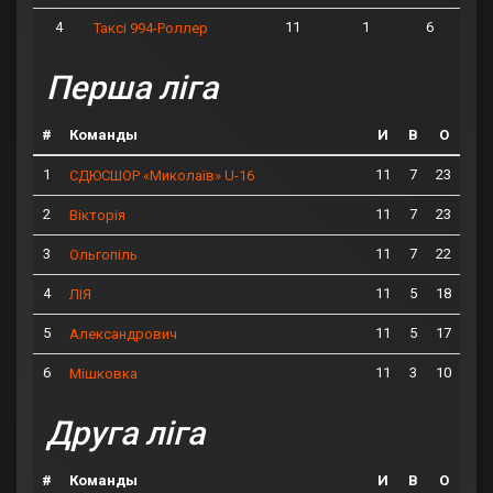
4
11
1
6
Таксі 994-Роллер
Перша ліга
#
Команды
И
В
О
1
11
7
23
СДЮСШОР «Миколаїв» U-16
2
11
7
23
Вікторія
3
11
7
22
Ольгопіль
4
11
5
18
ЛІЯ
5
11
5
17
Александрович
6
11
3
10
Мішковка
Друга ліга
#
Команды
И
В
О