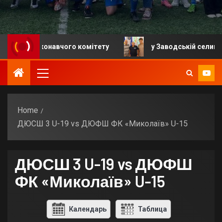
ня виконавчого комітету
у Заводській селищній гро
Home
ДЮСШ 3 U-19 vs ДЮФШ ФК «Миколаїв» U-15
ДЮСШ 3 U-19 vs ДЮФШ
ФК «Миколаїв» U-15
Календарь
Таблица