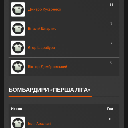
11
Дмитро Кухаренко
7
Віталій Шпартко
7
Єгор Шарабура
6
Віктор Домбровський
БОМБАРДИРИ «ПЕРША ЛІГА»
Игрок
Гол
8
Ілля Аваліані