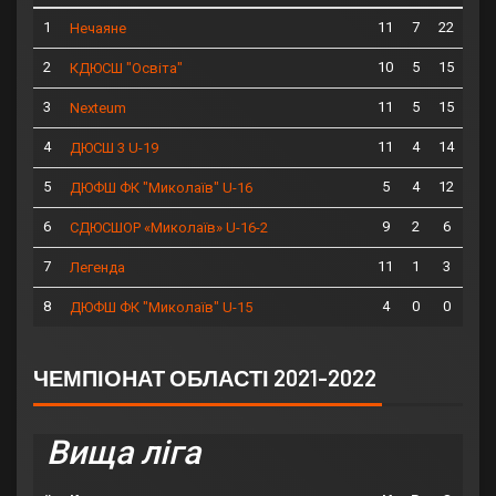
1
11
7
22
Нечаяне
2
10
5
15
КДЮСШ "Освіта"
3
11
5
15
Nexteum
4
11
4
14
ДЮСШ 3 U-19
5
5
4
12
ДЮФШ ФК "Миколаїв" U-16
6
9
2
6
СДЮСШОР «Миколаїв» U-16-2
7
11
1
3
Легенда
8
4
0
0
ДЮФШ ФК "Миколаїв" U-15
ЧЕМПІОНАТ ОБЛАСТІ 2021-2022
Вища ліга