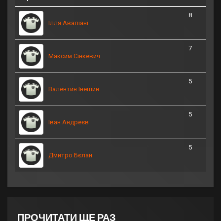
8
Ілля Аваліані
7
Максим Сінкевич
5
Валентин Інешин
5
Іван Андреєв
5
Дмитро Бєлан
ПРОЧИТАТИ ЩЕ РАЗ