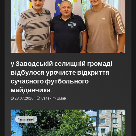
у Заводській селищній громаді
відбулося урочисте відкриття
сучасного футбольного
майданчика.
28.07.2026
Євген Фішман
1 min read