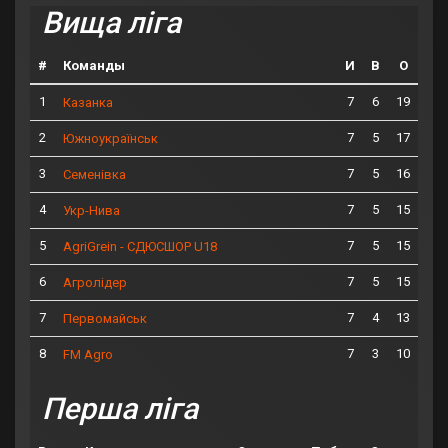
Вища ліга
#
Команды
И
В
О
1
7
6
19
Казанка
2
7
5
17
Южноукраїнськ
3
7
5
16
Семенівка
4
7
5
15
Укр-Нива
5
7
5
15
AgriGrein - СДЮСШОР U18
6
7
5
15
Агролідер
7
7
4
13
Первомайськ
8
7
3
10
FM Agro
Перша ліга