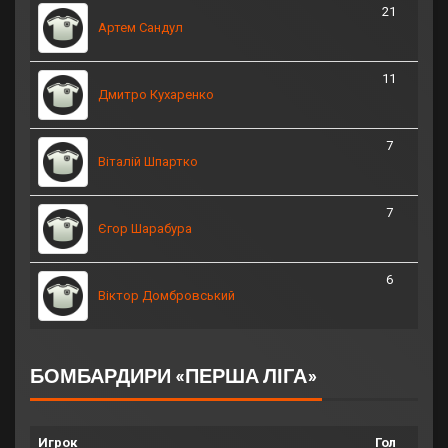
21
Артем Сандул
11
Дмитро Кухаренко
7
Віталій Шпартко
7
Єгор Шарабура
6
Віктор Домбровський
БОМБАРДИРИ «ПЕРША ЛІГА»
Игрок
Гол