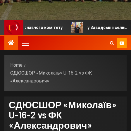
я виконавчого комітету
у Заводській селищній гром
Home
СДЮСШОР «Миколаїв» U-16-2 vs ФК
«Александрович»
СДЮСШОР «Миколаїв»
U-16-2 vs ФК
«Александрович»