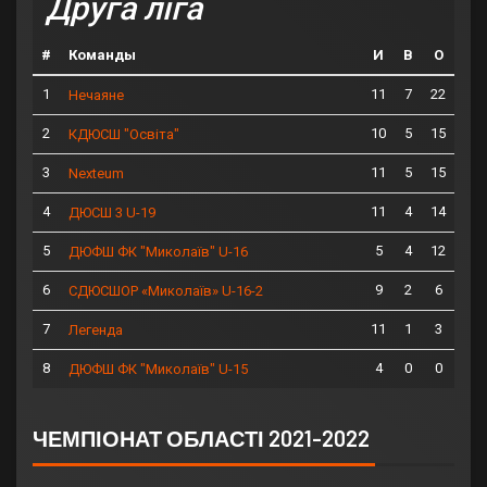
Друга ліга
#
Команды
И
В
О
1
11
7
22
Нечаяне
2
10
5
15
КДЮСШ "Освіта"
3
11
5
15
Nexteum
4
11
4
14
ДЮСШ 3 U-19
5
5
4
12
ДЮФШ ФК "Миколаїв" U-16
6
9
2
6
СДЮСШОР «Миколаїв» U-16-2
7
11
1
3
Легенда
8
4
0
0
ДЮФШ ФК "Миколаїв" U-15
ЧЕМПІОНАТ ОБЛАСТІ 2021-2022