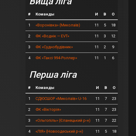
Вища ліга
#
Команды
И
В
О
1
11
5
18
«Воронівка» (Миколаїв)
2
11
3
12
ФК «Воднік — EVT»
3
11
2
9
ФК «Суднобудівник»
4
11
1
6
ФК «Таксі 994-Роллер»
Перша ліга
#
Команды
И
В
О
1
11
7
23
СДЮСШОР «Миколаїв» U-16
2
11
7
23
ФК «Вікторія»
3
11
7
22
«Ольгопіль» (Єланецький р-н)
4
11
5
18
«ЛІЯ» (Новоодеський р-н)