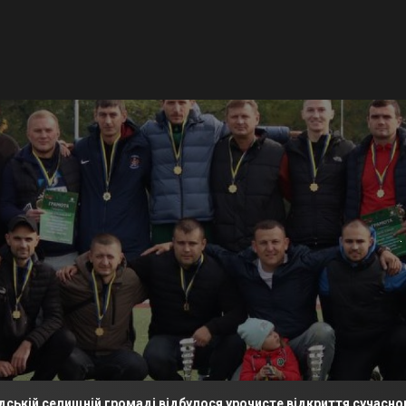
ищній громаді відбулося урочисте відкриття сучасного футбол