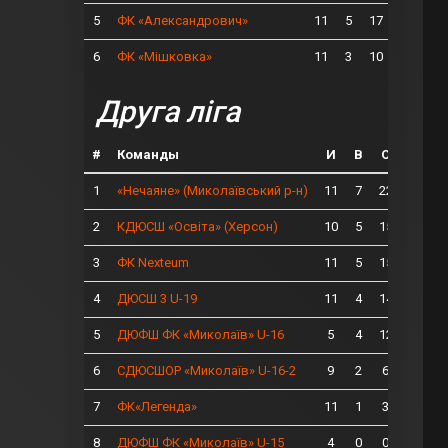
5
11
5
17
ФК «Александрович»
6
11
3
10
ФК «Мішковка»
Друга ліга
#
Команды
И
В
О
1
11
7
22
«Нечаяне» (Миколаївський р-н)
2
10
5
15
КДЮСШ «Освіта» (Херсон)
3
11
5
15
ФК Nexteum
4
11
4
14
ДЮСШ 3 U-19
5
5
4
12
ДЮФШ ФК «Миколаїв» U-16
6
9
2
6
СДЮСШОР «Миколаїв» U-16-2
7
11
1
3
ФК«Легенда»
8
4
0
0
ДЮФШ ФК «Миколаїв» U-15