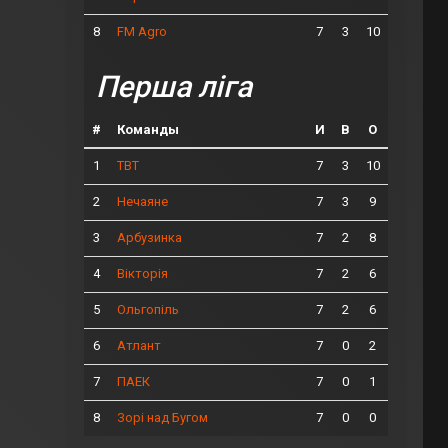
8
7
3
10
FM Agro
Перша ліга
#
Команды
И
В
О
1
7
3
10
ТВТ
2
7
3
9
Нечаяне
3
7
2
8
Арбузинка
4
7
2
6
Вікторія
5
7
2
6
Ольгопіль
6
7
0
2
Атлант
7
7
0
1
ПАЕК
8
7
0
0
Зорі над Бугом