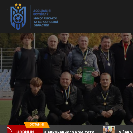
ОСТАННІ
е засідання виконавчого комітету
у Заводській сел
НОВИНИ