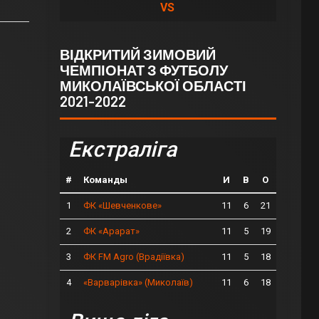
VS
ВІДКРИТИЙ ЗИМОВИЙ
ЧЕМПІОНАТ З ФУТБОЛУ
МИКОЛАЇВСЬКОЇ ОБЛАСТІ
2021-2022
Екстраліга
#
Команды
И
В
О
1
11
6
21
ФК «Шевченкове»
2
11
5
19
ФК «Арарат»
3
11
5
18
ФК FM Agro (Врадіївка)
4
11
6
18
«Варварівка» (Миколаїв)