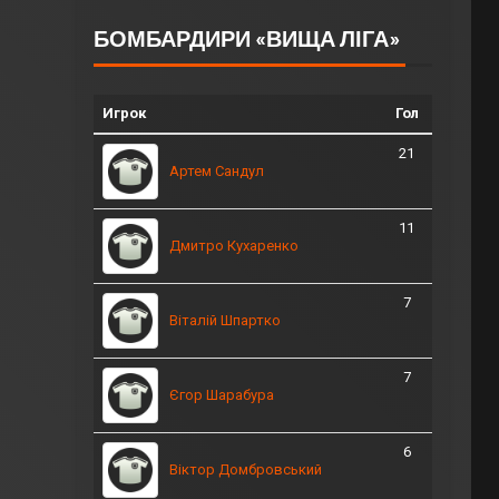
БОМБАРДИРИ «ВИЩА ЛІГА»
Игрок
Гол
21
Артем Сандул
11
Дмитро Кухаренко
7
Віталій Шпартко
7
Єгор Шарабура
6
Віктор Домбровський