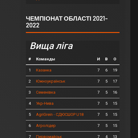
ЧЕМПІОНАТ ОБЛАСТІ 2021-
2022
Вища ліга
#
Команды
И
В
О
1
7
6
19
Казанка
2
7
5
17
Южноукраїнськ
3
7
5
16
Семенівка
4
7
5
15
Укр-Нива
5
7
5
15
AgriGrein - СДЮСШОР U18
6
7
5
15
Агролідер
7
7
4
13
Первомайськ