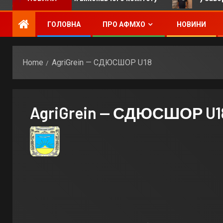
ГОЛОВНА
ПРО АФМХО
НОВИНИ
Home
AgriGrein — СДЮСШОР U18
AgriGrein — СДЮСШОР U1