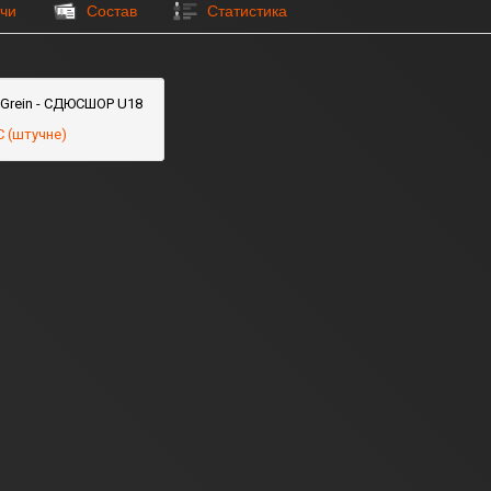
чи
Состав
Статистика
iGrein - СДЮСШОР U18
 (штучне)