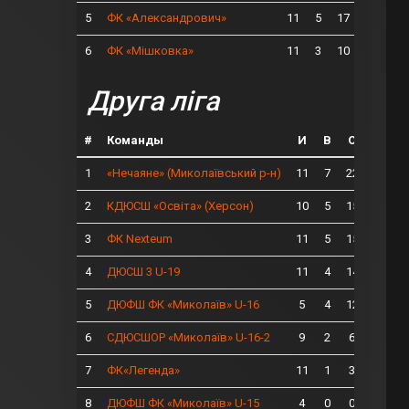
5
11
5
17
ФК «Александрович»
6
11
3
10
ФК «Мішковка»
Друга ліга
#
Команды
И
В
О
1
11
7
22
«Нечаяне» (Миколаївський р-н)
2
10
5
15
КДЮСШ «Освіта» (Херсон)
3
11
5
15
ФК Nexteum
4
11
4
14
ДЮСШ 3 U-19
5
5
4
12
ДЮФШ ФК «Миколаїв» U-16
6
9
2
6
СДЮСШОР «Миколаїв» U-16-2
7
11
1
3
ФК«Легенда»
8
4
0
0
ДЮФШ ФК «Миколаїв» U-15