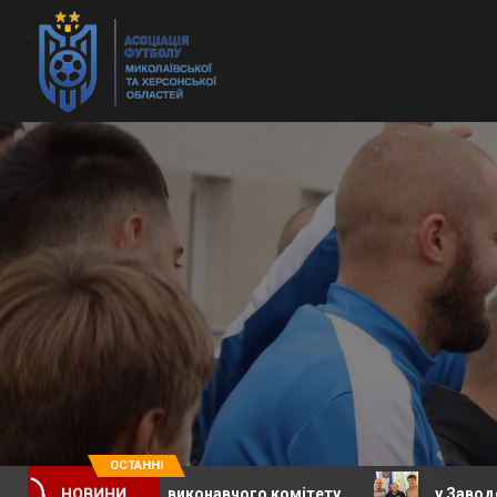
ОСТАННІ
засідання виконавчого комітету
у Заводській сели
НОВИНИ