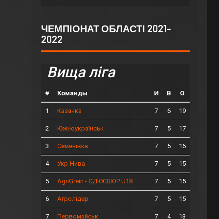
ЧЕМПІОНАТ ОБЛАСТІ 2021-
2022
Вища ліга
#
Команды
И
В
О
1
7
6
19
Казанка
2
7
5
17
Южноукраїнськ
3
7
5
16
Семенівка
4
7
5
15
Укр-Нива
5
7
5
15
AgriGrein - СДЮСШОР U18
6
7
5
15
Агролідер
7
7
4
13
Первомайськ