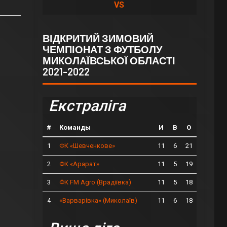
VS
ВІДКРИТИЙ ЗИМОВИЙ
ЧЕМПІОНАТ З ФУТБОЛУ
МИКОЛАЇВСЬКОЇ ОБЛАСТІ
2021-2022
Екстраліга
#
Команды
И
В
О
1
11
6
21
ФК «Шевченкове»
2
11
5
19
ФК «Арарат»
3
11
5
18
ФК FM Agro (Врадіївка)
4
11
6
18
«Варварівка» (Миколаїв)