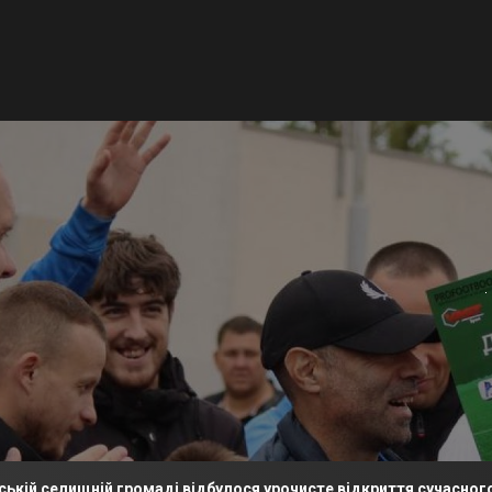
щній громаді відбулося урочисте відкриття сучасного футбольн