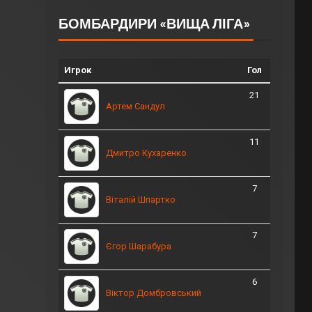
БОМБАРДИРИ «ВИЩА ЛІГА»
Игрок
Гол
21
Артем Сандул
11
Дмитро Кухаренко
7
Віталій Шпартко
7
Єгор Шарабура
6
Віктор Домбровський