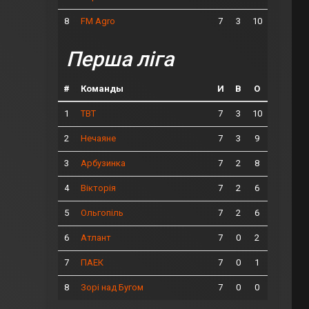
8
7
3
10
FM Agro
Перша ліга
#
Команды
И
В
О
1
7
3
10
ТВТ
2
7
3
9
Нечаяне
3
7
2
8
Арбузинка
4
7
2
6
Вікторія
5
7
2
6
Ольгопіль
6
7
0
2
Атлант
7
7
0
1
ПАЕК
8
7
0
0
Зорі над Бугом