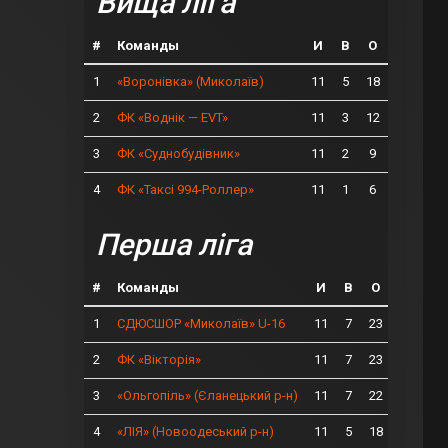
Вища ліга
#
Команды
И
В
О
1
11
5
18
«Воронівка» (Миколаїв)
2
11
3
12
ФК «Воднік — EVT»
3
11
2
9
ФК «Суднобудівник»
4
11
1
6
ФК «Таксі 994-Роллер»
Перша ліга
#
Команды
И
В
О
1
11
7
23
СДЮСШОР «Миколаїв» U-16
2
11
7
23
ФК «Вікторія»
3
11
7
22
«Ольгопіль» (Єланецький р-н)
4
11
5
18
«ЛІЯ» (Новоодеський р-н)