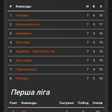
#
Команды
И
В
О
1
7
6
19
Казанка
2
7
5
17
Южноукраїнськ
3
7
5
16
Семенівка
4
7
5
15
Укр-Нива
5
7
5
15
AgriGrein - СДЮСШОР U18
6
7
5
15
Агролідер
7
7
4
13
Первомайськ
8
7
3
10
FM Agro
Перша ліга
Ранг
Команды
Сыграно
Побед
Очков
1
7
3
10
ТВТ