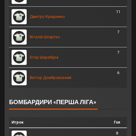
11
Дмитро Кухаренко
7
Віталій Шпартко
7
Єгор Шарабура
6
Віктор Домбровський
БОМБАРДИРИ «ПЕРША ЛІГА»
Игрок
Гол
8