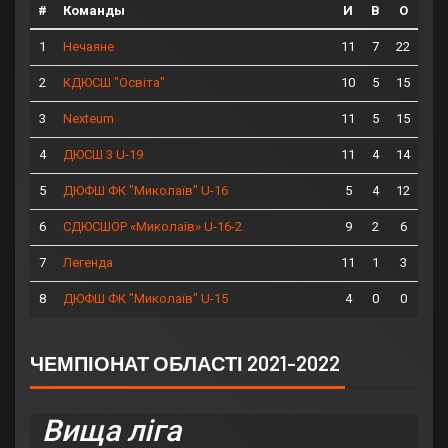
#
Команды
И
В
О
1
11
7
22
Нечаяне
2
10
5
15
КДЮСШ "Освіта"
3
11
5
15
Nexteum
4
11
4
14
ДЮСШ 3 U-19
5
5
4
12
ДЮФШ ФК "Миколаїв" U-16
6
9
2
6
СДЮСШОР «Миколаїв» U-16-2
7
11
1
3
Легенда
8
4
0
0
ДЮФШ ФК "Миколаїв" U-15
ЧЕМПІОНАТ ОБЛАСТІ 2021-2022
Вища ліга