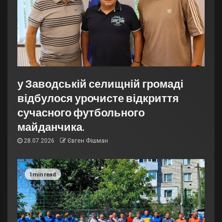
у Заводській селищній громаді
відбулося урочисте відкриття
сучасного футбольного
майданчика.
28.07.2026
Євген Фішман
1 min read