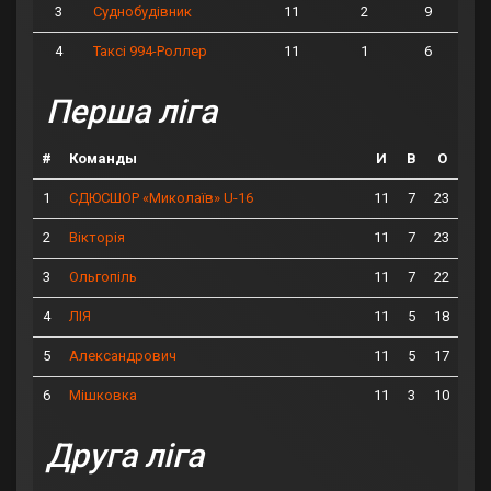
3
11
2
9
Суднобудівник
4
11
1
6
Таксі 994-Роллер
Перша ліга
#
Команды
И
В
О
1
11
7
23
СДЮСШОР «Миколаїв» U-16
2
11
7
23
Вікторія
3
11
7
22
Ольгопіль
4
11
5
18
ЛІЯ
5
11
5
17
Александрович
6
11
3
10
Мішковка
Друга ліга