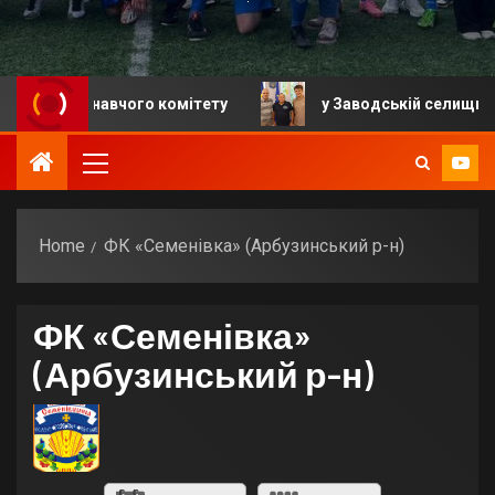
 виконавчого комітету
у Заводській селищній грома
Home
ФК «Семенівка» (Арбузинський р-н)
ФК «Семенівка»
(Арбузинський р-н)