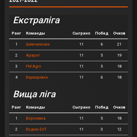
Екстраліга
Ранг
Команды
Сыграно
Побед
Очков
1
11
6
21
Шевченкове
2
11
5
19
Арарат
3
11
5
18
FM Agro
4
11
6
18
Варварівка
Вища ліга
Ранг
Команды
Сыграно
Побед
Очков
1
11
5
18
Воронівка
2
11
3
12
Воднік-EVT