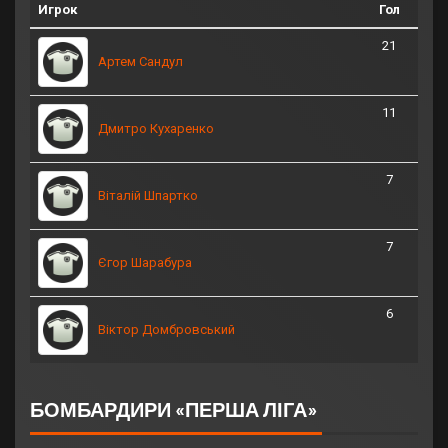
Игрок
Гол
21
Артем Сандул
11
Дмитро Кухаренко
7
Віталій Шпартко
7
Єгор Шарабура
6
Віктор Домбровський
БОМБАРДИРИ «ПЕРША ЛІГА»