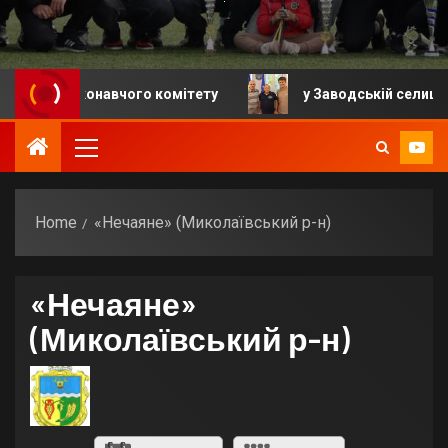
ня виконавчого комітету
у Заводській селищній гро
Home
«Нечаяне» (Миколаївський р-н)
«Нечаяне»
(Миколаївський р-н)