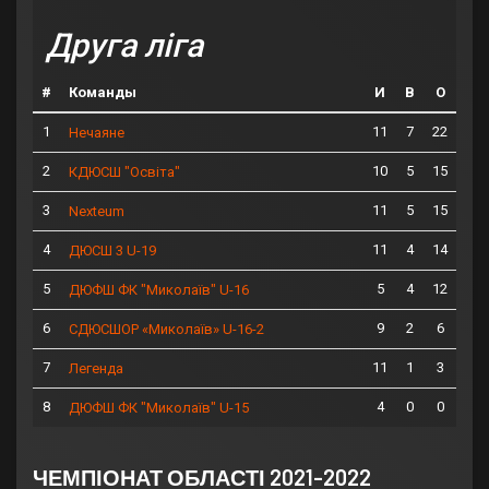
Друга ліга
#
Команды
И
В
О
1
11
7
22
Нечаяне
2
10
5
15
КДЮСШ "Освіта"
3
11
5
15
Nexteum
4
11
4
14
ДЮСШ 3 U-19
5
5
4
12
ДЮФШ ФК "Миколаїв" U-16
6
9
2
6
СДЮСШОР «Миколаїв» U-16-2
7
11
1
3
Легенда
8
4
0
0
ДЮФШ ФК "Миколаїв" U-15
ЧЕМПІОНАТ ОБЛАСТІ 2021-2022