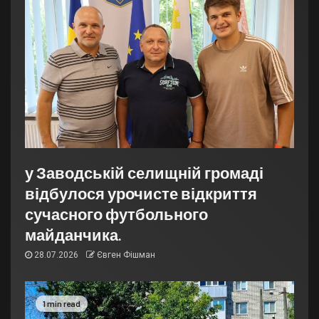
у Заводській селищній громаді
відбулося урочисте відкриття
сучасного футбольного
майданчика.
28.07.2026
Євген Фішман
1 min read