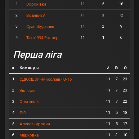
1
11
5
18
Воронівка
2
11
3
12
Воднік-EVT
3
11
2
9
Суднобудівник
4
11
1
6
Таксі 994-Роллер
Перша ліга
#
Команды
И
В
О
1
11
7
23
СДЮСШОР «Миколаїв» U-16
2
11
7
23
Вікторія
3
11
7
22
Ольгопіль
4
11
5
18
ЛІЯ
5
11
5
17
Александрович
6
11
3
10
Мішковка