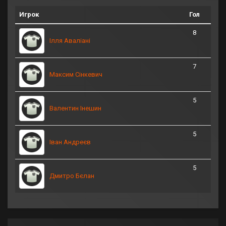
Игрок
Гол
8
Ілля Аваліані
7
Максим Сінкевич
5
Валентин Інешин
5
Іван Андреєв
5
Дмитро Бєлан