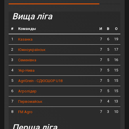
Вища ліга
#
Команды
И
В
О
1
7
6
19
Казанка
2
7
5
17
Южноукраїнськ
3
7
5
16
Семенівка
4
7
5
15
Укр-Нива
5
7
5
15
AgriGrein - СДЮСШОР U18
6
7
5
15
Агролідер
7
7
4
13
Первомайськ
8
7
3
10
FM Agro
Перша ліга