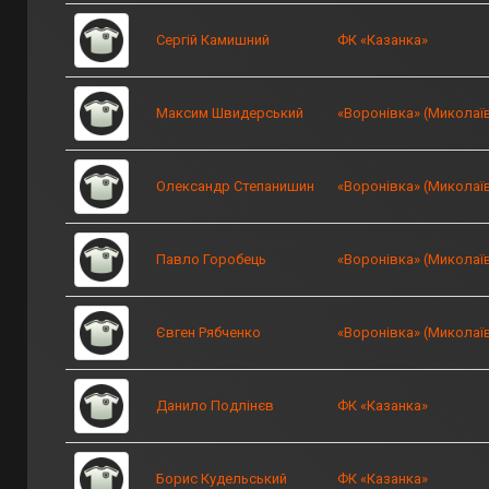
Сергій Камишний
ФК «Казанка»
Максим Швидерський
«Воронівка» (Миколаї
Олександр Степанишин
«Воронівка» (Миколаї
Павло Горобець
«Воронівка» (Миколаї
Євген Рябченко
«Воронівка» (Миколаї
Данило Подлінєв
ФК «Казанка»
Борис Кудельський
ФК «Казанка»