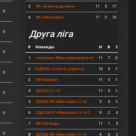
5
11
5
17
ФК «Александрович»
0
6
11
3
10
ФК «Мішковка»
Друга ліга
0
#
Команды
И
В
О
0
1
11
7
22
«Нечаяне» (Миколаївський р-н)
2
10
5
15
КДЮСШ «Освіта» (Херсон)
0
3
11
5
15
ФК Nexteum
4
11
4
14
ДЮСШ 3 U-19
0
5
5
4
12
ДЮФШ ФК «Миколаїв» U-16
6
9
2
6
СДЮСШОР «Миколаїв» U-16-2
0
7
11
1
3
ФК«Легенда»
0
8
4
0
0
ДЮФШ ФК «Миколаїв» U-15