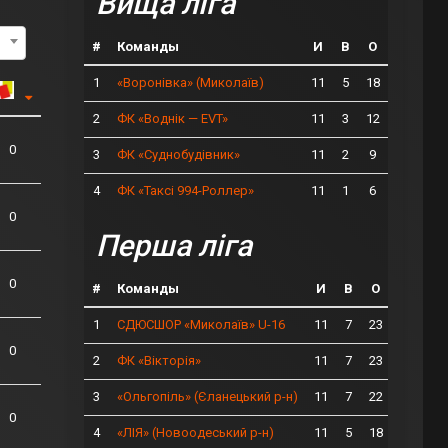
Вища ліга
#
Команды
И
В
О
1
11
5
18
«Воронівка» (Миколаїв)
2
11
3
12
ФК «Воднік — EVT»
0
3
11
2
9
ФК «Суднобудівник»
4
11
1
6
ФК «Таксі 994-Роллер»
0
Перша ліга
0
#
Команды
И
В
О
1
11
7
23
СДЮСШОР «Миколаїв» U-16
0
2
11
7
23
ФК «Вікторія»
3
11
7
22
«Ольгопіль» (Єланецький р-н)
0
4
11
5
18
«ЛІЯ» (Новоодеський р-н)