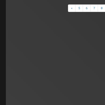
«
5
6
7
8