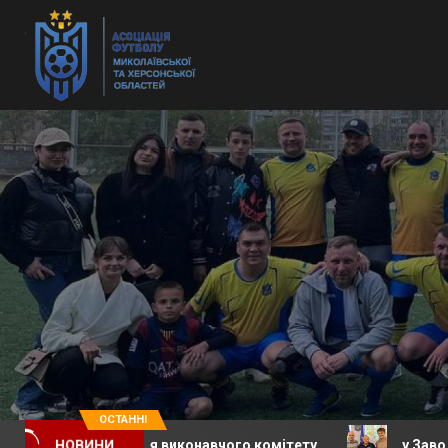
ОСТАННІ
засідання виконавчого комітету
у Заводській селищ
НОВИНИ