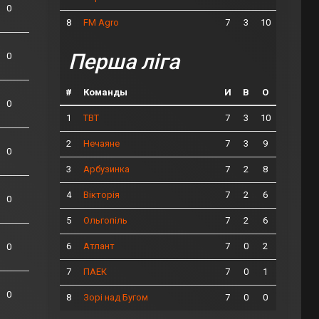
0
8
7
3
10
FM Agro
Перша ліга
0
#
Команды
И
В
О
0
1
7
3
10
ТВТ
2
7
3
9
Нечаяне
0
3
7
2
8
Арбузинка
4
7
2
6
Вікторія
0
5
7
2
6
Ольгопіль
6
7
0
2
Атлант
0
7
7
0
1
ПАЕК
0
8
7
0
0
Зорі над Бугом