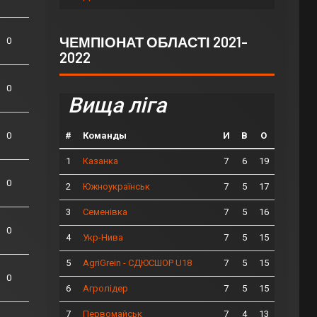
ЧЕМПІОНАТ ОБЛАСТІ 2021-
0
2022
0
Вища ліга
#
Команды
И
В
О
0
1
7
6
19
Казанка
0
2
7
5
17
Южноукраїнськ
3
7
5
16
Семенівка
0
4
7
5
15
Укр-Нива
5
7
5
15
AgriGrein - СДЮСШОР U18
0
6
7
5
15
Агролідер
7
7
4
13
Первомайськ