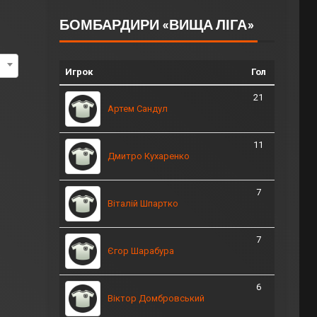
БОМБАРДИРИ «ВИЩА ЛІГА»
Игрок
Гол
21
Артем Сандул
11
Дмитро Кухаренко
7
Віталій Шпартко
7
Єгор Шарабура
6
Віктор Домбровський