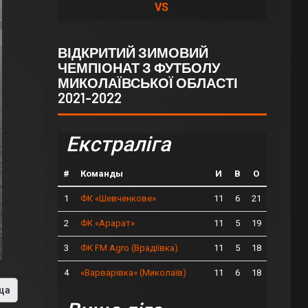
VS
ВІДКРИТИЙ ЗИМОВИЙ
ЧЕМПІОНАТ З ФУТБОЛУ
МИКОЛАЇВСЬКОЇ ОБЛАСТІ
2021-2022
Екстраліга
#
Команды
И
В
О
1
11
6
21
ФК «Шевченкове»
2
11
5
19
ФК «Арарат»
3
11
5
18
ФК FM Agro (Врадіївка)
4
11
6
18
«Варварівка» (Миколаїв)
ца