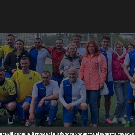
ній громаді відбулося урочисте відкриття сучасного футбольн