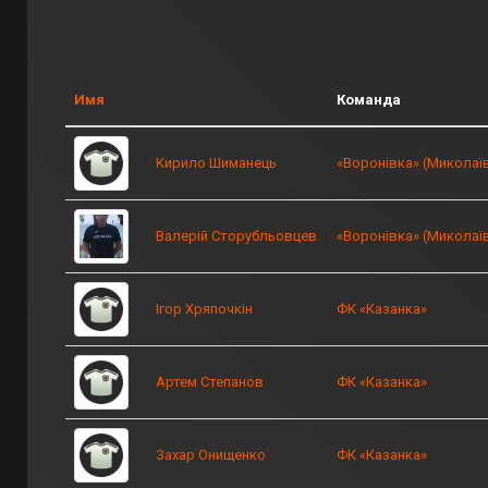
Имя
Команда
Кирило Шиманець
«Воронівка» (Миколаї
Валерій Сторубльовцев
«Воронівка» (Миколаї
Ігор Хряпочкін
ФК «Казанка»
Артем Степанов
ФК «Казанка»
Захар Онищенко
ФК «Казанка»