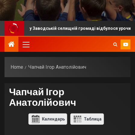
у Заводській селищній громаді відбулося урочисте від
Home
Чапчай Ігор Анатолійович
Чапчай Ігор
Анатолійович
Календарь
Таблица