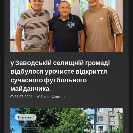
у Заводській селищній громаді
відбулося урочисте відкриття
сучасного футбольного
майданчика.
28.07.2026
Євген Фішман
1 min read