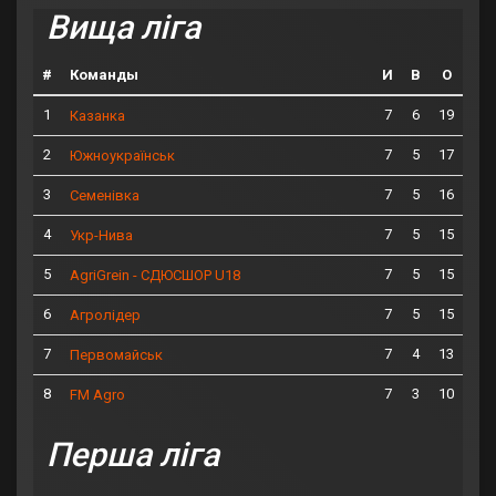
Вища ліга
#
Команды
И
В
О
1
7
6
19
Казанка
2
7
5
17
Южноукраїнськ
3
7
5
16
Семенівка
4
7
5
15
Укр-Нива
5
7
5
15
AgriGrein - СДЮСШОР U18
6
7
5
15
Агролідер
7
7
4
13
Первомайськ
8
7
3
10
FM Agro
Перша ліга