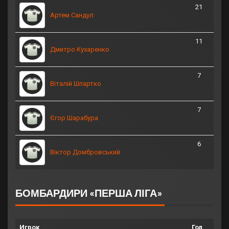
21
Артем Сандул
11
Дмитро Кухаренко
7
Віталій Шпартко
7
Єгор Шарабура
6
Віктор Домбровський
БОМБАРДИРИ «ПЕРША ЛІГА»
Игрок
Гол