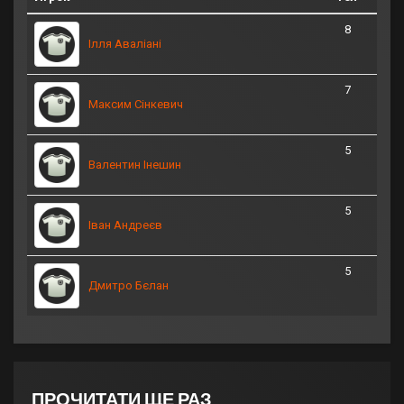
8
Ілля Аваліані
7
Максим Сінкевич
5
Валентин Інешин
5
Іван Андреєв
5
Дмитро Бєлан
ПРОЧИТАТИ ЩЕ РАЗ