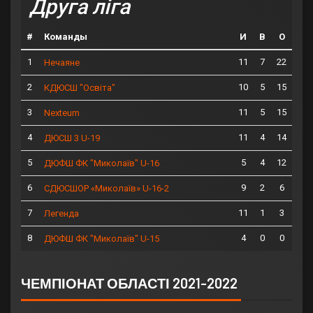
Друга ліга
#
Команды
И
В
О
1
11
7
22
Нечаяне
2
10
5
15
КДЮСШ "Освіта"
3
11
5
15
Nexteum
4
11
4
14
ДЮСШ 3 U-19
5
5
4
12
ДЮФШ ФК "Миколаїв" U-16
6
9
2
6
СДЮСШОР «Миколаїв» U-16-2
7
11
1
3
Легенда
8
4
0
0
ДЮФШ ФК "Миколаїв" U-15
ЧЕМПІОНАТ ОБЛАСТІ 2021-2022