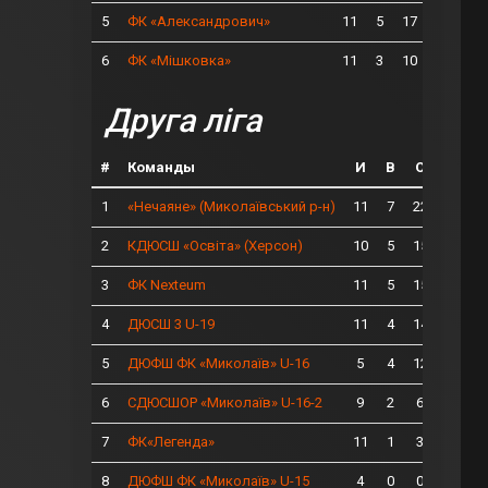
5
11
5
17
ФК «Александрович»
6
11
3
10
ФК «Мішковка»
Друга ліга
#
Команды
И
В
О
1
11
7
22
«Нечаяне» (Миколаївський р-н)
2
10
5
15
КДЮСШ «Освіта» (Херсон)
3
11
5
15
ФК Nexteum
4
11
4
14
ДЮСШ 3 U-19
5
5
4
12
ДЮФШ ФК «Миколаїв» U-16
6
9
2
6
СДЮСШОР «Миколаїв» U-16-2
7
11
1
3
ФК«Легенда»
8
4
0
0
ДЮФШ ФК «Миколаїв» U-15