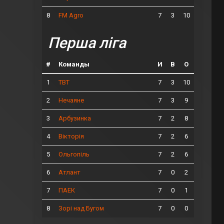
8
7
3
10
FM Agro
Перша ліга
#
Команды
И
В
О
1
7
3
10
ТВТ
2
7
3
9
Нечаяне
3
7
2
8
Арбузинка
4
7
2
6
Вікторія
5
7
2
6
Ольгопіль
6
7
0
2
Атлант
7
7
0
1
ПАЕК
8
7
0
0
Зорі над Бугом