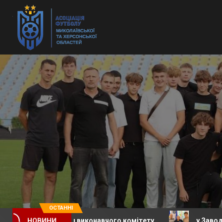
ОСТАННІ
 засідання виконавчого комітету
у Заводській сели
НОВИНИ