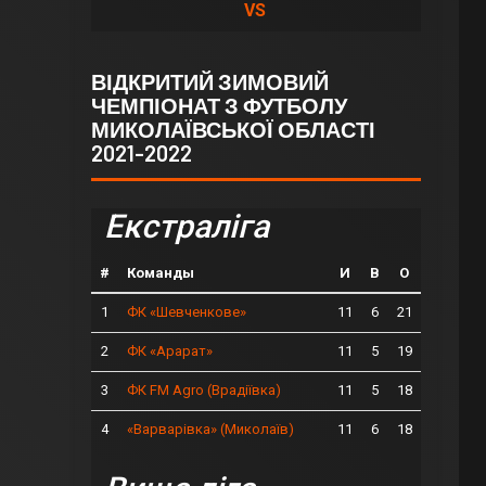
VS
ВІДКРИТИЙ ЗИМОВИЙ
ЧЕМПІОНАТ З ФУТБОЛУ
МИКОЛАЇВСЬКОЇ ОБЛАСТІ
2021-2022
Екстраліга
#
Команды
И
В
О
1
11
6
21
ФК «Шевченкове»
2
11
5
19
ФК «Арарат»
3
11
5
18
ФК FM Agro (Врадіївка)
4
11
6
18
«Варварівка» (Миколаїв)