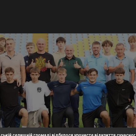
щній громаді відбулося урочисте відкриття сучасного футболь