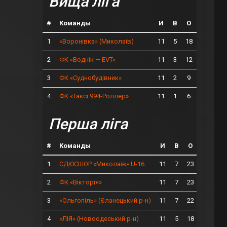
Вища ліга
#
Команды
И
В
О
1
11
5
18
«Воронівка» (Миколаїв)
2
11
3
12
ФК «Воднік — EVT»
3
11
2
9
ФК «Суднобудівник»
4
11
1
6
ФК «Таксі 994-Роллер»
Перша ліга
#
Команды
И
В
О
1
11
7
23
СДЮСШОР «Миколаїв» U-16
2
11
7
23
ФК «Вікторія»
3
11
7
22
«Ольгопіль» (Єланецький р-н)
4
11
5
18
«ЛІЯ» (Новоодеський р-н)