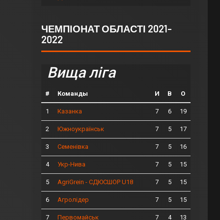
ЧЕМПІОНАТ ОБЛАСТІ 2021-
2022
Вища ліга
#
Команды
И
В
О
1
7
6
19
Казанка
2
7
5
17
Южноукраїнськ
3
7
5
16
Семенівка
4
7
5
15
Укр-Нива
5
7
5
15
AgriGrein - СДЮСШОР U18
6
7
5
15
Агролідер
7
7
4
13
Первомайськ