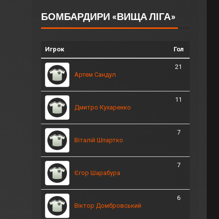
БОМБАРДИРИ «ВИЩА ЛІГА»
Игрок
Гол
21
Артем Сандул
11
Дмитро Кухаренко
7
Віталій Шпартко
7
Єгор Шарабура
6
Віктор Домбровський