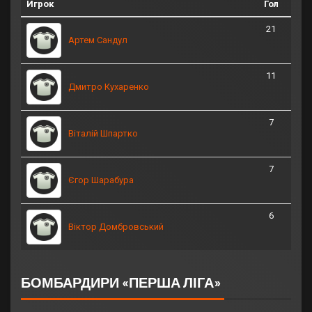
Игрок
Гол
21
Артем Сандул
11
Дмитро Кухаренко
7
Віталій Шпартко
7
Єгор Шарабура
6
Віктор Домбровський
БОМБАРДИРИ «ПЕРША ЛІГА»