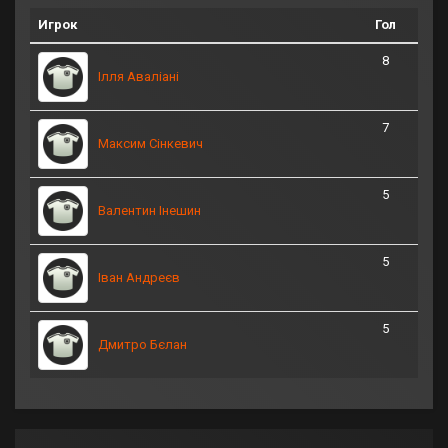
Игрок
Гол
8
Ілля Аваліані
7
Максим Сінкевич
5
Валентин Інешин
5
Іван Андреєв
5
Дмитро Бєлан