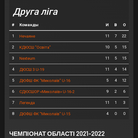
Друга ліга
#
Команды
И
В
О
1
11
7
22
Нечаяне
2
10
5
15
КДЮСШ "Освіта"
3
11
5
15
Nexteum
4
11
4
14
ДЮСШ 3 U-19
5
5
4
12
ДЮФШ ФК "Миколаїв" U-16
6
9
2
6
СДЮСШОР «Миколаїв» U-16-2
7
11
1
3
Легенда
8
4
0
0
ДЮФШ ФК "Миколаїв" U-15
ЧЕМПІОНАТ ОБЛАСТІ 2021-2022