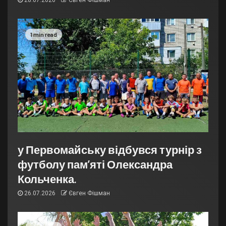
28.07.2026
Євген Фішман
1 min read
у Первомайську відбувся турнір з
футболу пам’яті Олександра
Кольченка.
26.07.2026
Євген Фішман