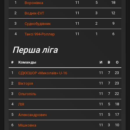
1
11
5
18
Воронівка
2
11
3
12
Воднік-EVT
3
11
2
9
Суднобудівник
4
11
1
6
Таксі 994-Роллер
Перша ліга
#
Команды
И
В
О
1
11
7
23
СДЮСШОР «Миколаїв» U-16
2
11
7
23
Вікторія
3
11
7
22
Ольгопіль
4
11
5
18
ЛІЯ
5
11
5
17
Александрович
6
11
3
10
Мішковка