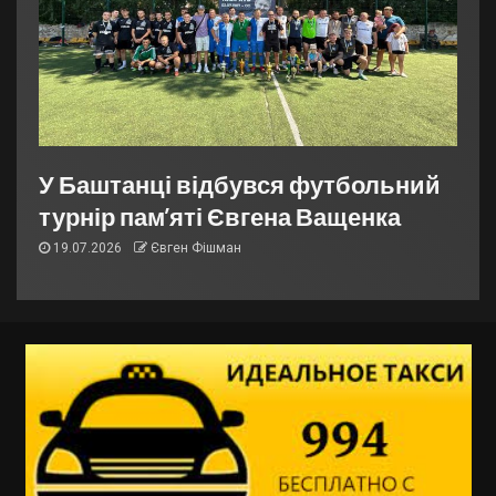
У Баштанці відбувся футбольний
турнір пам’яті Євгена Ващенка
19.07.2026
Євген Фішман