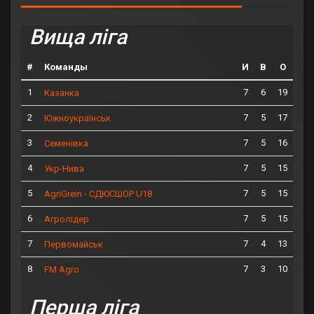
Вища ліга
#
Команды
И
В
О
1
7
6
19
Казанка
2
7
5
17
Южноукраїнськ
3
7
5
16
Семенівка
4
7
5
15
Укр-Нива
5
7
5
15
AgriGrein - СДЮСШОР U18
6
7
5
15
Агролідер
7
7
4
13
Первомайськ
8
7
3
10
FM Agro
Перша ліга